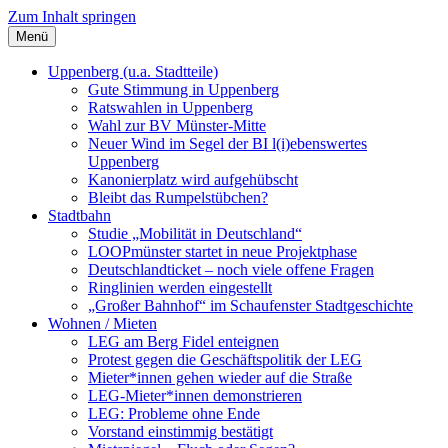
Zum Inhalt springen
Menü
Szybalski.de
Infos über und von Werner Szybalski (Münster)
Uppenberg (u.a. Stadtteile)
Gute Stimmung in Uppenberg
Ratswahlen in Uppenberg
Wahl zur BV Münster-Mitte
Neuer Wind im Segel der BI l(i)ebenswertes
Uppenberg
Kanonierplatz wird aufgehübscht
Bleibt das Rumpelstübchen?
Stadtbahn
Studie „Mobilität in Deutschland“
LOOPmünster startet in neue Projektphase
Deutschlandticket – noch viele offene Fragen
Ringlinien werden eingestellt
„Großer Bahnhof“ im Schaufenster Stadtgeschichte
Wohnen / Mieten
LEG am Berg Fidel enteignen
Protest gegen die Geschäftspolitik der LEG
Mieter*innen gehen wieder auf die Straße
LEG-Mieter*innen demonstrieren
LEG: Probleme ohne Ende
Vorstand einstimmig bestätigt