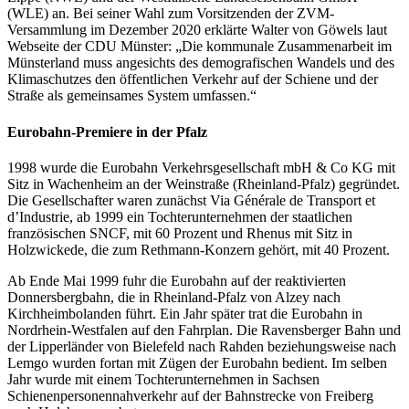
(WLE) an. Bei seiner Wahl zum Vorsitzenden der ZVM-
Versammlung im Dezember 2020 erklärte Walter von Göwels laut
Webseite der CDU Münster: „Die kommunale Zusammenarbeit im
Münsterland muss angesichts des demografischen Wandels und des
Klimaschutzes den öffentlichen Verkehr auf der Schiene und der
Straße als gemeinsames System umfassen.“
Eurobahn-Premiere in der Pfalz
1998 wurde die Eurobahn Verkehrsgesellschaft mbH & Co KG mit
Sitz in Wachenheim an der Weinstraße (Rheinland-Pfalz) gegründet.
Die Gesellschafter waren zunächst Via Générale de Transport et
d’Industrie, ab 1999 ein Tochterunternehmen der staatlichen
französischen SNCF, mit 60 Prozent und Rhenus mit Sitz in
Holzwickede, die zum Rethmann-Konzern gehört, mit 40 Prozent.
Ab Ende Mai 1999 fuhr die Eurobahn auf der reaktivierten
Donnersbergbahn, die in Rheinland-Pfalz von Alzey nach
Kirchheimbolanden führt. Ein Jahr später trat die Eurobahn in
Nordrhein-Westfalen auf den Fahrplan. Die Ravensberger Bahn und
der Lipperländer von Bielefeld nach Rahden beziehungsweise nach
Lemgo wurden fortan mit Zügen der Eurobahn bedient. Im selben
Jahr wurde mit einem Tochterunternehmen in Sachsen
Schienenpersonennahverkehr auf der Bahnstrecke von Freiberg