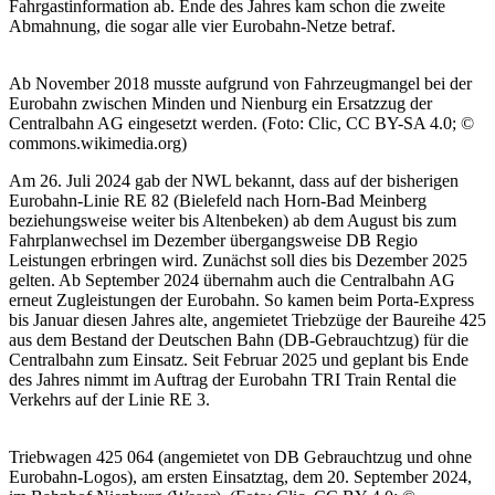
Fahrgastinformation ab. Ende des Jahres kam schon die zweite
Abmahnung, die sogar alle vier Eurobahn-Netze betraf.
Ab November 2018 musste aufgrund von Fahrzeugmangel bei der
Eurobahn zwischen Minden und Nienburg ein Ersatzzug der
Centralbahn AG eingesetzt werden. (Foto: Clic, CC BY-SA 4.0; ©
commons.wikimedia.org)
Am 26. Juli 2024 gab der NWL bekannt, dass auf der bisherigen
Eurobahn-Linie RE 82 (Bielefeld nach Horn-Bad Meinberg
beziehungsweise weiter bis Altenbeken) ab dem August bis zum
Fahrplanwechsel im Dezember übergangsweise DB Regio
Leistungen erbringen wird. Zunächst soll dies bis Dezember 2025
gelten. Ab September 2024 übernahm auch die Centralbahn AG
erneut Zugleistungen der Eurobahn. So kamen beim Porta-Express
bis Januar diesen Jahres alte, angemietet Triebzüge der Baureihe 425
aus dem Bestand der Deutschen Bahn (DB-Gebrauchtzug) für die
Centralbahn zum Einsatz. Seit Februar 2025 und geplant bis Ende
des Jahres nimmt im Auftrag der Eurobahn TRI Train Rental die
Verkehrs auf der Linie RE 3.
Triebwagen 425 064 (angemietet von DB Gebrauchtzug und ohne
Eurobahn-Logos), am ersten Einsatztag, dem 20. September 2024,