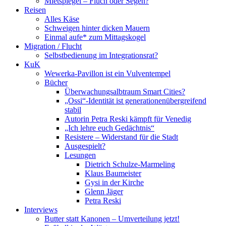
Mietspiegel – Fluch oder Segen?
Reisen
Alles Käse
Schweigen hinter dicken Mauern
Einmal aufe* zum Mittagskogel
Migration / Flucht
Selbstbedienung im Integrationsrat?
KuK
Wewerka-Pavillon ist ein Vulventempel
Bücher
Überwachungsalbtraum Smart Cities?
„Ossi“-Identität ist generationenübergreifend
stabil
Autorin Petra Reski kämpft für Venedig
„Ich lehre euch Gedächtnis“
Resistere – Widerstand für die Stadt
Ausgespielt?
Lesungen
Dietrich Schulze-Marmeling
Klaus Baumeister
Gysi in der Kirche
Glenn Jäger
Petra Reski
Interviews
Butter statt Kanonen – Umverteilung jetzt!