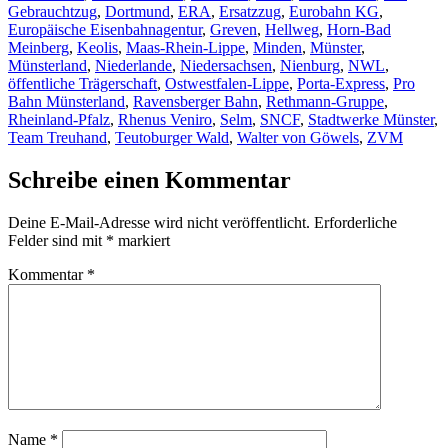
Gebrauchtzug
,
Dortmund
,
ERA
,
Ersatzzug
,
Eurobahn KG
,
Europäische Eisenbahnagentur
,
Greven
,
Hellweg
,
Horn-Bad
Meinberg
,
Keolis
,
Maas-Rhein-Lippe
,
Minden
,
Münster
,
Münsterland
,
Niederlande
,
Niedersachsen
,
Nienburg
,
NWL
,
öffentliche Trägerschaft
,
Ostwestfalen-Lippe
,
Porta-Express
,
Pro
Bahn Münsterland
,
Ravensberger Bahn
,
Rethmann-Gruppe
,
Rheinland-Pfalz
,
Rhenus Veniro
,
Selm
,
SNCF
,
Stadtwerke Münster
,
Team Treuhand
,
Teutoburger Wald
,
Walter von Göwels
,
ZVM
Schreibe einen Kommentar
Deine E-Mail-Adresse wird nicht veröffentlicht.
Erforderliche
Felder sind mit
*
markiert
Kommentar
*
Name
*