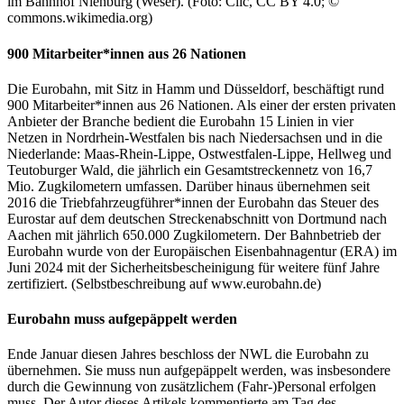
im Bahnhof Nienburg (Weser). (Foto: Clic, CC BY 4.0; ©
commons.wikimedia.org)
900 Mitarbeiter*innen aus 26 Nationen
Die Eurobahn, mit Sitz in Hamm und Düsseldorf, beschäftigt rund
900 Mitarbeiter*innen aus 26 Nationen. Als einer der ersten privaten
Anbieter der Branche bedient die Eurobahn 15 Linien in vier
Netzen in Nordrhein-Westfalen bis nach Niedersachsen und in die
Niederlande: Maas-Rhein-Lippe, Ostwestfalen-Lippe, Hellweg und
Teutoburger Wald, die jährlich ein Gesamtstreckennetz von 16,7
Mio. Zugkilometern umfassen. Darüber hinaus übernehmen seit
2016 die Triebfahrzeugführer*innen der Eurobahn das Steuer des
Eurostar auf dem deutschen Streckenabschnitt von Dortmund nach
Aachen mit jährlich 650.000 Zugkilometern. Der Bahnbetrieb der
Eurobahn wurde von der Europäischen Eisenbahnagentur (ERA) im
Juni 2024 mit der Sicherheitsbescheinigung für weitere fünf Jahre
zertifiziert. (Selbstbeschreibung auf www.eurobahn.de)
Eurobahn muss aufgepäppelt werden
Ende Januar diesen Jahres beschloss der NWL die Eurobahn zu
übernehmen. Sie muss nun aufgepäppelt werden, was insbesondere
durch die Gewinnung von zusätzlichem (Fahr-)Personal erfolgen
muss. Der Autor dieses Artikels kommentierte am Tag des