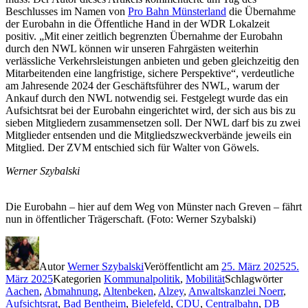
Beschlusses im Namen von
Pro Bahn Münsterland
die Übernahme
der Eurobahn in die Öffentliche Hand in der WDR Lokalzeit
positiv. „Mit einer zeitlich begrenzten Übernahme der Eurobahn
durch den NWL können wir unseren Fahrgästen weiterhin
verlässliche Verkehrsleistungen anbieten und geben gleichzeitig den
Mitarbeitenden eine langfristige, sichere Perspektive“, verdeutliche
am Jahresende 2024 der Geschäftsführer des NWL, warum der
Ankauf durch den NWL notwendig sei. Festgelegt wurde das ein
Aufsichtsrat bei der Eurobahn eingerichtet wird, der sich aus bis zu
sieben Mitgliedern zusammensetzen soll. Der NWL darf bis zu zwei
Mitglieder entsenden und die Mitgliedszweckverbände jeweils ein
Mitglied. Der ZVM entschied sich für Walter von Göwels.
Werner Szybalski
Die Eurobahn – hier auf dem Weg von Münster nach Greven – fährt
nun in öffentlicher Trägerschaft. (Foto: Werner Szybalski)
Autor
Werner Szybalski
Veröffentlicht am
25. März 2025
25.
März 2025
Kategorien
Kommunalpolitik
,
Mobilität
Schlagwörter
Aachen
,
Abmahnung
,
Altenbeken
,
Alzey
,
Anwaltskanzlei Noerr
,
Aufsichtsrat
,
Bad Bentheim
,
Bielefeld
,
CDU
,
Centralbahn
,
DB