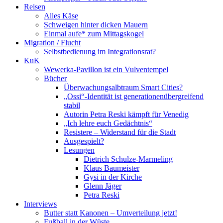
Reisen
Alles Käse
Schweigen hinter dicken Mauern
Einmal aufe* zum Mittagskogel
Migration / Flucht
Selbstbedienung im Integrationsrat?
KuK
Wewerka-Pavillon ist ein Vulventempel
Bücher
Überwachungsalbtraum Smart Cities?
„Ossi“-Identität ist generationenübergreifend
stabil
Autorin Petra Reski kämpft für Venedig
„Ich lehre euch Gedächtnis“
Resistere – Widerstand für die Stadt
Ausgespielt?
Lesungen
Dietrich Schulze-Marmeling
Klaus Baumeister
Gysi in der Kirche
Glenn Jäger
Petra Reski
Interviews
Butter statt Kanonen – Umverteilung jetzt!
Fußball in der Wüste