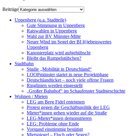
Beiträge
Uppenberg (u.a. Stadtteile)
Gute Stimmung in Uppenberg
Ratswahlen in Uppenberg
Wahl zur BV Münster-Mitte
Neuer Wind im Segel der BI l(i)ebenswertes
Uppenberg
Kanonierplatz wird aufgehübscht
Bleibt das Rumpelstübchen?
Stadtbahn
Studie „Mobilität in Deutschland“
LOOPmünster startet in neue Projektphase
Deutschlandticket – noch viele offene Fragen
Ringlinien werden eingestellt
„Großer Bahnhof“ im Schaufenster Stadtgeschichte
Wohnen / Mieten
LEG am Berg Fidel enteignen
Protest gegen die Geschäftspolitik der LEG
Mieter*innen gehen wieder auf die Straße
LEG-Mieter*innen demonstrieren
LEG: Probleme ohne Ende
Vorstand einstimmig bestätigt
Mietspiegel – Fluch oder Segen?