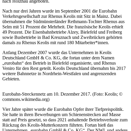
nach Holzhau angeboten.
Nach nur drei Jahren wurde im September 2001 die Eurobahn
Verkehrsgesellschaft zur Rhenus Keolis mit Sitz in Mainz. Dabei
übernahmen die Südmünsterländer Rethmann-Tochter Rhenus aus
Selm mit 51 Prozent die Mehrheit. Die französische Keolis erhielt
49 Prozent. Die Eisenbahnbetriebe Alzey, Bielefeld und Freiberg
sowie Busbetriebe in Bad Kreuznach und Zweibrücken gehörten
damals zu Rhenus Keolis mit rund 180 Mitarbeiter*innen.
Anfang Dezember 2007 wurde das Unternehmen in Keolis
Deutschland GmbH & Co. KG, die fortan unter dem Namen
„eurobahn“ den Betrieb in Bielefeld organisierte, und Rhenus
Veniro für den Rest geteilt. Keolis Deutschland übernahm bis 2017
weitere Bahnnetze in Nordrhein-Westfalen und angrenzenden
Gebieten.
Eurobahn-Streckennetz am 10. Dezember 2017. (Foto: Keolis; ©
commons.wikimedia.org)
Vier Jahre später wurde die Eurobahn Opfer ihrer Tiefpreispolitik.
Sie hatte in ihren Bewerbungen um Schienenstrecken auf Masse
statt auf Preis gesetzt, so dass 2021 anhaltende Betriebsverluste zum
Rückzug des Keolis-Mutterkonzern führten. Fortan hieß das
Unternehmen „eurobahn GmbH & Co. KG“. Der NWL und andere