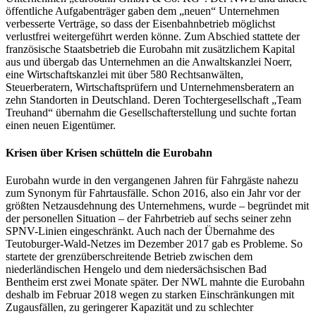
öffentliche Aufgabenträger gaben dem „neuen“ Unternehmen
verbesserte Verträge, so dass der Eisenbahnbetrieb möglichst
verlustfrei weitergeführt werden könne. Zum Abschied stattete der
französische Staatsbetrieb die Eurobahn mit zusätzlichem Kapital
aus und übergab das Unternehmen an die Anwaltskanzlei Noerr,
eine Wirtschaftskanzlei mit über 580 Rechtsanwälten,
Steuerberatern, Wirtschaftsprüfern und Unternehmensberatern an
zehn Standorten in Deutschland. Deren Tochtergesellschaft „Team
Treuhand“ übernahm die Gesellschafterstellung und suchte fortan
einen neuen Eigentümer.
Krisen über Krisen schütteln die Eurobahn
Eurobahn wurde in den vergangenen Jahren für Fahrgäste nahezu
zum Synonym für Fahrtausfälle. Schon 2016, also ein Jahr vor der
größten Netzausdehnung des Unternehmens, wurde – begründet mit
der personellen Situation – der Fahrbetrieb auf sechs seiner zehn
SPNV-Linien eingeschränkt. Auch nach der Übernahme des
Teutoburger-Wald-Netzes im Dezember 2017 gab es Probleme. So
startete der grenzüberschreitende Betrieb zwischen dem
niederländischen Hengelo und dem niedersächsischen Bad
Bentheim erst zwei Monate später. Der NWL mahnte die Eurobahn
deshalb im Februar 2018 wegen zu starken Einschränkungen mit
Zugausfällen, zu geringerer Kapazität und zu schlechter