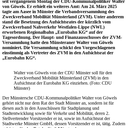
seit vergangenem Montag der CDU-Kommunalpolitiker Walter
von Göwels. Er erhielt ein weiteres Amt: Am 24. März 2025
tagte am Aasee in Münster die Verbandsversammlung des
Zweckverband Mobilität Münsterland (ZVM). Unter anderem
stand die Besetzung des Aufsichtsrates der kürzlich vom
Zweckverband Nahverkehr Westfalen-Lippe (NWL)
erworbenen Regionalbahn „Eurobahn KG“ auf der
Tagesordnung. Der Haupt- und Finanzausschusses der ZVM-
Versammlung hatte den Münsteraner Walter von Göwels
nominiert. Die Versammlung schickt den Vorgeschlagenen
einstimmig als Vertreter des ZVM in den Aufsichtsrat der
„Eurobahn KG“.
Walter von Göwels von der CDU Münster soll für den
Zweckverband Mobilität Münsterland (ZVM) in den
Aufsichtsrat der Eurobahn KG einziehen. (Foto: CDU
Münster)
Der Münstersche CDU-Kommunalpolitiker Walter von Göwels
gehört nicht nur dem Rat der Stadt Münster an, sondern ist für
diesen auch in den Ausschüssen für Stadtplanung und
Stadtentwicklung sowie für Verkehr und Mobilität, deren 2.
Stellvertrender Vorsitzender er ist, sowie im Aufsichtsrat der
Stadtwerke Münster GmbH, dessen Vorsitzender er ist, tätig. Zudem