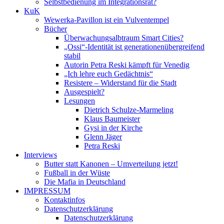
Selbstbedienung im Integrationsrat?
KuK
Wewerka-Pavillon ist ein Vulventempel
Bücher
Überwachungsalbtraum Smart Cities?
„Ossi“-Identität ist generationenübergreifend
stabil
Autorin Petra Reski kämpft für Venedig
„Ich lehre euch Gedächtnis“
Resistere – Widerstand für die Stadt
Ausgespielt?
Lesungen
Dietrich Schulze-Marmeling
Klaus Baumeister
Gysi in der Kirche
Glenn Jäger
Petra Reski
Interviews
Butter statt Kanonen – Umverteilung jetzt!
Fußball in der Wüste
Die Mafia in Deutschland
IMPRESSUM
Kontaktinfos
Datenschutzerklärung
Datenschutzerklärung