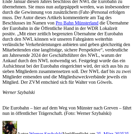
Ende Januar diesen Jahres beschloss der NWL die Eurobahn zu
übernehmen. Sie muss nun aufgepäppelt werden, was insbesondere
durch die Gewinnung von zusätzlichem (Fahr-)Personal erfolgen
muss. Der Autor dieses Artikels kommentierte am Tag des
Beschlusses im Namen von
Pro Bahn Münsterland
die Übernahme
der Eurobahn in die Öffentliche Hand in der WDR Lokalzeit
positiv. „Mit einer zeitlich begrenzten Übernahme der Eurobahn
durch den NWL können wir unseren Fahrgästen weiterhin
verlässliche Verkehrsleistungen anbieten und geben gleichzeitig den
Mitarbeitenden eine langfristige, sichere Perspektive“, verdeutliche
am Jahresende 2024 der Geschäftsführer des NWL, warum der
Ankauf durch den NWL notwendig sei. Festgelegt wurde das ein
Aufsichtsrat bei der Eurobahn eingerichtet wird, der sich aus bis zu
sieben Mitgliedern zusammensetzen soll. Der NWL darf bis zu zwei
Mitglieder entsenden und die Mitgliedszweckverbände jeweils ein
Mitglied. Der ZVM entschied sich für Walter von Göwels.
Werner Szybalski
Die Eurobahn – hier auf dem Weg von Münster nach Greven – fährt
nun in öffentlicher Trägerschaft. (Foto: Werner Szybalski)
Autor
Werner Szybalski
Veröffentlicht am
25. März 2025
25.