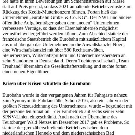
Sie hatte in ihren Bewerbungen um Schienenstrecken auf Masse
statt auf Preis gesetzt, so dass 2021 anhaltende Betriebsverluste zum
Rückzug des Keolis-Mutterkonzern führten. Fortan hieß das
Unternehmen „eurobahn GmbH & Co. KG“. Der NWL und andere
öffentliche Aufgabenträger gaben dem „neuen“ Unternehmen
verbesserte Verträge, so dass der Eisenbahnbetrieb möglichst
verlustfrei weitergeführt werden könne. Zum Abschied stattete der
französische Staatsbetrieb die Eurobahn mit zusätzlichem Kapital
aus und übergab das Unternehmen an die Anwaltskanzlei Noerr,
eine Wirtschaftskanzlei mit über 580 Rechtsanwälten,
Steuerberatern, Wirtschaftsprüfern und Unternehmensberatern an
zehn Standorten in Deutschland. Deren Tochtergesellschaft „Team
Treuhand“ übernahm die Gesellschafterstellung und suchte fortan
einen neuen Eigentümer.
Krisen über Krisen schütteln die Eurobahn
Eurobahn wurde in den vergangenen Jahren für Fahrgäste nahezu
zum Synonym für Fahrtausfälle. Schon 2016, also ein Jahr vor der
größten Netzausdehnung des Unternehmens, wurde – begründet mit
der personellen Situation – der Fahrbetrieb auf sechs seiner zehn
SPNV-Linien eingeschränkt. Auch nach der Übernahme des
Teutoburger-Wald-Netzes im Dezember 2017 gab es Probleme. So
startete der grenzüberschreitende Betrieb zwischen dem
niederländischen Hengelo und dem niedersächsischen Bad