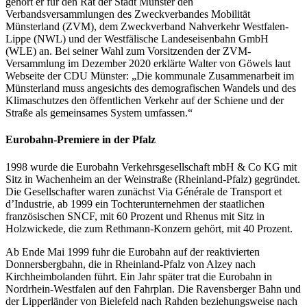
gehört er für den Rat der Stadt Münster den
Verbandsversammlungen des Zweckverbandes Mobilität
Münsterland (ZVM), dem Zweckverband Nahverkehr Westfalen-
Lippe (NWL) und der Westfälische Landeseisenbahn GmbH
(WLE) an. Bei seiner Wahl zum Vorsitzenden der ZVM-
Versammlung im Dezember 2020 erklärte Walter von Göwels laut
Webseite der CDU Münster: „Die kommunale Zusammenarbeit im
Münsterland muss angesichts des demografischen Wandels und des
Klimaschutzes den öffentlichen Verkehr auf der Schiene und der
Straße als gemeinsames System umfassen.“
Eurobahn-Premiere in der Pfalz
1998 wurde die Eurobahn Verkehrsgesellschaft mbH & Co KG mit
Sitz in Wachenheim an der Weinstraße (Rheinland-Pfalz) gegründet.
Die Gesellschafter waren zunächst Via Générale de Transport et
d’Industrie, ab 1999 ein Tochterunternehmen der staatlichen
französischen SNCF, mit 60 Prozent und Rhenus mit Sitz in
Holzwickede, die zum Rethmann-Konzern gehört, mit 40 Prozent.
Ab Ende Mai 1999 fuhr die Eurobahn auf der reaktivierten
Donnersbergbahn, die in Rheinland-Pfalz von Alzey nach
Kirchheimbolanden führt. Ein Jahr später trat die Eurobahn in
Nordrhein-Westfalen auf den Fahrplan. Die Ravensberger Bahn und
der Lipperländer von Bielefeld nach Rahden beziehungsweise nach