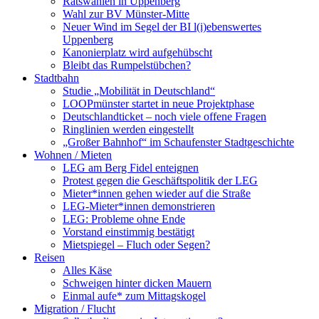
Ratswahlen in Uppenberg
Wahl zur BV Münster-Mitte
Neuer Wind im Segel der BI l(i)ebenswertes
Uppenberg
Kanonierplatz wird aufgehübscht
Bleibt das Rumpelstübchen?
Stadtbahn
Studie „Mobilität in Deutschland“
LOOPmünster startet in neue Projektphase
Deutschlandticket – noch viele offene Fragen
Ringlinien werden eingestellt
„Großer Bahnhof“ im Schaufenster Stadtgeschichte
Wohnen / Mieten
LEG am Berg Fidel enteignen
Protest gegen die Geschäftspolitik der LEG
Mieter*innen gehen wieder auf die Straße
LEG-Mieter*innen demonstrieren
LEG: Probleme ohne Ende
Vorstand einstimmig bestätigt
Mietspiegel – Fluch oder Segen?
Reisen
Alles Käse
Schweigen hinter dicken Mauern
Einmal aufe* zum Mittagskogel
Migration / Flucht