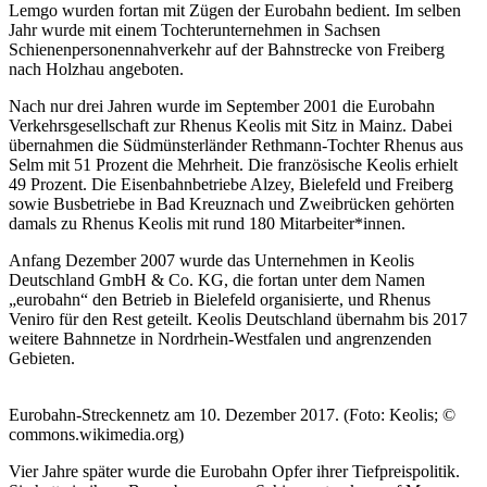
Lemgo wurden fortan mit Zügen der Eurobahn bedient. Im selben
Jahr wurde mit einem Tochterunternehmen in Sachsen
Schienenpersonennahverkehr auf der Bahnstrecke von Freiberg
nach Holzhau angeboten.
Nach nur drei Jahren wurde im September 2001 die Eurobahn
Verkehrsgesellschaft zur Rhenus Keolis mit Sitz in Mainz. Dabei
übernahmen die Südmünsterländer Rethmann-Tochter Rhenus aus
Selm mit 51 Prozent die Mehrheit. Die französische Keolis erhielt
49 Prozent. Die Eisenbahnbetriebe Alzey, Bielefeld und Freiberg
sowie Busbetriebe in Bad Kreuznach und Zweibrücken gehörten
damals zu Rhenus Keolis mit rund 180 Mitarbeiter*innen.
Anfang Dezember 2007 wurde das Unternehmen in Keolis
Deutschland GmbH & Co. KG, die fortan unter dem Namen
„eurobahn“ den Betrieb in Bielefeld organisierte, und Rhenus
Veniro für den Rest geteilt. Keolis Deutschland übernahm bis 2017
weitere Bahnnetze in Nordrhein-Westfalen und angrenzenden
Gebieten.
Eurobahn-Streckennetz am 10. Dezember 2017. (Foto: Keolis; ©
commons.wikimedia.org)
Vier Jahre später wurde die Eurobahn Opfer ihrer Tiefpreispolitik.