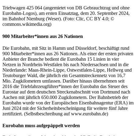
Triebwagen 425 064 (angemietet von DB Gebrauchtzug und ohne
Eurobahn-Logos), am ersten Einsatztag, dem 20. September 2024,
im Bahnhof Nienburg (Weser). (Foto: Clic, CC BY 4.0; ©
commons.wikimedia.org)
900 Mitarbeiter*innen aus 26 Nationen
Die Eurobahn, mit Sitz in Hamm und Düsseldorf, beschäftigt rund
900 Mitarbeiter*innen aus 26 Nationen. Als einer der ersten privaten
Anbieter der Branche bedient die Eurobahn 15 Linien in vier
Netzen in Nordrhein-Westfalen bis nach Niedersachsen und in die
Niederlande: Maas-Rhein-Lippe, Ostwestfalen-Lippe, Hellweg und
Teutoburger Wald, die jährlich ein Gesamtstreckennetz von 16,7
Mio. Zugkilometern umfassen. Darüber hinaus übernehmen seit
2016 die Triebfahrzeugführer*innen der Eurobahn das Steuer des
Eurostar auf dem deutschen Streckenabschnitt von Dortmund nach
Aachen mit jährlich 650.000 Zugkilometern. Der Bahnbetrieb der
Eurobahn wurde von der Europäischen Eisenbahnagentur (ERA) im
Juni 2024 mit der Sicherheitsbescheinigung für weitere fünf Jahre
zertifiziert. (Selbstbeschreibung auf www.eurobahn.de)
Eurobahn muss aufgepäppelt werden