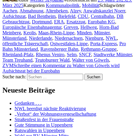
März 2025
Kategorien
Kommunalpolitik
,
Mobilität
Schlagwörter
Aachen
,
Abmahnung
,
Altenbeken
,
Alzey
,
Anwaltskanzlei Noerr
,
Aufsichtsrat
,
Bad Bentheim
,
Bielefeld
,
CDU
,
Centralbahn
,
DB
Gebrauchtzug
,
Dortmund
,
ERA
,
Ersatzzug
,
Eurobahn KG
,
Europäische Eisenbahnagentur
,
Greven
,
Hellweg
,
Horn-Bad
Meinberg
,
Keolis
,
Maas-Rhein-Lippe
,
Minden
,
Münster
,
Münsterland
,
Niederlande
,
Niedersachsen
,
Nienburg
,
NWL
,
öffentliche Trägerschaft
,
Ostwestfalen-Lippe
,
Porta-Express
,
Pro
Bahn Münsterland
,
Ravensberger Bahn
,
Rethmann-Gruppe
,
Rheinland-Pfalz
,
Rhenus Veniro
,
Selm
,
SNCF
,
Stadtwerke Münster
,
Team Treuhand
,
Teutoburger Wald
,
Walter von Göwels
,
ZVM
Schreibe einen Kommentar
zu Walter von Göwels wird
Aufsichtsrat bei der Eurobahn
Suche nach:
Suchen
Neueste Beiträge
Gedanken . . .
NWL beerdigt nächste Reaktivierung
„Verbot“ der Wohnungsvergesellschaftung
Straßenfest in der Frauenstraße
Gute Stimmung in Uppenberg
Ratswahlen in Uppenberg
Wahl zur BV Münster-Mitte