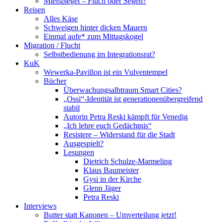
Mietspiegel – Fluch oder Segen?
Reisen
Alles Käse
Schweigen hinter dicken Mauern
Einmal aufe* zum Mittagskogel
Migration / Flucht
Selbstbedienung im Integrationsrat?
KuK
Wewerka-Pavillon ist ein Vulventempel
Bücher
Überwachungsalbtraum Smart Cities?
„Ossi“-Identität ist generationenübergreifend
stabil
Autorin Petra Reski kämpft für Venedig
„Ich lehre euch Gedächtnis“
Resistere – Widerstand für die Stadt
Ausgespielt?
Lesungen
Dietrich Schulze-Marmeling
Klaus Baumeister
Gysi in der Kirche
Glenn Jäger
Petra Reski
Interviews
Butter statt Kanonen – Umverteilung jetzt!