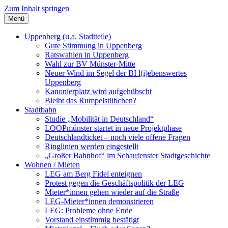
Zum Inhalt springen
Menü
Szybalski.de
Infos über und von Werner Szybalski (Münster)
Uppenberg (u.a. Stadtteile)
Gute Stimmung in Uppenberg
Ratswahlen in Uppenberg
Wahl zur BV Münster-Mitte
Neuer Wind im Segel der BI l(i)ebenswertes
Uppenberg
Kanonierplatz wird aufgehübscht
Bleibt das Rumpelstübchen?
Stadtbahn
Studie „Mobilität in Deutschland“
LOOPmünster startet in neue Projektphase
Deutschlandticket – noch viele offene Fragen
Ringlinien werden eingestellt
„Großer Bahnhof“ im Schaufenster Stadtgeschichte
Wohnen / Mieten
LEG am Berg Fidel enteignen
Protest gegen die Geschäftspolitik der LEG
Mieter*innen gehen wieder auf die Straße
LEG-Mieter*innen demonstrieren
LEG: Probleme ohne Ende
Vorstand einstimmig bestätigt