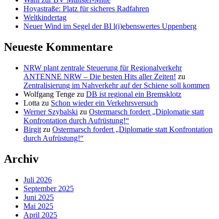
Hoyastraße: Platz für sicheres Radfahren
Weltkindertag
Neuer Wind im Segel der BI l(i)ebenswertes Uppenberg
Neueste Kommentare
NRW plant zentrale Steuerung für Regionalverkehr
ANTENNE NRW – Die besten Hits aller Zeiten!
zu
Zentralisierung im Nahverkehr auf der Schiene soll kommen
Wolfgang Tenge
zu
DB ist regional ein Bremsklotz
Lotta
zu
Schon wieder ein Verkehrsversuch
Werner Szybalski
zu
Ostermarsch fordert „Diplomatie statt
Konfrontation durch Aufrüstung!“
Birgit
zu
Ostermarsch fordert „Diplomatie statt Konfrontation
durch Aufrüstung!“
Archiv
Juli 2026
September 2025
Juni 2025
Mai 2025
April 2025