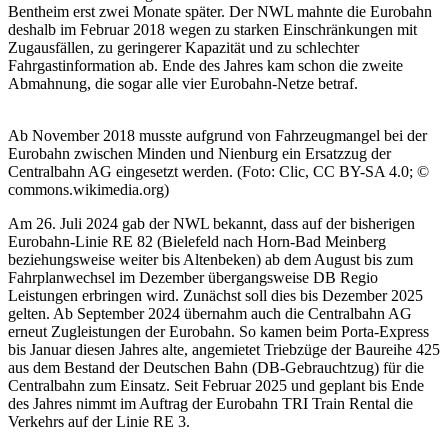
Bentheim erst zwei Monate später. Der NWL mahnte die Eurobahn
deshalb im Februar 2018 wegen zu starken Einschränkungen mit
Zugausfällen, zu geringerer Kapazität und zu schlechter
Fahrgastinformation ab. Ende des Jahres kam schon die zweite
Abmahnung, die sogar alle vier Eurobahn-Netze betraf.
Ab November 2018 musste aufgrund von Fahrzeugmangel bei der
Eurobahn zwischen Minden und Nienburg ein Ersatzzug der
Centralbahn AG eingesetzt werden. (Foto: Clic, CC BY-SA 4.0; ©
commons.wikimedia.org)
Am 26. Juli 2024 gab der NWL bekannt, dass auf der bisherigen
Eurobahn-Linie RE 82 (Bielefeld nach Horn-Bad Meinberg
beziehungsweise weiter bis Altenbeken) ab dem August bis zum
Fahrplanwechsel im Dezember übergangsweise DB Regio
Leistungen erbringen wird. Zunächst soll dies bis Dezember 2025
gelten. Ab September 2024 übernahm auch die Centralbahn AG
erneut Zugleistungen der Eurobahn. So kamen beim Porta-Express
bis Januar diesen Jahres alte, angemietet Triebzüge der Baureihe 425
aus dem Bestand der Deutschen Bahn (DB-Gebrauchtzug) für die
Centralbahn zum Einsatz. Seit Februar 2025 und geplant bis Ende
des Jahres nimmt im Auftrag der Eurobahn TRI Train Rental die
Verkehrs auf der Linie RE 3.