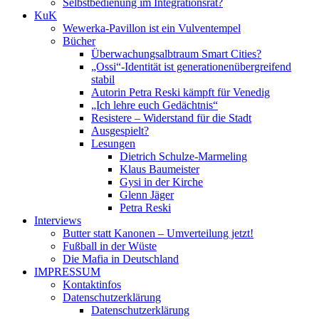
Selbstbedienung im Integrationsrat?
KuK
Wewerka-Pavillon ist ein Vulventempel
Bücher
Überwachungsalbtraum Smart Cities?
„Ossi“-Identität ist generationenübergreifend
stabil
Autorin Petra Reski kämpft für Venedig
„Ich lehre euch Gedächtnis“
Resistere – Widerstand für die Stadt
Ausgespielt?
Lesungen
Dietrich Schulze-Marmeling
Klaus Baumeister
Gysi in der Kirche
Glenn Jäger
Petra Reski
Interviews
Butter statt Kanonen – Umverteilung jetzt!
Fußball in der Wüste
Die Mafia in Deutschland
IMPRESSUM
Kontaktinfos
Datenschutzerklärung
Datenschutzerklärung