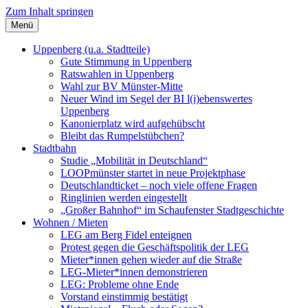
Zum Inhalt springen
Menü
Szybalski.de
Infos über und von Werner Szybalski (Münster)
Uppenberg (u.a. Stadtteile)
Gute Stimmung in Uppenberg
Ratswahlen in Uppenberg
Wahl zur BV Münster-Mitte
Neuer Wind im Segel der BI l(i)ebenswertes
Uppenberg
Kanonierplatz wird aufgehübscht
Bleibt das Rumpelstübchen?
Stadtbahn
Studie „Mobilität in Deutschland“
LOOPmünster startet in neue Projektphase
Deutschlandticket – noch viele offene Fragen
Ringlinien werden eingestellt
„Großer Bahnhof“ im Schaufenster Stadtgeschichte
Wohnen / Mieten
LEG am Berg Fidel enteignen
Protest gegen die Geschäftspolitik der LEG
Mieter*innen gehen wieder auf die Straße
LEG-Mieter*innen demonstrieren
LEG: Probleme ohne Ende
Vorstand einstimmig bestätigt