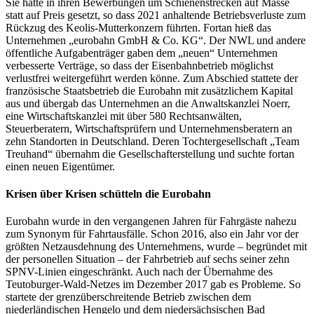
Sie hatte in ihren Bewerbungen um Schienenstrecken auf Masse
statt auf Preis gesetzt, so dass 2021 anhaltende Betriebsverluste zum
Rückzug des Keolis-Mutterkonzern führten. Fortan hieß das
Unternehmen „eurobahn GmbH & Co. KG“. Der NWL und andere
öffentliche Aufgabenträger gaben dem „neuen“ Unternehmen
verbesserte Verträge, so dass der Eisenbahnbetrieb möglichst
verlustfrei weitergeführt werden könne. Zum Abschied stattete der
französische Staatsbetrieb die Eurobahn mit zusätzlichem Kapital
aus und übergab das Unternehmen an die Anwaltskanzlei Noerr,
eine Wirtschaftskanzlei mit über 580 Rechtsanwälten,
Steuerberatern, Wirtschaftsprüfern und Unternehmensberatern an
zehn Standorten in Deutschland. Deren Tochtergesellschaft „Team
Treuhand“ übernahm die Gesellschafterstellung und suchte fortan
einen neuen Eigentümer.
Krisen über Krisen schütteln die Eurobahn
Eurobahn wurde in den vergangenen Jahren für Fahrgäste nahezu
zum Synonym für Fahrtausfälle. Schon 2016, also ein Jahr vor der
größten Netzausdehnung des Unternehmens, wurde – begründet mit
der personellen Situation – der Fahrbetrieb auf sechs seiner zehn
SPNV-Linien eingeschränkt. Auch nach der Übernahme des
Teutoburger-Wald-Netzes im Dezember 2017 gab es Probleme. So
startete der grenzüberschreitende Betrieb zwischen dem
niederländischen Hengelo und dem niedersächsischen Bad