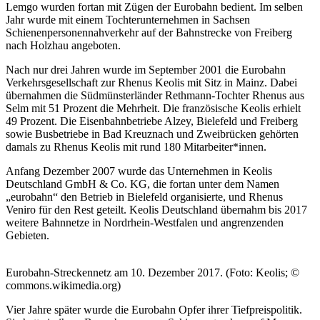
Lemgo wurden fortan mit Zügen der Eurobahn bedient. Im selben
Jahr wurde mit einem Tochterunternehmen in Sachsen
Schienenpersonennahverkehr auf der Bahnstrecke von Freiberg
nach Holzhau angeboten.
Nach nur drei Jahren wurde im September 2001 die Eurobahn
Verkehrsgesellschaft zur Rhenus Keolis mit Sitz in Mainz. Dabei
übernahmen die Südmünsterländer Rethmann-Tochter Rhenus aus
Selm mit 51 Prozent die Mehrheit. Die französische Keolis erhielt
49 Prozent. Die Eisenbahnbetriebe Alzey, Bielefeld und Freiberg
sowie Busbetriebe in Bad Kreuznach und Zweibrücken gehörten
damals zu Rhenus Keolis mit rund 180 Mitarbeiter*innen.
Anfang Dezember 2007 wurde das Unternehmen in Keolis
Deutschland GmbH & Co. KG, die fortan unter dem Namen
„eurobahn“ den Betrieb in Bielefeld organisierte, und Rhenus
Veniro für den Rest geteilt. Keolis Deutschland übernahm bis 2017
weitere Bahnnetze in Nordrhein-Westfalen und angrenzenden
Gebieten.
Eurobahn-Streckennetz am 10. Dezember 2017. (Foto: Keolis; ©
commons.wikimedia.org)
Vier Jahre später wurde die Eurobahn Opfer ihrer Tiefpreispolitik.