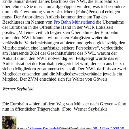
Ende Januar diesen Jahres beschloss der NWL die Eurobahn zu
übernehmen. Sie muss nun aufgepäppelt werden, was insbesondere
durch die Gewinnung von zusätzlichem (Fahr-)Personal erfolgen
muss. Der Autor dieses Artikels kommentierte am Tag des
Beschlusses im Namen von
Pro Bahn Münsterland
die Übernahme
der Eurobahn in die Öffentliche Hand in der WDR Lokalzeit
positiv. „Mit einer zeitlich begrenzten Übernahme der Eurobahn
durch den NWL können wir unseren Fahrgästen weiterhin
verlässliche Verkehrsleistungen anbieten und geben gleichzeitig den
Mitarbeitenden eine langfristige, sichere Perspektive“, verdeutliche
am Jahresende 2024 der Geschäftsführer des NWL, warum der
Ankauf durch den NWL notwendig sei. Festgelegt wurde das ein
Aufsichtsrat bei der Eurobahn eingerichtet wird, der sich aus bis zu
sieben Mitgliedern zusammensetzen soll. Der NWL darf bis zu zwei
Mitglieder entsenden und die Mitgliedszweckverbände jeweils ein
Mitglied. Der ZVM entschied sich für Walter von Göwels.
Werner Szybalski
Die Eurobahn – hier auf dem Weg von Münster nach Greven – fährt
nun in öffentlicher Trägerschaft. (Foto: Werner Szybalski)
Autor
Werner Szybalski
Veröffentlicht am
25. März 2025
25.