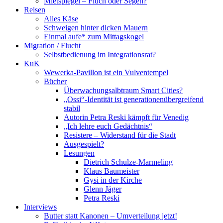
Mietspiegel – Fluch oder Segen?
Reisen
Alles Käse
Schweigen hinter dicken Mauern
Einmal aufe* zum Mittagskogel
Migration / Flucht
Selbstbedienung im Integrationsrat?
KuK
Wewerka-Pavillon ist ein Vulventempel
Bücher
Überwachungsalbtraum Smart Cities?
„Ossi“-Identität ist generationenübergreifend
stabil
Autorin Petra Reski kämpft für Venedig
„Ich lehre euch Gedächtnis“
Resistere – Widerstand für die Stadt
Ausgespielt?
Lesungen
Dietrich Schulze-Marmeling
Klaus Baumeister
Gysi in der Kirche
Glenn Jäger
Petra Reski
Interviews
Butter statt Kanonen – Umverteilung jetzt!