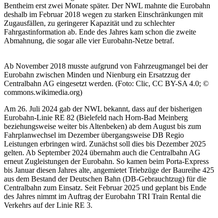
Bentheim erst zwei Monate später. Der NWL mahnte die Eurobahn
deshalb im Februar 2018 wegen zu starken Einschränkungen mit
Zugausfällen, zu geringerer Kapazität und zu schlechter
Fahrgastinformation ab. Ende des Jahres kam schon die zweite
Abmahnung, die sogar alle vier Eurobahn-Netze betraf.
Ab November 2018 musste aufgrund von Fahrzeugmangel bei der
Eurobahn zwischen Minden und Nienburg ein Ersatzzug der
Centralbahn AG eingesetzt werden. (Foto: Clic, CC BY-SA 4.0; ©
commons.wikimedia.org)
Am 26. Juli 2024 gab der NWL bekannt, dass auf der bisherigen
Eurobahn-Linie RE 82 (Bielefeld nach Horn-Bad Meinberg
beziehungsweise weiter bis Altenbeken) ab dem August bis zum
Fahrplanwechsel im Dezember übergangsweise DB Regio
Leistungen erbringen wird. Zunächst soll dies bis Dezember 2025
gelten. Ab September 2024 übernahm auch die Centralbahn AG
erneut Zugleistungen der Eurobahn. So kamen beim Porta-Express
bis Januar diesen Jahres alte, angemietet Triebzüge der Baureihe 425
aus dem Bestand der Deutschen Bahn (DB-Gebrauchtzug) für die
Centralbahn zum Einsatz. Seit Februar 2025 und geplant bis Ende
des Jahres nimmt im Auftrag der Eurobahn TRI Train Rental die
Verkehrs auf der Linie RE 3.