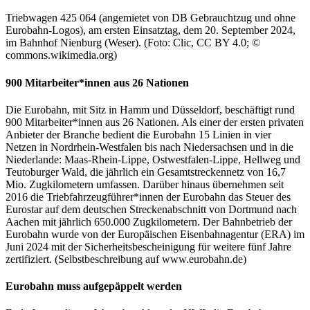
Triebwagen 425 064 (angemietet von DB Gebrauchtzug und ohne
Eurobahn-Logos), am ersten Einsatztag, dem 20. September 2024,
im Bahnhof Nienburg (Weser). (Foto: Clic, CC BY 4.0; ©
commons.wikimedia.org)
900 Mitarbeiter*innen aus 26 Nationen
Die Eurobahn, mit Sitz in Hamm und Düsseldorf, beschäftigt rund
900 Mitarbeiter*innen aus 26 Nationen. Als einer der ersten privaten
Anbieter der Branche bedient die Eurobahn 15 Linien in vier
Netzen in Nordrhein-Westfalen bis nach Niedersachsen und in die
Niederlande: Maas-Rhein-Lippe, Ostwestfalen-Lippe, Hellweg und
Teutoburger Wald, die jährlich ein Gesamtstreckennetz von 16,7
Mio. Zugkilometern umfassen. Darüber hinaus übernehmen seit
2016 die Triebfahrzeugführer*innen der Eurobahn das Steuer des
Eurostar auf dem deutschen Streckenabschnitt von Dortmund nach
Aachen mit jährlich 650.000 Zugkilometern. Der Bahnbetrieb der
Eurobahn wurde von der Europäischen Eisenbahnagentur (ERA) im
Juni 2024 mit der Sicherheitsbescheinigung für weitere fünf Jahre
zertifiziert. (Selbstbeschreibung auf www.eurobahn.de)
Eurobahn muss aufgepäppelt werden