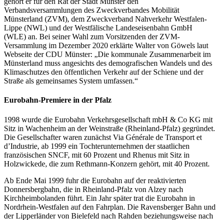
gehört er für den Rat der Stadt Münster den
Verbandsversammlungen des Zweckverbandes Mobilität
Münsterland (ZVM), dem Zweckverband Nahverkehr Westfalen-
Lippe (NWL) und der Westfälische Landeseisenbahn GmbH
(WLE) an. Bei seiner Wahl zum Vorsitzenden der ZVM-
Versammlung im Dezember 2020 erklärte Walter von Göwels laut
Webseite der CDU Münster: „Die kommunale Zusammenarbeit im
Münsterland muss angesichts des demografischen Wandels und des
Klimaschutzes den öffentlichen Verkehr auf der Schiene und der
Straße als gemeinsames System umfassen.“
Eurobahn-Premiere in der Pfalz
1998 wurde die Eurobahn Verkehrsgesellschaft mbH & Co KG mit
Sitz in Wachenheim an der Weinstraße (Rheinland-Pfalz) gegründet.
Die Gesellschafter waren zunächst Via Générale de Transport et
d’Industrie, ab 1999 ein Tochterunternehmen der staatlichen
französischen SNCF, mit 60 Prozent und Rhenus mit Sitz in
Holzwickede, die zum Rethmann-Konzern gehört, mit 40 Prozent.
Ab Ende Mai 1999 fuhr die Eurobahn auf der reaktivierten
Donnersbergbahn, die in Rheinland-Pfalz von Alzey nach
Kirchheimbolanden führt. Ein Jahr später trat die Eurobahn in
Nordrhein-Westfalen auf den Fahrplan. Die Ravensberger Bahn und
der Lipperländer von Bielefeld nach Rahden beziehungsweise nach