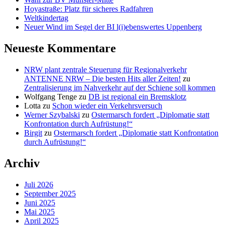
Hoyastraße: Platz für sicheres Radfahren
Weltkindertag
Neuer Wind im Segel der BI l(i)ebenswertes Uppenberg
Neueste Kommentare
NRW plant zentrale Steuerung für Regionalverkehr
ANTENNE NRW – Die besten Hits aller Zeiten!
zu
Zentralisierung im Nahverkehr auf der Schiene soll kommen
Wolfgang Tenge
zu
DB ist regional ein Bremsklotz
Lotta
zu
Schon wieder ein Verkehrsversuch
Werner Szybalski
zu
Ostermarsch fordert „Diplomatie statt
Konfrontation durch Aufrüstung!“
Birgit
zu
Ostermarsch fordert „Diplomatie statt Konfrontation
durch Aufrüstung!“
Archiv
Juli 2026
September 2025
Juni 2025
Mai 2025
April 2025