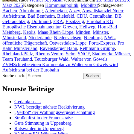
März 2025
Kategorien
Kommunalpolitik
,
Mobilität
Schlagwörter
Aachen
,
Abmahnung
,
Altenbeken
,
Alzey
,
Anwaltskanzlei Noerr
,
Aufsichtsrat
,
Bad Bentheim
,
Bielefeld
,
CDU
,
Centralbahn
,
DB
Gebrauchtzug
,
Dortmund
,
ERA
,
Ersatzzug
,
Eurobahn KG
,
Europäische Eisenbahnagentur
,
Greven
,
Hellweg
,
Horn-Bad
Meinberg
,
Keolis
,
Maas-Rhein-Lippe
,
Minden
,
Münster
,
Münsterland
,
Niederlande
,
Niedersachsen
,
Nienburg
,
NWL
,
öffentliche Trägerschaft
,
Ostwestfalen-Lippe
,
Porta-Express
,
Pro
Bahn Münsterland
,
Ravensberger Bahn
,
Rethmann-Gruppe
,
Rheinland-Pfalz
,
Rhenus Veniro
,
Selm
,
SNCF
,
Stadtwerke Münster
,
Team Treuhand
,
Teutoburger Wald
,
Walter von Göwels
,
ZVM
Schreibe einen Kommentar
zu Walter von Göwels wird
Aufsichtsrat bei der Eurobahn
Suche nach:
Suchen
Neueste Beiträge
Gedanken . . .
NWL beerdigt nächste Reaktivierung
„Verbot“ der Wohnungsvergesellschaftung
Straßenfest in der Frauenstraße
Gute Stimmung in Uppenberg
Ratswahlen in Uppenberg
Wahl zur BV Münster-Mitte