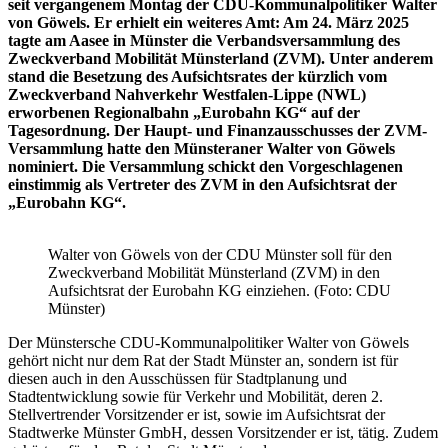
seit vergangenem Montag der CDU-Kommunalpolitiker Walter
von Göwels. Er erhielt ein weiteres Amt: Am 24. März 2025
tagte am Aasee in Münster die Verbandsversammlung des
Zweckverband Mobilität Münsterland (ZVM). Unter anderem
stand die Besetzung des Aufsichtsrates der kürzlich vom
Zweckverband Nahverkehr Westfalen-Lippe (NWL)
erworbenen Regionalbahn „Eurobahn KG“ auf der
Tagesordnung. Der Haupt- und Finanzausschusses der ZVM-
Versammlung hatte den Münsteraner Walter von Göwels
nominiert. Die Versammlung schickt den Vorgeschlagenen
einstimmig als Vertreter des ZVM in den Aufsichtsrat der
„Eurobahn KG“.
Walter von Göwels von der CDU Münster soll für den
Zweckverband Mobilität Münsterland (ZVM) in den
Aufsichtsrat der Eurobahn KG einziehen. (Foto: CDU
Münster)
Der Münstersche CDU-Kommunalpolitiker Walter von Göwels
gehört nicht nur dem Rat der Stadt Münster an, sondern ist für
diesen auch in den Ausschüssen für Stadtplanung und
Stadtentwicklung sowie für Verkehr und Mobilität, deren 2.
Stellvertrender Vorsitzender er ist, sowie im Aufsichtsrat der
Stadtwerke Münster GmbH, dessen Vorsitzender er ist, tätig. Zudem