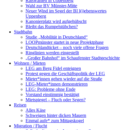
Ratswahlen in Uppenberg
Wahl zur BV Münster-Mitte
Neuer Wind im Segel der BI l(i)ebenswertes
Uppenberg
Kanonierplatz wird aufgehübscht
Bleibt das Rumpelstübchen?
Stadtbahn
Studie „Mobilität in Deutschland“
LOOPmünster startet in neue Projektphase
Deutschlandticket – noch viele offene Fragen
Ringlinien werden eingestellt
„Großer Bahnhof“ im Schaufenster Stadtgeschichte
Wohnen / Mieten
LEG am Berg Fidel enteignen
Protest gegen die Geschäftspolitik der LEG
Mieter*innen gehen wieder auf die Straße
LEG-Mieter*innen demonstrieren
LEG: Probleme ohne Ende
Vorstand einstimmig bestätigt
Mietspiegel – Fluch oder Segen?
Reisen
Alles Käse
Schweigen hinter dicken Mauern
Einmal aufe* zum Mittagskogel
Migration / Flucht