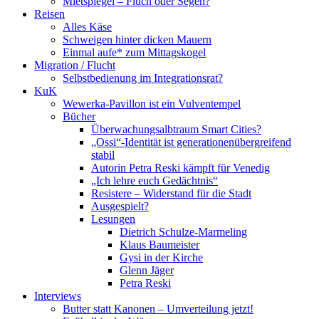
Mietspiegel – Fluch oder Segen?
Reisen
Alles Käse
Schweigen hinter dicken Mauern
Einmal aufe* zum Mittagskogel
Migration / Flucht
Selbstbedienung im Integrationsrat?
KuK
Wewerka-Pavillon ist ein Vulventempel
Bücher
Überwachungsalbtraum Smart Cities?
„Ossi“-Identität ist generationenübergreifend
stabil
Autorin Petra Reski kämpft für Venedig
„Ich lehre euch Gedächtnis“
Resistere – Widerstand für die Stadt
Ausgespielt?
Lesungen
Dietrich Schulze-Marmeling
Klaus Baumeister
Gysi in der Kirche
Glenn Jäger
Petra Reski
Interviews
Butter statt Kanonen – Umverteilung jetzt!