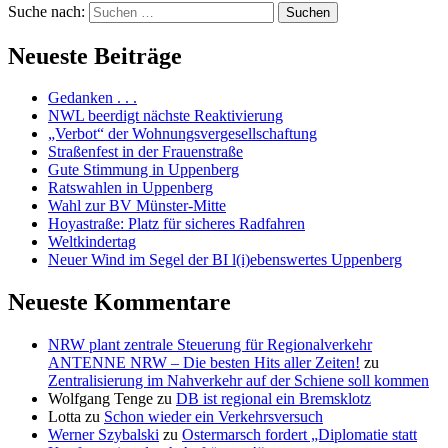
Suche nach:
Suchen
Neueste Beiträge
Gedanken . . .
NWL beerdigt nächste Reaktivierung
„Verbot“ der Wohnungsvergesellschaftung
Straßenfest in der Frauenstraße
Gute Stimmung in Uppenberg
Ratswahlen in Uppenberg
Wahl zur BV Münster-Mitte
Hoyastraße: Platz für sicheres Radfahren
Weltkindertag
Neuer Wind im Segel der BI l(i)ebenswertes Uppenberg
Neueste Kommentare
NRW plant zentrale Steuerung für Regionalverkehr
ANTENNE NRW – Die besten Hits aller Zeiten!
zu
Zentralisierung im Nahverkehr auf der Schiene soll kommen
Wolfgang Tenge
zu
DB ist regional ein Bremsklotz
Lotta
zu
Schon wieder ein Verkehrsversuch
Werner Szybalski
zu
Ostermarsch fordert „Diplomatie statt