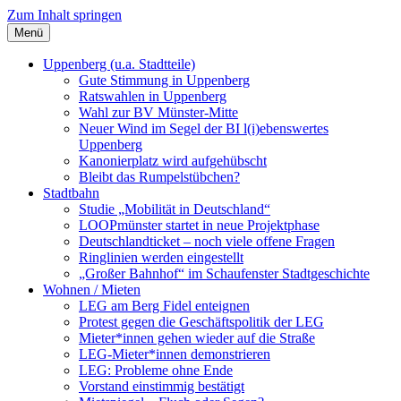
Zum Inhalt springen
Menü
Szybalski.de
Infos über und von Werner Szybalski (Münster)
Uppenberg (u.a. Stadtteile)
Gute Stimmung in Uppenberg
Ratswahlen in Uppenberg
Wahl zur BV Münster-Mitte
Neuer Wind im Segel der BI l(i)ebenswertes
Uppenberg
Kanonierplatz wird aufgehübscht
Bleibt das Rumpelstübchen?
Stadtbahn
Studie „Mobilität in Deutschland“
LOOPmünster startet in neue Projektphase
Deutschlandticket – noch viele offene Fragen
Ringlinien werden eingestellt
„Großer Bahnhof“ im Schaufenster Stadtgeschichte
Wohnen / Mieten
LEG am Berg Fidel enteignen
Protest gegen die Geschäftspolitik der LEG
Mieter*innen gehen wieder auf die Straße
LEG-Mieter*innen demonstrieren
LEG: Probleme ohne Ende
Vorstand einstimmig bestätigt