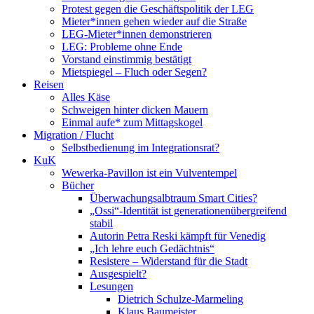
Protest gegen die Geschäftspolitik der LEG
Mieter*innen gehen wieder auf die Straße
LEG-Mieter*innen demonstrieren
LEG: Probleme ohne Ende
Vorstand einstimmig bestätigt
Mietspiegel – Fluch oder Segen?
Reisen
Alles Käse
Schweigen hinter dicken Mauern
Einmal aufe* zum Mittagskogel
Migration / Flucht
Selbstbedienung im Integrationsrat?
KuK
Wewerka-Pavillon ist ein Vulventempel
Bücher
Überwachungsalbtraum Smart Cities?
„Ossi“-Identität ist generationenübergreifend
stabil
Autorin Petra Reski kämpft für Venedig
„Ich lehre euch Gedächtnis“
Resistere – Widerstand für die Stadt
Ausgespielt?
Lesungen
Dietrich Schulze-Marmeling
Klaus Baumeister