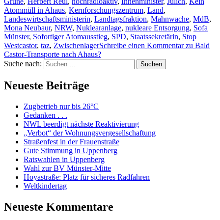
Grüne
,
Herbert Reul
,
hochradioaktiv
,
Innenminister
,
Jülich
,
Kein
Atommüll in Ahaus
,
Kernforschungszentrum
,
Land
,
Landeswirtschaftsministerin
,
Landtagsfraktion
,
Mahnwache
,
MdB
,
Mona Neubaur
,
NRW
,
Nuklearanlage
,
nukleare Entsorgung
,
Sofa
Münster
,
Sofortiger Atomausstieg
,
SPD
,
Staatssekretärin
,
Stop
Westcastor
,
taz
,
Zwischenlager
Schreibe einen Kommentar
zu Bald
Castor-Transporte nach Ahaus?
Suche nach:
Suchen
Neueste Beiträge
Zugbetrieb nur bis 26°C
Gedanken . . .
NWL beerdigt nächste Reaktivierung
„Verbot“ der Wohnungsvergesellschaftung
Straßenfest in der Frauenstraße
Gute Stimmung in Uppenberg
Ratswahlen in Uppenberg
Wahl zur BV Münster-Mitte
Hoyastraße: Platz für sicheres Radfahren
Weltkindertag
Neueste Kommentare