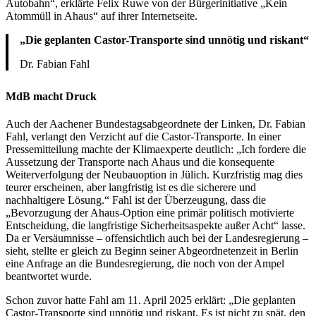
Autobahn“, erklärte Felix Ruwe von der Bürgerinitiative „Kein
Atommüll in Ahaus“ auf ihrer Internetseite.
„Die geplanten Castor-Transporte sind unnötig und riskant“
Dr. Fabian Fahl
MdB macht Druck
Auch der Aachener Bundestagsabgeordnete der Linken, Dr. Fabian
Fahl, verlangt den Verzicht auf die Castor-Transporte. In einer
Pressemitteilung machte der Klimaexperte deutlich: „Ich fordere die
Aussetzung der Transporte nach Ahaus und die konsequente
Weiterverfolgung der Neubauoption in Jülich. Kurzfristig mag dies
teurer erscheinen, aber langfristig ist es die sicherere und
nachhaltigere Lösung.“ Fahl ist der Überzeugung, dass die
„Bevorzugung der Ahaus-Option eine primär politisch motivierte
Entscheidung, die langfristige Sicherheitsaspekte außer Acht“ lasse.
Da er Versäumnisse – offensichtlich auch bei der Landesregierung –
sieht, stellte er gleich zu Beginn seiner Abgeordnetenzeit in Berlin
eine Anfrage an die Bundesregierung, die noch von der Ampel
beantwortet wurde.
Schon zuvor hatte Fahl am 11. April 2025 erklärt: „Die geplanten
Castor-Transporte sind unnötig und riskant. Es ist nicht zu spät, den