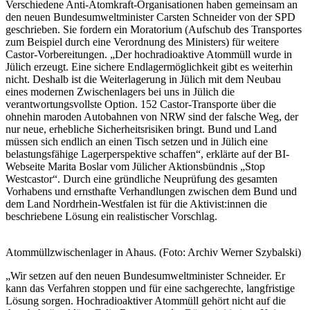
Verschiedene Anti-Atomkraft-Organisationen haben gemeinsam an
den neuen Bundesumweltminister Carsten Schneider von der SPD
geschrieben. Sie fordern ein Moratorium (Aufschub des Transportes
zum Beispiel durch eine Verordnung des Ministers) für weitere
Castor-Vorbereitungen. „Der hochradioaktive Atommüll wurde in
Jülich erzeugt. Eine sichere Endlagermöglichkeit gibt es weiterhin
nicht. Deshalb ist die Weiterlagerung in Jülich mit dem Neubau
eines modernen Zwischenlagers bei uns in Jülich die
verantwortungsvollste Option. 152 Castor-Transporte über die
ohnehin maroden Autobahnen von NRW sind der falsche Weg, der
nur neue, erhebliche Sicherheitsrisiken bringt. Bund und Land
müssen sich endlich an einen Tisch setzen und in Jülich eine
belastungsfähige Lagerperspektive schaffen“, erklärte auf der BI-
Webseite Marita Boslar vom Jülicher Aktionsbündnis „Stop
Westcastor“. Durch eine gründliche Neuprüfung des gesamten
Vorhabens und ernsthafte Verhandlungen zwischen dem Bund und
dem Land Nordrhein-Westfalen ist für die Aktivist:innen die
beschriebene Lösung ein realistischer Vorschlag.
Atommüllzwischenlager in Ahaus. (Foto: Archiv Werner Szybalski)
„Wir setzen auf den neuen Bundesumweltminister Schneider. Er
kann das Verfahren stoppen und für eine sachgerechte, langfristige
Lösung sorgen. Hochradioaktiver Atommüll gehört nicht auf die