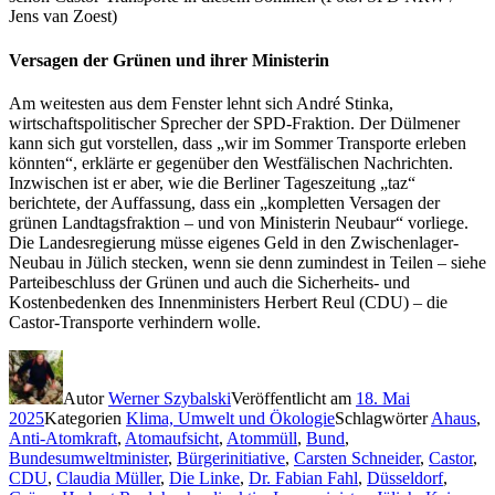
Jens van Zoest)
Versagen der Grünen und ihrer Ministerin
Am weitesten aus dem Fenster lehnt sich André Stinka,
wirtschaftspolitischer Sprecher der SPD-Fraktion. Der Dülmener
kann sich gut vorstellen, dass „wir im Sommer Transporte erleben
könnten“, erklärte er gegenüber den Westfälischen Nachrichten.
Inzwischen ist er aber, wie die Berliner Tageszeitung „taz“
berichtete, der Auffassung, dass ein „kompletten Versagen der
grünen Landtagsfraktion – und von Ministerin Neubaur“ vorliege.
Die Landesregierung müsse eigenes Geld in den Zwischenlager-
Neubau in Jülich stecken, wenn sie denn zumindest in Teilen – siehe
Parteibeschluss der Grünen und auch die Sicherheits- und
Kostenbedenken des Innenministers Herbert Reul (CDU) – die
Castor-Transporte verhindern wolle.
Autor
Werner Szybalski
Veröffentlicht am
18. Mai
2025
Kategorien
Klima, Umwelt und Ökologie
Schlagwörter
Ahaus
,
Anti-Atomkraft
,
Atomaufsicht
,
Atommüll
,
Bund
,
Bundesumweltminister
,
Bürgerinitiative
,
Carsten Schneider
,
Castor
,
CDU
,
Claudia Müller
,
Die Linke
,
Dr. Fabian Fahl
,
Düsseldorf
,