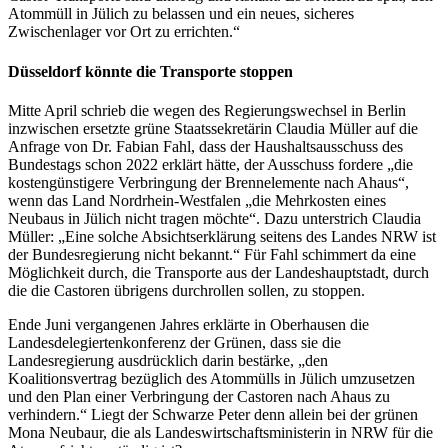
Atommüll in Jülich zu belassen und ein neues, sicheres
Zwischenlager vor Ort zu errichten.“
Düsseldorf könnte die Transporte stoppen
Mitte April schrieb die wegen des Regierungswechsel in Berlin
inzwischen ersetzte grüne Staatssekretärin Claudia Müller auf die
Anfrage von Dr. Fabian Fahl, dass der Haushaltsausschuss des
Bundestags schon 2022 erklärt hätte, der Ausschuss fordere „die
kostengünstigere Verbringung der Brennelemente nach Ahaus“,
wenn das Land Nordrhein-Westfalen „die Mehrkosten eines
Neubaus in Jülich nicht tragen möchte“. Dazu unterstrich Claudia
Müller: „Eine solche Absichtserklärung seitens des Landes NRW ist
der Bundesregierung nicht bekannt.“ Für Fahl schimmert da eine
Möglichkeit durch, die Transporte aus der Landeshauptstadt, durch
die die Castoren übrigens durchrollen sollen, zu stoppen.
Ende Juni vergangenen Jahres erklärte in Oberhausen die
Landesdelegiertenkonferenz der Grünen, dass sie die
Landesregierung ausdrücklich darin bestärke, „den
Koalitionsvertrag bezüglich des Atommülls in Jülich umzusetzen
und den Plan einer Verbringung der Castoren nach Ahaus zu
verhindern.“ Liegt der Schwarze Peter denn allein bei der grünen
Mona Neubaur, die als Landeswirtschaftsministerin in NRW für die