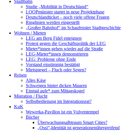
Stadtbahn
Studie „Mobilität in Deutschland“
LOOPmünster startet in neue Projektphase
Deutschlandticket – noch viele offene Fragen
Ringlinien werden eingestellt
„Großer Bahnhof“ im Schaufenster Stadtgeschichte
Wohnen / Mieten
LEG am Berg Fidel enteignen
Protest gegen die Geschäftspolitik der LEG
Mieter*innen gehen wieder auf die Straße
LEG-Mieter*innen demonstrieren
LEG: Probleme ohne Ende
Vorstand einstimmig bestätigt
Mietspiegel – Fluch oder Segen?
Reisen
Alles Käse
Schweigen hinter dicken Mauern
Einmal aufe* zum Mittagskogel
Migration / Flucht
Selbstbedienung im Integrationsrat?
KuK
Wewerka-Pavillon ist ein Vulventempel
Bücher
Überwachungsalbtraum Smart Cities?
„Ossi“-Identität ist generationenübergreifend