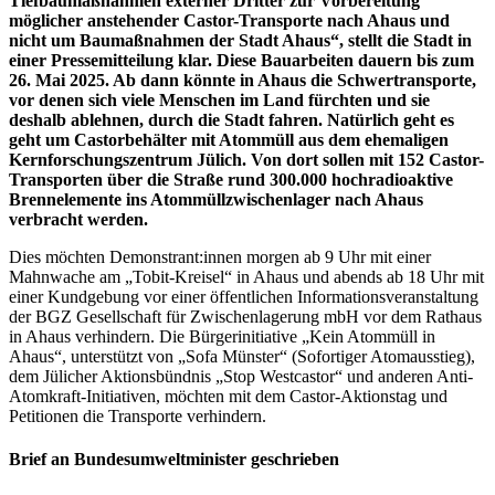
Tiefbaumaßnahmen externer Dritter zur Vorbereitung
möglicher anstehender Castor-Transporte nach Ahaus und
nicht um Baumaßnahmen der Stadt Ahaus“, stellt die Stadt in
einer Pressemitteilung klar. Diese Bauarbeiten dauern bis zum
26. Mai 2025. Ab dann könnte in Ahaus die Schwertransporte,
vor denen sich viele Menschen im Land fürchten und sie
deshalb ablehnen, durch die Stadt fahren. Natürlich geht es
geht um Castorbehälter mit Atommüll aus dem ehemaligen
Kernforschungszentrum Jülich. Von dort sollen mit 152 Castor-
Transporten über die Straße rund 300.000 hochradioaktive
Brennelemente ins Atommüllzwischenlager nach Ahaus
verbracht werden.
Dies möchten Demonstrant:innen morgen ab 9 Uhr mit einer
Mahnwache am „Tobit-Kreisel“ in Ahaus und abends ab 18 Uhr mit
einer Kundgebung vor einer öffentlichen Informationsveranstaltung
der BGZ Gesellschaft für Zwischenlagerung mbH vor dem Rathaus
in Ahaus verhindern. Die Bürgerinitiative „Kein Atommüll in
Ahaus“, unterstützt von „Sofa Münster“ (Sofortiger Atomausstieg),
dem Jülicher Aktionsbündnis „Stop Westcastor“ und anderen Anti-
Atomkraft-Initiativen, möchten mit dem Castor-Aktionstag und
Petitionen die Transporte verhindern.
Brief an Bundesumweltminister geschrieben