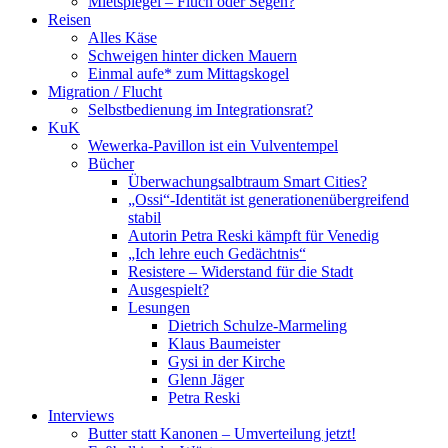
Mietspiegel – Fluch oder Segen?
Reisen
Alles Käse
Schweigen hinter dicken Mauern
Einmal aufe* zum Mittagskogel
Migration / Flucht
Selbstbedienung im Integrationsrat?
KuK
Wewerka-Pavillon ist ein Vulventempel
Bücher
Überwachungsalbtraum Smart Cities?
„Ossi“-Identität ist generationenübergreifend
stabil
Autorin Petra Reski kämpft für Venedig
„Ich lehre euch Gedächtnis“
Resistere – Widerstand für die Stadt
Ausgespielt?
Lesungen
Dietrich Schulze-Marmeling
Klaus Baumeister
Gysi in der Kirche
Glenn Jäger
Petra Reski
Interviews
Butter statt Kanonen – Umverteilung jetzt!