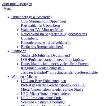
Zum Inhalt springen
Menü
Szybalski.de
Infos über und von Werner Szybalski (Münster)
Uppenberg (u.a. Stadtteile)
Gute Stimmung in Uppenberg
Ratswahlen in Uppenberg
Wahl zur BV Münster-Mitte
Neuer Wind im Segel der BI l(i)ebenswertes
Uppenberg
Kanonierplatz wird aufgehübscht
Bleibt das Rumpelstübchen?
Stadtbahn
Studie „Mobilität in Deutschland“
LOOPmünster startet in neue Projektphase
Deutschlandticket – noch viele offene Fragen
Ringlinien werden eingestellt
„Großer Bahnhof“ im Schaufenster Stadtgeschichte
Wohnen / Mieten
LEG am Berg Fidel enteignen
Protest gegen die Geschäftspolitik der LEG
Mieter*innen gehen wieder auf die Straße
LEG-Mieter*innen demonstrieren
LEG: Probleme ohne Ende
Vorstand einstimmig bestätigt