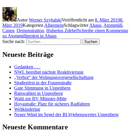
Autor
Werner Szybalski
Veröffentlicht am
8. März 2019
8.
März 2019
Kategorien
Allgemein
Schlagwörter
Ahaus
,
Atommüll
,
Castor
,
Demonstration
,
Hubertus Zdebel
Schreibe einen Kommentar
zu Atommüllprotest in Ahaus
Suche nach:
Suchen
Neueste Beiträge
Gedanken . . .
NWL beerdigt nächste Reaktivierung
„Verbot“ der Wohnungsvergesellschaftung
Straßenfest in der Frauenstraße
Gute Stimmung in Uppenberg
Ratswahlen in Uppenberg
Wahl zur BV Münster-Mitte
Hoyastraße: Platz für sicheres Radfahren
Weltkindertag
Neuer Wind im Segel der BI l(i)ebenswertes Uppenberg
Neueste Kommentare