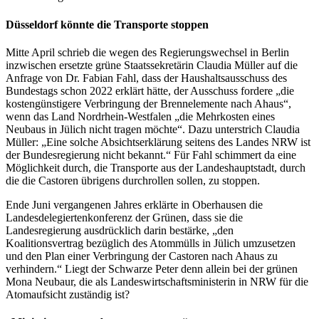
Düsseldorf könnte die Transporte stoppen
Mitte April schrieb die wegen des Regierungswechsel in Berlin
inzwischen ersetzte grüne Staatssekretärin Claudia Müller auf die
Anfrage von Dr. Fabian Fahl, dass der Haushaltsausschuss des
Bundestags schon 2022 erklärt hätte, der Ausschuss fordere „die
kostengünstigere Verbringung der Brennelemente nach Ahaus“,
wenn das Land Nordrhein-Westfalen „die Mehrkosten eines
Neubaus in Jülich nicht tragen möchte“. Dazu unterstrich Claudia
Müller: „Eine solche Absichtserklärung seitens des Landes NRW ist
der Bundesregierung nicht bekannt.“ Für Fahl schimmert da eine
Möglichkeit durch, die Transporte aus der Landeshauptstadt, durch
die die Castoren übrigens durchrollen sollen, zu stoppen.
Ende Juni vergangenen Jahres erklärte in Oberhausen die
Landesdelegiertenkonferenz der Grünen, dass sie die
Landesregierung ausdrücklich darin bestärke, „den
Koalitionsvertrag bezüglich des Atommülls in Jülich umzusetzen
und den Plan einer Verbringung der Castoren nach Ahaus zu
verhindern.“ Liegt der Schwarze Peter denn allein bei der grünen
Mona Neubaur, die als Landeswirtschaftsministerin in NRW für die
Atomaufsicht zuständig ist?