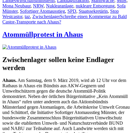
Landeswirtschaftsministerin
,
Landtagsfraktion
,
Mahnwache
,
MdB
,
Mona Neubaur
,
NRW
,
Nuklearanlage
,
nukleare Entsorgung
,
Sofa
Münster
,
Sofortiger Atomausstieg
,
SPD
,
Staatssekretärin
,
Stop
Westcastor
,
taz
,
Zwischenlager
Schreibe einen Kommentar
zu Bald
Castor-Transporte nach Ahaus?
Atommüllprotest in Ahaus
Zwischenlager sollen keine Endlager
werden
Ahaus.
Am Samstag, dem 9. März 2019, wird ab 12 Uhr vor dem
Rathaus in Ahaus ein Bündnis aus AKW-Gegnern und
Umweltschützern gegen die deutsche Atommüll-Politik
demonstriert. Neben der örtlichen Bürgerinitiative „Kein Atommüll
in Ahaus“ rufen unter anderem auch das Aktionsbündnis
Münsterland gegen Atomanlagen, die Arbeitskreise Umwelt Gronau
und Schüttorf, die Initiative Sofortiger Atomausstieg Münster, der
bundesweite Zusammenschluss Bürgerinitiativen Umweltschutz
sowie die etablierten Umwelt- und Naturschutzverbände BUND
und NABU zur Teilnahme auf. Auch Landwirte werden sich mit