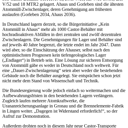
V/52 und 18 MTR2 gelagert. Ahaus und Gorleben sind die ältesten
Atommüll-Zwischenlager, deren Genehmigung am frühesten
auslaufen (Gorleben 2034, Ahaus 2036).
In Deutschland lagern derzeit, so die Bürgerinitiative „Kein
Atommüll in Ahaus“ mehr als 1000 Castor-Behälter mit
hochradioaktiven Abfällen in drei zentralen und zwölf dezentralen
Zwischenlagern. Die Genehmigungen für Lager und Behälter sind
auf jeweils 40 Jahre begrenzt, die letzte endet im Jahr 2047. Dann
wird aber, so die Einschätzung der Ahauser, selbst nach den
optimistischsten Prognosen kein tiefengeologisches Lager
(„Endlager“) in Betrieb sein. Eine Lösung zur sicheren Entsorgung
von Atommüll gäbe es weder in Deutschland noch weltweit. Für
eine „Dauer-Zwischenlagerung“ seien aber weder die bestehenden
Gebäude noch die Behälter ausgelegt. Sie entsprächen schon jetzt
nicht mehr dem Stand von Wissenschaft und Technik.
Die Bundesregierung wolle jedoch einfach so weitermachen und die
Aufbewahrungsfristen in den bestehenden Lagern verlängern.
Zugleich laufen mehrere Atomkraftwerke, die
Urananreicherungsanlage in Gronau und die Brennelemente-Fabrik
in Lingen weiter. „Dagegen ist Widerstand erforderlich!“, so der
Aufruf zur Demonstration.
Außerdem drohten noch in diesem Jahr neue Castor-Transporte