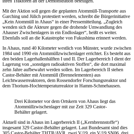
ihren Traktoren an der Demonstration beteiligen.
Mit der Aktion soll gegen die geplanten Atommüll-Transporte aus
Garching und Jülich protestiert werden, schreibt die Bürgerinitiative
„Kein Atommüll in Ahaus“ in einer Pressemitteilung. „Zugleich
wenden sich die Akteure gegen die drohende Umwandlung des
Ahauser Zwischenlagers in ein Endloslager“, heißt es weiter.
Ebenfalls soll an die Katastrophe von Fukushima erinnert werden.
In Ahaus, rund 40 Kilometer westlich von Münster, wurde zwischen
1984 und 1990 ein Atommüllzwischenlager errichtet. Es besteht aus
den beiden Lagerhallenhälften I und II. Der Lagerbereich I dient der
Lagerung von „sonstigen radioaktiven Stoffen“, die dort maximal
zehn Jahre aufbewahrt werden sollen. Im Lagerbereich II stehen
Castor-Behäter mit Atommüll (Brennelementen) aus
Leichtwasserreaktoren, dem Rossendorfer Forschungsreaktor und
dem Thorium-Hochtemperaturreaktor in Hamm-Schmehausen.
Drei Kilometer vor dem Ortskern von Ahaus liegt das
Atommüllzwischenlager mit zur Zeit 329 Castor-
Behälter gelagert.
Aktuell sind in Ahaus im Lagerbereich II („Kernbrennstoffe“)
insgesamt 329 Castor-Behälter gelagert. Laut Bundesamt sind dies
305 Castor-Behälter THTR/AVR, zwei V/19, ein V/19 SN06, drei