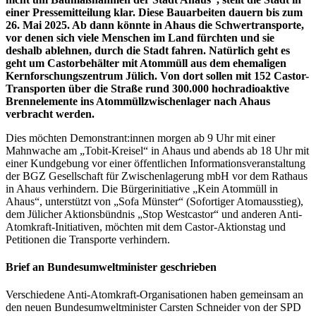
einer Pressemitteilung klar. Diese Bauarbeiten dauern bis zum
26. Mai 2025. Ab dann könnte in Ahaus die Schwertransporte,
vor denen sich viele Menschen im Land fürchten und sie
deshalb ablehnen, durch die Stadt fahren. Natürlich geht es
geht um Castorbehälter mit Atommüll aus dem ehemaligen
Kernforschungszentrum Jülich. Von dort sollen mit 152 Castor-
Transporten über die Straße rund 300.000 hochradioaktive
Brennelemente ins Atommüllzwischenlager nach Ahaus
verbracht werden.
Dies möchten Demonstrant:innen morgen ab 9 Uhr mit einer
Mahnwache am „Tobit-Kreisel“ in Ahaus und abends ab 18 Uhr mit
einer Kundgebung vor einer öffentlichen Informationsveranstaltung
der BGZ Gesellschaft für Zwischenlagerung mbH vor dem Rathaus
in Ahaus verhindern. Die Bürgerinitiative „Kein Atommüll in
Ahaus“, unterstützt von „Sofa Münster“ (Sofortiger Atomausstieg),
dem Jülicher Aktionsbündnis „Stop Westcastor“ und anderen Anti-
Atomkraft-Initiativen, möchten mit dem Castor-Aktionstag und
Petitionen die Transporte verhindern.
Brief an Bundesumweltminister geschrieben
Verschiedene Anti-Atomkraft-Organisationen haben gemeinsam an
den neuen Bundesumweltminister Carsten Schneider von der SPD