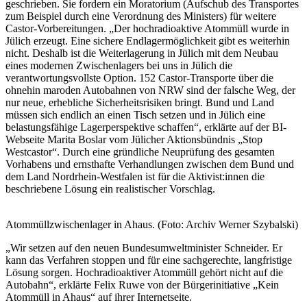
geschrieben. Sie fordern ein Moratorium (Aufschub des Transportes
zum Beispiel durch eine Verordnung des Ministers) für weitere
Castor-Vorbereitungen. „Der hochradioaktive Atommüll wurde in
Jülich erzeugt. Eine sichere Endlagermöglichkeit gibt es weiterhin
nicht. Deshalb ist die Weiterlagerung in Jülich mit dem Neubau
eines modernen Zwischenlagers bei uns in Jülich die
verantwortungsvollste Option. 152 Castor-Transporte über die
ohnehin maroden Autobahnen von NRW sind der falsche Weg, der
nur neue, erhebliche Sicherheitsrisiken bringt. Bund und Land
müssen sich endlich an einen Tisch setzen und in Jülich eine
belastungsfähige Lagerperspektive schaffen“, erklärte auf der BI-
Webseite Marita Boslar vom Jülicher Aktionsbündnis „Stop
Westcastor“. Durch eine gründliche Neuprüfung des gesamten
Vorhabens und ernsthafte Verhandlungen zwischen dem Bund und
dem Land Nordrhein-Westfalen ist für die Aktivist:innen die
beschriebene Lösung ein realistischer Vorschlag.
Atommüllzwischenlager in Ahaus. (Foto: Archiv Werner Szybalski)
„Wir setzen auf den neuen Bundesumweltminister Schneider. Er
kann das Verfahren stoppen und für eine sachgerechte, langfristige
Lösung sorgen. Hochradioaktiver Atommüll gehört nicht auf die
Autobahn“, erklärte Felix Ruwe von der Bürgerinitiative „Kein
Atommüll in Ahaus“ auf ihrer Internetseite.