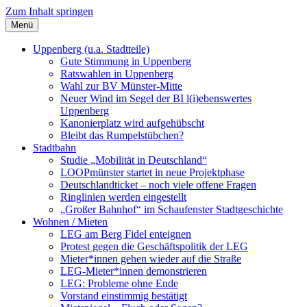
Zum Inhalt springen
Menü
Szybalski.de
Infos über und von Werner Szybalski (Münster)
Uppenberg (u.a. Stadtteile)
Gute Stimmung in Uppenberg
Ratswahlen in Uppenberg
Wahl zur BV Münster-Mitte
Neuer Wind im Segel der BI l(i)ebenswertes
Uppenberg
Kanonierplatz wird aufgehübscht
Bleibt das Rumpelstübchen?
Stadtbahn
Studie „Mobilität in Deutschland“
LOOPmünster startet in neue Projektphase
Deutschlandticket – noch viele offene Fragen
Ringlinien werden eingestellt
„Großer Bahnhof“ im Schaufenster Stadtgeschichte
Wohnen / Mieten
LEG am Berg Fidel enteignen
Protest gegen die Geschäftspolitik der LEG
Mieter*innen gehen wieder auf die Straße
LEG-Mieter*innen demonstrieren
LEG: Probleme ohne Ende
Vorstand einstimmig bestätigt