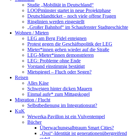
Studie „Mobilität in Deutschland“
LOOPmünster startet in neue Projektphase
Deutschlandticket – noch viele offene Fragen
Ringlinien werden eingestellt
„Großer Bahnhof“ im Schaufenster Stadtgeschichte
Wohnen / Mieten
LEG am Berg Fidel enteignen
Protest gegen die Geschäftspolitik der LEG
Mieter*innen gehen wieder auf die Straße
LEG-Mieter*innen demonstrieren
LEG: Probleme ohne Ende
Vorstand einstimmig bestätigt
Mietspiegel – Fluch oder Segen?
Reisen
Alles Käse
Schweigen hinter dicken Mauern
Einmal aufe* zum Mittagskogel
Migration / Flucht
Selbstbedienung im Integrationsrat?
KuK
Wewerka-Pavillon ist ein Vulventempel
Bücher
Überwachungsalbtraum Smart Cities?
„Ossi“-Identität ist generationenübergreifend
stabil