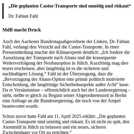
„Die geplanten Castor-Transporte sind unnötig und riskant“
Dr. Fabian Fahl
MdB macht Druck
Auch der Aachener Bundestagsabgeordnete der Linken, Dr. Fabian
Fahl, verlangt den Verzicht auf die Castor-Transporte. In einer
Pressemitteilung machte der Klimaexperte deutlich: „Ich fordere die
Aussetzung der Transporte nach Ahaus und die konsequente
Weiterverfolgung der Neubauoption in Jülich. Kurzfristig mag dies
teurer erscheinen, aber langfristig ist es die sicherere und
nachhaltigere Lösung.“ Fahl ist der Überzeugung, dass die
„Bevorzugung der Ahaus-Option eine primär politisch motivierte
Entscheidung, die langfristige Sicherheitsaspekte außer Acht“ lasse.
Da er Versäumnisse – offensichtlich auch bei der Landesregierung –
sieht, stellte er gleich zu Beginn seiner Abgeordnetenzeit in Berlin
eine Anfrage an die Bundesregierung, die noch von der Ampel
beantwortet wurde.
Schon zuvor hatte Fahl am 11. April 2025 erklärt: „Die geplanten
Castor-Transporte sind unnötig und riskant. Es ist nicht zu spät, den
Atommüll in Jülich zu belassen und ein neues, sicheres
Zwischenlager vor Ort zu errichten.“