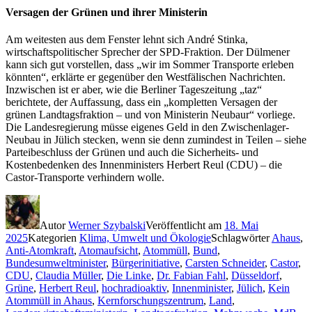
Versagen der Grünen und ihrer Ministerin
Am weitesten aus dem Fenster lehnt sich André Stinka,
wirtschaftspolitischer Sprecher der SPD-Fraktion. Der Dülmener
kann sich gut vorstellen, dass „wir im Sommer Transporte erleben
könnten“, erklärte er gegenüber den Westfälischen Nachrichten.
Inzwischen ist er aber, wie die Berliner Tageszeitung „taz“
berichtete, der Auffassung, dass ein „kompletten Versagen der
grünen Landtagsfraktion – und von Ministerin Neubaur“ vorliege.
Die Landesregierung müsse eigenes Geld in den Zwischenlager-
Neubau in Jülich stecken, wenn sie denn zumindest in Teilen – siehe
Parteibeschluss der Grünen und auch die Sicherheits- und
Kostenbedenken des Innenministers Herbert Reul (CDU) – die
Castor-Transporte verhindern wolle.
Autor
Werner Szybalski
Veröffentlicht am
18. Mai
2025
Kategorien
Klima, Umwelt und Ökologie
Schlagwörter
Ahaus
,
Anti-Atomkraft
,
Atomaufsicht
,
Atommüll
,
Bund
,
Bundesumweltminister
,
Bürgerinitiative
,
Carsten Schneider
,
Castor
,
CDU
,
Claudia Müller
,
Die Linke
,
Dr. Fabian Fahl
,
Düsseldorf
,
Grüne
,
Herbert Reul
,
hochradioaktiv
,
Innenminister
,
Jülich
,
Kein
Atommüll in Ahaus
,
Kernforschungszentrum
,
Land
,