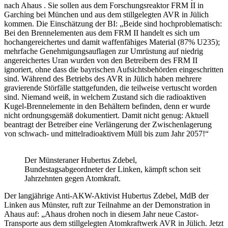
nach Ahaus . Sie sollen aus dem Forschungsreaktor FRM II in
Garching bei München und aus dem stillgelegten AVR in Jülich
kommen. Die Einschätzung der BI: „Beide sind hochproblematisch:
Bei den Brennelementen aus dem FRM II handelt es sich um
hochangereichertes und damit waffenfähiges Material (87% U235);
mehrfache Genehmigungsauflagen zur Umrüstung auf niedrig
angereichertes Uran wurden von den Betreibern des FRM II
ignoriert, ohne dass die bayrischen Aufsichtsbehörden eingeschritten
sind. Während des Betriebs des AVR in Jülich haben mehrere
gravierende Störfälle stattgefunden, die teilweise vertuscht worden
sind. Niemand weiß, in welchem Zustand sich die radioaktiven
Kugel-Brennelemente in den Behältern befinden, denn er wurde
nicht ordnungsgemäß dokumentiert. Damit nicht genug: Aktuell
beantragt der Betreiber eine Verlängerung der Zwischenlagerung
von schwach- und mittelradioaktivem Müll bis zum Jahr 2057!“
Der Münsteraner Hubertus Zdebel,
Bundestagsabgeordneter der Linken, kämpft schon seit
Jahrzehnten gegen Atomkraft.
Der langjährige Anti-AKW-Aktivist Hubertus Zdebel, MdB der
Linken aus Münster, ruft zur Teilnahme an der Demonstration in
Ahaus auf: „Ahaus drohen noch in diesem Jahr neue Castor-
Transporte aus dem stillgelegten Atomkraftwerk AVR in Jülich. Jetzt