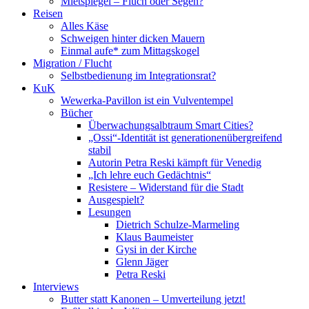
Mietspiegel – Fluch oder Segen?
Reisen
Alles Käse
Schweigen hinter dicken Mauern
Einmal aufe* zum Mittagskogel
Migration / Flucht
Selbstbedienung im Integrationsrat?
KuK
Wewerka-Pavillon ist ein Vulventempel
Bücher
Überwachungsalbtraum Smart Cities?
„Ossi“-Identität ist generationenübergreifend
stabil
Autorin Petra Reski kämpft für Venedig
„Ich lehre euch Gedächtnis“
Resistere – Widerstand für die Stadt
Ausgespielt?
Lesungen
Dietrich Schulze-Marmeling
Klaus Baumeister
Gysi in der Kirche
Glenn Jäger
Petra Reski
Interviews
Butter statt Kanonen – Umverteilung jetzt!