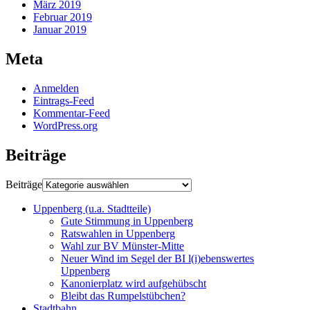
März 2019
Februar 2019
Januar 2019
Meta
Anmelden
Eintrags-Feed
Kommentar-Feed
WordPress.org
Beiträge
Beiträge
Uppenberg (u.a. Stadtteile)
Gute Stimmung in Uppenberg
Ratswahlen in Uppenberg
Wahl zur BV Münster-Mitte
Neuer Wind im Segel der BI l(i)ebenswertes
Uppenberg
Kanonierplatz wird aufgehübscht
Bleibt das Rumpelstübchen?
Stadtbahn