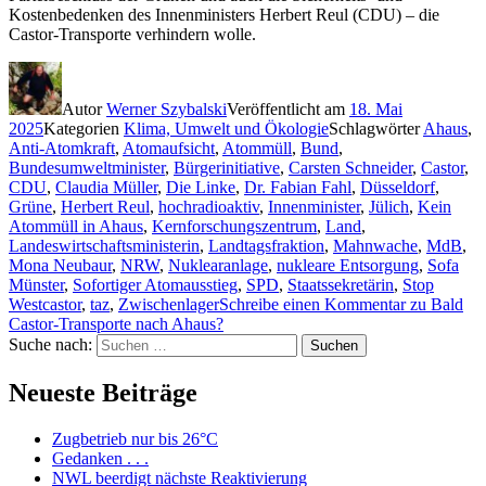
Kostenbedenken des Innenministers Herbert Reul (CDU) – die
Castor-Transporte verhindern wolle.
Autor
Werner Szybalski
Veröffentlicht am
18. Mai
2025
Kategorien
Klima, Umwelt und Ökologie
Schlagwörter
Ahaus
,
Anti-Atomkraft
,
Atomaufsicht
,
Atommüll
,
Bund
,
Bundesumweltminister
,
Bürgerinitiative
,
Carsten Schneider
,
Castor
,
CDU
,
Claudia Müller
,
Die Linke
,
Dr. Fabian Fahl
,
Düsseldorf
,
Grüne
,
Herbert Reul
,
hochradioaktiv
,
Innenminister
,
Jülich
,
Kein
Atommüll in Ahaus
,
Kernforschungszentrum
,
Land
,
Landeswirtschaftsministerin
,
Landtagsfraktion
,
Mahnwache
,
MdB
,
Mona Neubaur
,
NRW
,
Nuklearanlage
,
nukleare Entsorgung
,
Sofa
Münster
,
Sofortiger Atomausstieg
,
SPD
,
Staatssekretärin
,
Stop
Westcastor
,
taz
,
Zwischenlager
Schreibe einen Kommentar
zu Bald
Castor-Transporte nach Ahaus?
Suche nach:
Suchen
Neueste Beiträge
Zugbetrieb nur bis 26°C
Gedanken . . .
NWL beerdigt nächste Reaktivierung