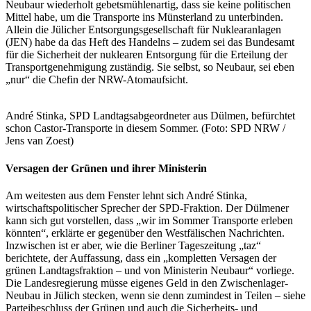
Neubaur wiederholt gebetsmühlenartig, dass sie keine politischen
Mittel habe, um die Transporte ins Münsterland zu unterbinden.
Allein die Jülicher Entsorgungsgesellschaft für Nuklearanlagen
(JEN) habe da das Heft des Handelns – zudem sei das Bundesamt
für die Sicherheit der nuklearen Entsorgung für die Erteilung der
Transportgenehmigung zuständig. Sie selbst, so Neubaur, sei eben
„nur“ die Chefin der NRW-Atomaufsicht.
André Stinka, SPD Landtagsabgeordneter aus Dülmen, befürchtet
schon Castor-Transporte in diesem Sommer. (Foto: SPD NRW /
Jens van Zoest)
Versagen der Grünen und ihrer Ministerin
Am weitesten aus dem Fenster lehnt sich André Stinka,
wirtschaftspolitischer Sprecher der SPD-Fraktion. Der Dülmener
kann sich gut vorstellen, dass „wir im Sommer Transporte erleben
könnten“, erklärte er gegenüber den Westfälischen Nachrichten.
Inzwischen ist er aber, wie die Berliner Tageszeitung „taz“
berichtete, der Auffassung, dass ein „kompletten Versagen der
grünen Landtagsfraktion – und von Ministerin Neubaur“ vorliege.
Die Landesregierung müsse eigenes Geld in den Zwischenlager-
Neubau in Jülich stecken, wenn sie denn zumindest in Teilen – siehe
Parteibeschluss der Grünen und auch die Sicherheits- und