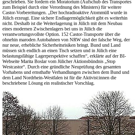
geschrieben. Sie fordern ein Moratorium (Aufschub des Transportes
zum Beispiel durch eine Verordnung des Ministers) für weitere
Castor-Vorbereitungen. „Der hochradioaktive Atommüll wurde in
Jülich erzeugt. Eine sichere Endlagermöglichkeit gibt es weiterhin
nicht. Deshalb ist die Weiterlagerung in Jülich mit dem Neubau
eines modernen Zwischenlagers bei uns in Jülich die
verantwortungsvollste Option. 152 Castor-Transporte über die
ohnehin maroden Autobahnen von NRW sind der falsche Weg, der
nur neue, erhebliche Sicherheitsrisiken bringt. Bund und Land
müssen sich endlich an einen Tisch setzen und in Jülich eine
belastungsfähige Lagerperspektive schaffen“, erklärte auf der BI-
Webseite Marita Boslar vom Jülicher Aktionsbündnis „Stop
Westcastor“. Durch eine gründliche Neuprüfung des gesamten
Vorhabens und ernsthafte Verhandlungen zwischen dem Bund und
dem Land Nordrhein-Westfalen ist für die Aktivist:innen die
beschriebene Lösung ein realistischer Vorschlag.