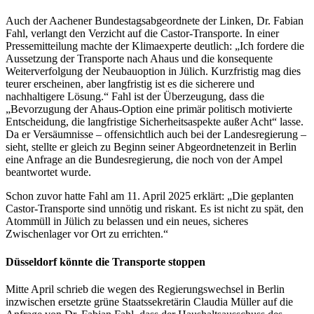
Auch der Aachener Bundestagsabgeordnete der Linken, Dr. Fabian
Fahl, verlangt den Verzicht auf die Castor-Transporte. In einer
Pressemitteilung machte der Klimaexperte deutlich: „Ich fordere die
Aussetzung der Transporte nach Ahaus und die konsequente
Weiterverfolgung der Neubauoption in Jülich. Kurzfristig mag dies
teurer erscheinen, aber langfristig ist es die sicherere und
nachhaltigere Lösung.“ Fahl ist der Überzeugung, dass die
„Bevorzugung der Ahaus-Option eine primär politisch motivierte
Entscheidung, die langfristige Sicherheitsaspekte außer Acht“ lasse.
Da er Versäumnisse – offensichtlich auch bei der Landesregierung –
sieht, stellte er gleich zu Beginn seiner Abgeordnetenzeit in Berlin
eine Anfrage an die Bundesregierung, die noch von der Ampel
beantwortet wurde.
Schon zuvor hatte Fahl am 11. April 2025 erklärt: „Die geplanten
Castor-Transporte sind unnötig und riskant. Es ist nicht zu spät, den
Atommüll in Jülich zu belassen und ein neues, sicheres
Zwischenlager vor Ort zu errichten.“
Düsseldorf könnte die Transporte stoppen
Mitte April schrieb die wegen des Regierungswechsel in Berlin
inzwischen ersetzte grüne Staatssekretärin Claudia Müller auf die