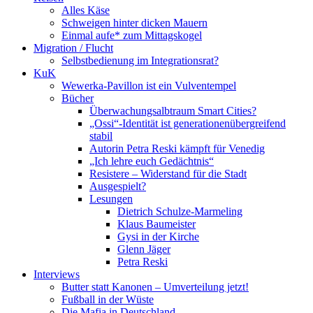
Alles Käse
Schweigen hinter dicken Mauern
Einmal aufe* zum Mittagskogel
Migration / Flucht
Selbstbedienung im Integrationsrat?
KuK
Wewerka-Pavillon ist ein Vulventempel
Bücher
Überwachungsalbtraum Smart Cities?
„Ossi“-Identität ist generationenübergreifend
stabil
Autorin Petra Reski kämpft für Venedig
„Ich lehre euch Gedächtnis“
Resistere – Widerstand für die Stadt
Ausgespielt?
Lesungen
Dietrich Schulze-Marmeling
Klaus Baumeister
Gysi in der Kirche
Glenn Jäger
Petra Reski
Interviews
Butter statt Kanonen – Umverteilung jetzt!
Fußball in der Wüste
Die Mafia in Deutschland