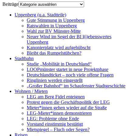
Beiträge
Uppenberg (u.a. Stadtteile)
Gute Stimmung in Uppenberg
Ratswahlen in Uppenberg
Wahl zur BV Münster-Mitte
Neuer Wind im Segel der BI l(i)ebenswertes
Uppenberg
Kanonierplatz wird aufgehübscht
Bleibt das Rumpelstübchen?
Stadtbahn
Studie „Mobilität in Deutschland“
LOOPmünster startet in neue Projektphase
Deutschlandticket – noch viele offene Fragen
Ringlinien werden eingestellt
„Großer Bahnhof“ im Schaufenster Stadtgeschichte
Wohnen / Mieten
LEG am Berg Fidel enteignen
Protest gegen die Geschäftspolitik der LEG
Mieter*innen gehen wieder auf die Straße
LEG-Mieter*innen demonstrieren
LEG: Probleme ohne Ende
Vorstand einstimmig bestätigt
Mietspiegel – Fluch oder Segen?
Reisen