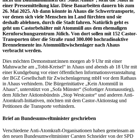
einer Pressemitteilung klar. Diese Bauarbeiten dauern bis zum
26. Mai 2025. Ab dann könnte in Ahaus die Schwertransporte,
vor denen sich viele Menschen im Land fürchten und sie
deshalb ablehnen, durch die Stadt fahren. Natürlich geht es
geht um Castorbehälter mit Atommüll aus dem ehemaligen
Kernforschungszentrum Jülich. Von dort sollen mit 152 Castor-
Transporten über die Straße rund 300.000 hochradioaktive
Brennelemente ins Atommüllzwischenlager nach Ahaus
verbracht werden.
Dies möchten Demonstrant:innen morgen ab 9 Uhr mit einer
Mahnwache am „Tobit-Kreisel“ in Ahaus und abends ab 18 Uhr mit
einer Kundgebung vor einer öffentlichen Informationsveranstaltung
der BGZ Gesellschaft für Zwischenlagerung mbH vor dem Rathaus
in Ahaus verhindern. Die Bürgerinitiative „Kein Atommüll in
Ahaus“, unterstützt von „Sofa Münster“ (Sofortiger Atomausstieg),
dem Jülicher Aktionsbündnis „Stop Westcastor“ und anderen Anti-
Atomkraft-Initiativen, möchten mit dem Castor-Aktionstag und
Petitionen die Transporte verhindern.
Brief an Bundesumweltminister geschrieben
Verschiedene Anti-Atomkraft-Organisationen haben gemeinsam an
den neuen Bundesumweltminister Carsten Schneider von der SPD