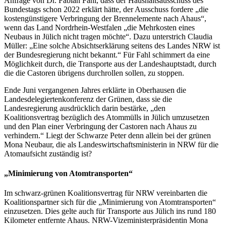
Anfrage von Dr. Fabian Fahl, dass der Haushaltsausschuss des
Bundestags schon 2022 erklärt hätte, der Ausschuss fordere „die
kostengünstigere Verbringung der Brennelemente nach Ahaus“,
wenn das Land Nordrhein-Westfalen „die Mehrkosten eines
Neubaus in Jülich nicht tragen möchte“. Dazu unterstrich Claudia
Müller: „Eine solche Absichtserklärung seitens des Landes NRW ist
der Bundesregierung nicht bekannt.“ Für Fahl schimmert da eine
Möglichkeit durch, die Transporte aus der Landeshauptstadt, durch
die die Castoren übrigens durchrollen sollen, zu stoppen.
Ende Juni vergangenen Jahres erklärte in Oberhausen die
Landesdelegiertenkonferenz der Grünen, dass sie die
Landesregierung ausdrücklich darin bestärke, „den
Koalitionsvertrag bezüglich des Atommülls in Jülich umzusetzen
und den Plan einer Verbringung der Castoren nach Ahaus zu
verhindern.“ Liegt der Schwarze Peter denn allein bei der grünen
Mona Neubaur, die als Landeswirtschaftsministerin in NRW für die
Atomaufsicht zuständig ist?
„Minimierung von Atomtransporten“
Im schwarz-grünen Koalitionsvertrag für NRW vereinbarten die
Koalitionspartner sich für die „Minimierung von Atomtransporten“
einzusetzen. Dies gelte auch für Transporte aus Jülich ins rund 180
Kilometer entfernte Ahaus. NRW-Vizeministerpräsidentin Mona