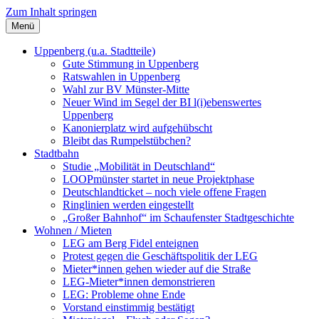
Zum Inhalt springen
Menü
Szybalski.de
Infos über und von Werner Szybalski (Münster)
Uppenberg (u.a. Stadtteile)
Gute Stimmung in Uppenberg
Ratswahlen in Uppenberg
Wahl zur BV Münster-Mitte
Neuer Wind im Segel der BI l(i)ebenswertes
Uppenberg
Kanonierplatz wird aufgehübscht
Bleibt das Rumpelstübchen?
Stadtbahn
Studie „Mobilität in Deutschland“
LOOPmünster startet in neue Projektphase
Deutschlandticket – noch viele offene Fragen
Ringlinien werden eingestellt
„Großer Bahnhof“ im Schaufenster Stadtgeschichte
Wohnen / Mieten
LEG am Berg Fidel enteignen
Protest gegen die Geschäftspolitik der LEG
Mieter*innen gehen wieder auf die Straße
LEG-Mieter*innen demonstrieren
LEG: Probleme ohne Ende
Vorstand einstimmig bestätigt