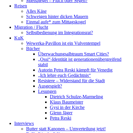
Mietspiegel – Fluch oder Segen?
Reisen
Alles Käse
Schweigen hinter dicken Mauern
Einmal aufe* zum Mittagskogel
Migration / Flucht
Selbstbedienung im Integrationsrat?
KuK
Wewerka-Pavillon ist ein Vulventempel
Bücher
Überwachungsalbtraum Smart Cities?
„Ossi“-Identität ist generationenübergreifend
stabil
Autorin Petra Reski kämpft für Venedig
„Ich lehre euch Gedächtnis“
Resistere – Widerstand für die Stadt
Ausgespielt?
Lesungen
Dietrich Schulze-Marmeling
Klaus Baumeister
Gysi in der Kirche
Glenn Jäger
Petra Reski
Interviews
Butter statt Kanonen – Umverteilung jetzt!