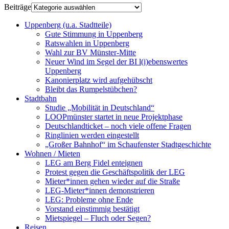
Beiträge
Uppenberg (u.a. Stadtteile)
Gute Stimmung in Uppenberg
Ratswahlen in Uppenberg
Wahl zur BV Münster-Mitte
Neuer Wind im Segel der BI l(i)ebenswertes
Uppenberg
Kanonierplatz wird aufgehübscht
Bleibt das Rumpelstübchen?
Stadtbahn
Studie „Mobilität in Deutschland“
LOOPmünster startet in neue Projektphase
Deutschlandticket – noch viele offene Fragen
Ringlinien werden eingestellt
„Großer Bahnhof“ im Schaufenster Stadtgeschichte
Wohnen / Mieten
LEG am Berg Fidel enteignen
Protest gegen die Geschäftspolitik der LEG
Mieter*innen gehen wieder auf die Straße
LEG-Mieter*innen demonstrieren
LEG: Probleme ohne Ende
Vorstand einstimmig bestätigt
Mietspiegel – Fluch oder Segen?
Reisen