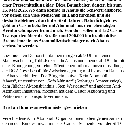
einer Pressemitteilung klar. Diese Bauarbeiten dauern bis zum
26. Mai 2025. Ab dann könnte in Ahaus die Schwertransporte,
vor denen sich viele Menschen im Land fürchten und sie
deshalb ablehnen, durch die Stadt fahren. Natürlich geht es
geht um Castorbehälter mit Atommüll aus dem ehemaligen
Kernforschungszentrum Jülich. Von dort sollen mit 152 Castor-
Transporten über die Straße rund 300.000 hochradioaktive
Brennelemente ins Atommüllzwischenlager nach Ahaus
verbracht werden.
Dies möchten Demonstrant:innen morgen ab 9 Uhr mit einer
Mahnwache am „Tobit-Kreisel“ in Ahaus und abends ab 18 Uhr mit
einer Kundgebung vor einer öffentlichen Informationsveranstaltung
der BGZ Gesellschaft für Zwischenlagerung mbH vor dem Rathaus
in Ahaus verhindern. Die Bürgerinitiative „Kein Atommüll in
Ahaus“, unterstützt von „Sofa Münster“ (Sofortiger Atomausstieg),
dem Jülicher Aktionsbündnis „Stop Westcastor“ und anderen Anti-
Atomkraft-Initiativen, möchten mit dem Castor-Aktionstag und
Petitionen die Transporte verhindern.
Brief an Bundesumweltminister geschrieben
Verschiedene Anti-Atomkraft-Organisationen haben gemeinsam an
den neuen Bundesumweltminister Carsten Schneider von der SPD