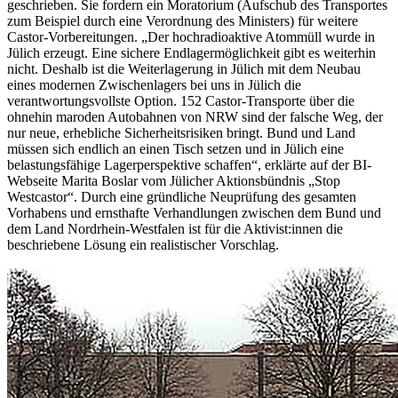
geschrieben. Sie fordern ein Moratorium (Aufschub des Transportes
zum Beispiel durch eine Verordnung des Ministers) für weitere
Castor-Vorbereitungen. „Der hochradioaktive Atommüll wurde in
Jülich erzeugt. Eine sichere Endlagermöglichkeit gibt es weiterhin
nicht. Deshalb ist die Weiterlagerung in Jülich mit dem Neubau
eines modernen Zwischenlagers bei uns in Jülich die
verantwortungsvollste Option. 152 Castor-Transporte über die
ohnehin maroden Autobahnen von NRW sind der falsche Weg, der
nur neue, erhebliche Sicherheitsrisiken bringt. Bund und Land
müssen sich endlich an einen Tisch setzen und in Jülich eine
belastungsfähige Lagerperspektive schaffen“, erklärte auf der BI-
Webseite Marita Boslar vom Jülicher Aktionsbündnis „Stop
Westcastor“. Durch eine gründliche Neuprüfung des gesamten
Vorhabens und ernsthafte Verhandlungen zwischen dem Bund und
dem Land Nordrhein-Westfalen ist für die Aktivist:innen die
beschriebene Lösung ein realistischer Vorschlag.