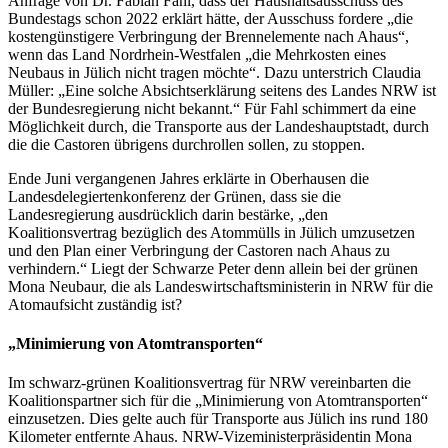
Anfrage von Dr. Fabian Fahl, dass der Haushaltsausschuss des
Bundestags schon 2022 erklärt hätte, der Ausschuss fordere „die
kostengünstigere Verbringung der Brennelemente nach Ahaus“,
wenn das Land Nordrhein-Westfalen „die Mehrkosten eines
Neubaus in Jülich nicht tragen möchte“. Dazu unterstrich Claudia
Müller: „Eine solche Absichtserklärung seitens des Landes NRW ist
der Bundesregierung nicht bekannt.“ Für Fahl schimmert da eine
Möglichkeit durch, die Transporte aus der Landeshauptstadt, durch
die die Castoren übrigens durchrollen sollen, zu stoppen.
Ende Juni vergangenen Jahres erklärte in Oberhausen die
Landesdelegiertenkonferenz der Grünen, dass sie die
Landesregierung ausdrücklich darin bestärke, „den
Koalitionsvertrag bezüglich des Atommülls in Jülich umzusetzen
und den Plan einer Verbringung der Castoren nach Ahaus zu
verhindern.“ Liegt der Schwarze Peter denn allein bei der grünen
Mona Neubaur, die als Landeswirtschaftsministerin in NRW für die
Atomaufsicht zuständig ist?
„Minimierung von Atomtransporten“
Im schwarz-grünen Koalitionsvertrag für NRW vereinbarten die
Koalitionspartner sich für die „Minimierung von Atomtransporten“
einzusetzen. Dies gelte auch für Transporte aus Jülich ins rund 180
Kilometer entfernte Ahaus. NRW-Vizeministerpräsidentin Mona