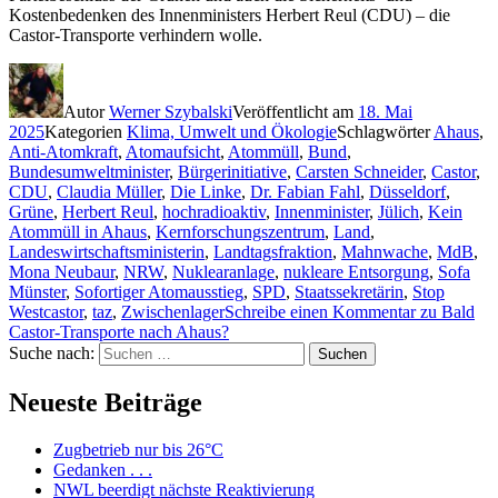
Kostenbedenken des Innenministers Herbert Reul (CDU) – die
Castor-Transporte verhindern wolle.
Autor
Werner Szybalski
Veröffentlicht am
18. Mai
2025
Kategorien
Klima, Umwelt und Ökologie
Schlagwörter
Ahaus
,
Anti-Atomkraft
,
Atomaufsicht
,
Atommüll
,
Bund
,
Bundesumweltminister
,
Bürgerinitiative
,
Carsten Schneider
,
Castor
,
CDU
,
Claudia Müller
,
Die Linke
,
Dr. Fabian Fahl
,
Düsseldorf
,
Grüne
,
Herbert Reul
,
hochradioaktiv
,
Innenminister
,
Jülich
,
Kein
Atommüll in Ahaus
,
Kernforschungszentrum
,
Land
,
Landeswirtschaftsministerin
,
Landtagsfraktion
,
Mahnwache
,
MdB
,
Mona Neubaur
,
NRW
,
Nuklearanlage
,
nukleare Entsorgung
,
Sofa
Münster
,
Sofortiger Atomausstieg
,
SPD
,
Staatssekretärin
,
Stop
Westcastor
,
taz
,
Zwischenlager
Schreibe einen Kommentar
zu Bald
Castor-Transporte nach Ahaus?
Suche nach:
Suchen
Neueste Beiträge
Zugbetrieb nur bis 26°C
Gedanken . . .
NWL beerdigt nächste Reaktivierung