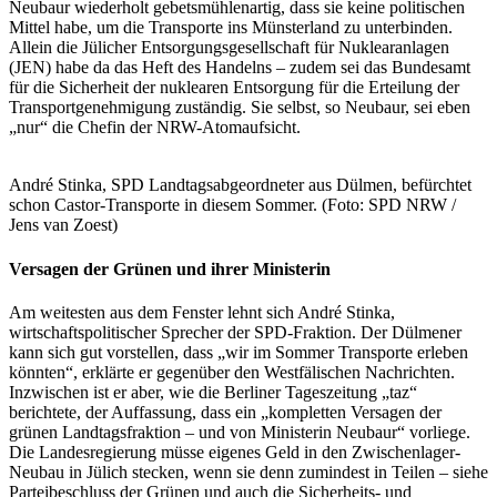
Neubaur wiederholt gebetsmühlenartig, dass sie keine politischen
Mittel habe, um die Transporte ins Münsterland zu unterbinden.
Allein die Jülicher Entsorgungsgesellschaft für Nuklearanlagen
(JEN) habe da das Heft des Handelns – zudem sei das Bundesamt
für die Sicherheit der nuklearen Entsorgung für die Erteilung der
Transportgenehmigung zuständig. Sie selbst, so Neubaur, sei eben
„nur“ die Chefin der NRW-Atomaufsicht.
André Stinka, SPD Landtagsabgeordneter aus Dülmen, befürchtet
schon Castor-Transporte in diesem Sommer. (Foto: SPD NRW /
Jens van Zoest)
Versagen der Grünen und ihrer Ministerin
Am weitesten aus dem Fenster lehnt sich André Stinka,
wirtschaftspolitischer Sprecher der SPD-Fraktion. Der Dülmener
kann sich gut vorstellen, dass „wir im Sommer Transporte erleben
könnten“, erklärte er gegenüber den Westfälischen Nachrichten.
Inzwischen ist er aber, wie die Berliner Tageszeitung „taz“
berichtete, der Auffassung, dass ein „kompletten Versagen der
grünen Landtagsfraktion – und von Ministerin Neubaur“ vorliege.
Die Landesregierung müsse eigenes Geld in den Zwischenlager-
Neubau in Jülich stecken, wenn sie denn zumindest in Teilen – siehe
Parteibeschluss der Grünen und auch die Sicherheits- und