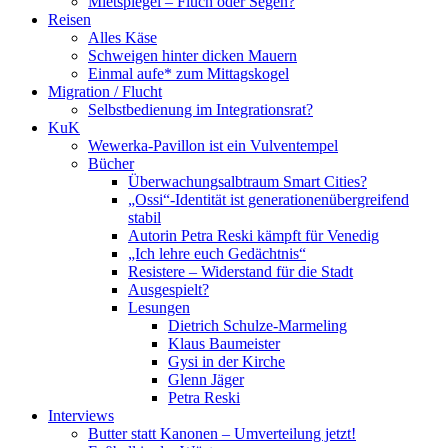
Mietspiegel – Fluch oder Segen?
Reisen
Alles Käse
Schweigen hinter dicken Mauern
Einmal aufe* zum Mittagskogel
Migration / Flucht
Selbstbedienung im Integrationsrat?
KuK
Wewerka-Pavillon ist ein Vulventempel
Bücher
Überwachungsalbtraum Smart Cities?
„Ossi“-Identität ist generationenübergreifend
stabil
Autorin Petra Reski kämpft für Venedig
„Ich lehre euch Gedächtnis“
Resistere – Widerstand für die Stadt
Ausgespielt?
Lesungen
Dietrich Schulze-Marmeling
Klaus Baumeister
Gysi in der Kirche
Glenn Jäger
Petra Reski
Interviews
Butter statt Kanonen – Umverteilung jetzt!