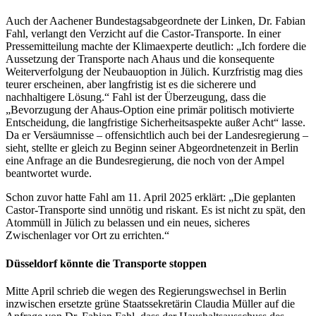
Auch der Aachener Bundestagsabgeordnete der Linken, Dr. Fabian
Fahl, verlangt den Verzicht auf die Castor-Transporte. In einer
Pressemitteilung machte der Klimaexperte deutlich: „Ich fordere die
Aussetzung der Transporte nach Ahaus und die konsequente
Weiterverfolgung der Neubauoption in Jülich. Kurzfristig mag dies
teurer erscheinen, aber langfristig ist es die sicherere und
nachhaltigere Lösung.“ Fahl ist der Überzeugung, dass die
„Bevorzugung der Ahaus-Option eine primär politisch motivierte
Entscheidung, die langfristige Sicherheitsaspekte außer Acht“ lasse.
Da er Versäumnisse – offensichtlich auch bei der Landesregierung –
sieht, stellte er gleich zu Beginn seiner Abgeordnetenzeit in Berlin
eine Anfrage an die Bundesregierung, die noch von der Ampel
beantwortet wurde.
Schon zuvor hatte Fahl am 11. April 2025 erklärt: „Die geplanten
Castor-Transporte sind unnötig und riskant. Es ist nicht zu spät, den
Atommüll in Jülich zu belassen und ein neues, sicheres
Zwischenlager vor Ort zu errichten.“
Düsseldorf könnte die Transporte stoppen
Mitte April schrieb die wegen des Regierungswechsel in Berlin
inzwischen ersetzte grüne Staatssekretärin Claudia Müller auf die