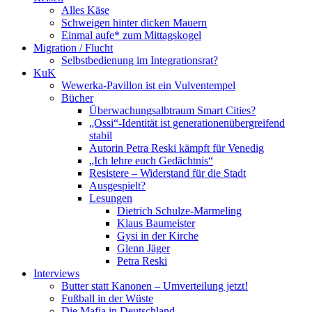
Alles Käse
Schweigen hinter dicken Mauern
Einmal aufe* zum Mittagskogel
Migration / Flucht
Selbstbedienung im Integrationsrat?
KuK
Wewerka-Pavillon ist ein Vulventempel
Bücher
Überwachungsalbtraum Smart Cities?
„Ossi“-Identität ist generationenübergreifend
stabil
Autorin Petra Reski kämpft für Venedig
„Ich lehre euch Gedächtnis“
Resistere – Widerstand für die Stadt
Ausgespielt?
Lesungen
Dietrich Schulze-Marmeling
Klaus Baumeister
Gysi in der Kirche
Glenn Jäger
Petra Reski
Interviews
Butter statt Kanonen – Umverteilung jetzt!
Fußball in der Wüste
Die Mafia in Deutschland