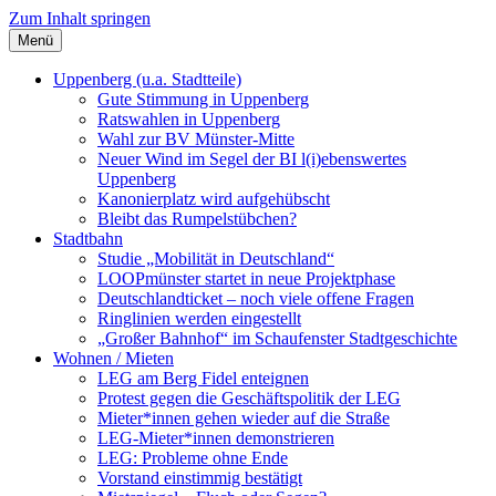
Zum Inhalt springen
Menü
Szybalski.de
Infos über und von Werner Szybalski (Münster)
Uppenberg (u.a. Stadtteile)
Gute Stimmung in Uppenberg
Ratswahlen in Uppenberg
Wahl zur BV Münster-Mitte
Neuer Wind im Segel der BI l(i)ebenswertes
Uppenberg
Kanonierplatz wird aufgehübscht
Bleibt das Rumpelstübchen?
Stadtbahn
Studie „Mobilität in Deutschland“
LOOPmünster startet in neue Projektphase
Deutschlandticket – noch viele offene Fragen
Ringlinien werden eingestellt
„Großer Bahnhof“ im Schaufenster Stadtgeschichte
Wohnen / Mieten
LEG am Berg Fidel enteignen
Protest gegen die Geschäftspolitik der LEG
Mieter*innen gehen wieder auf die Straße
LEG-Mieter*innen demonstrieren
LEG: Probleme ohne Ende
Vorstand einstimmig bestätigt