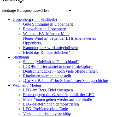
Beiträge
Uppenberg (u.a. Stadtteile)
Gute Stimmung in Uppenberg
Ratswahlen in Uppenberg
Wahl zur BV Münster-Mitte
Neuer Wind im Segel der BI l(i)ebenswertes
Uppenberg
Kanonierplatz wird aufgehübscht
Bleibt das Rumpelstübchen?
Stadtbahn
Studie „Mobilität in Deutschland“
LOOPmünster startet in neue Projektphase
Deutschlandticket – noch viele offene Fragen
Ringlinien werden eingestellt
„Großer Bahnhof“ im Schaufenster Stadtgeschichte
Wohnen / Mieten
LEG am Berg Fidel enteignen
Protest gegen die Geschäftspolitik der LEG
Mieter*innen gehen wieder auf die Straße
LEG-Mieter*innen demonstrieren
LEG: Probleme ohne Ende
Vorstand einstimmig bestätigt