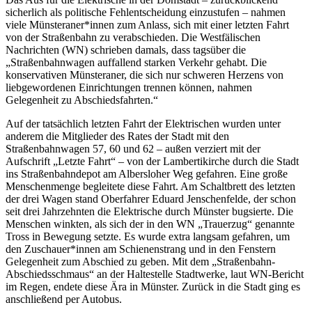
sicherlich als politische Fehlentscheidung einzustufen – nahmen
viele Münsteraner*innen zum Anlass, sich mit einer letzten Fahrt
von der Straßenbahn zu verabschieden. Die Westfälischen
Nachrichten (WN) schrieben damals, dass tagsüber die
„Straßenbahnwagen auffallend starken Verkehr gehabt. Die
konservativen Münsteraner, die sich nur schweren Herzens von
liebgewordenen Einrichtungen trennen können, nahmen
Gelegenheit zu Abschiedsfahrten.“
Auf der tatsächlich letzten Fahrt der Elektrischen wurden unter
anderem die Mitglieder des Rates der Stadt mit den
Straßenbahnwagen 57, 60 und 62 – außen verziert mit der
Aufschrift „Letzte Fahrt“ – von der Lambertikirche durch die Stadt
ins Straßenbahndepot am Albersloher Weg gefahren. Eine große
Menschenmenge begleitete diese Fahrt. Am Schaltbrett des letzten
der drei Wagen stand Oberfahrer Eduard Jenschenfelde, der schon
seit drei Jahrzehnten die Elektrische durch Münster bugsierte. Die
Menschen winkten, als sich der in den WN „Trauerzug“ genannte
Tross in Bewegung setzte. Es wurde extra langsam gefahren, um
den Zuschauer*innen am Schienenstrang und in den Fenstern
Gelegenheit zum Abschied zu geben. Mit dem „Straßenbahn-
Abschiedsschmaus“ an der Haltestelle Stadtwerke, laut WN-Bericht
im Regen, endete diese Ära in Münster. Zurück in die Stadt ging es
anschließend per Autobus.