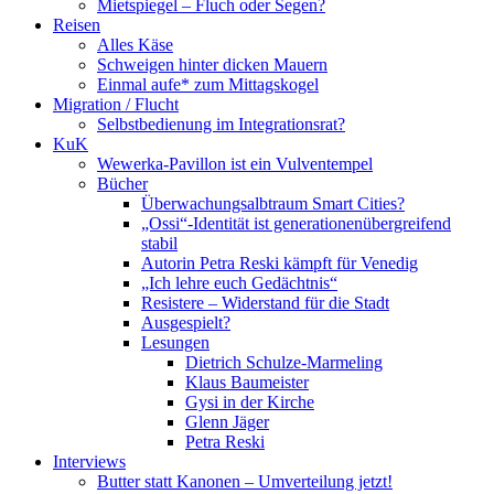
Mietspiegel – Fluch oder Segen?
Reisen
Alles Käse
Schweigen hinter dicken Mauern
Einmal aufe* zum Mittagskogel
Migration / Flucht
Selbstbedienung im Integrationsrat?
KuK
Wewerka-Pavillon ist ein Vulventempel
Bücher
Überwachungsalbtraum Smart Cities?
„Ossi“-Identität ist generationenübergreifend
stabil
Autorin Petra Reski kämpft für Venedig
„Ich lehre euch Gedächtnis“
Resistere – Widerstand für die Stadt
Ausgespielt?
Lesungen
Dietrich Schulze-Marmeling
Klaus Baumeister
Gysi in der Kirche
Glenn Jäger
Petra Reski
Interviews
Butter statt Kanonen – Umverteilung jetzt!