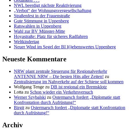
Gedanken . . .
NWL beerdigt nächste Reaktivierung
„Verbot“ der Wohnungsvergesellschaftung
Straßenfest in der Frauenstraße
Gute Stimmung in Uppenberg
Ratswahlen in Uppenberg
Wahl zur BV Münster-Mitte
Hoyastraße: Platz für sicheres Radfahren
Weltkindertag
Neuer Wind im Segel der BI l(i)ebenswertes Uppenberg
Neueste Kommentare
NRW plant zentrale Steuerung für Regionalverkehr
ANTENNE NRW – Die besten Hits aller Zeiten!
zu
Zentralisierung im Nahverkehr auf der Schiene soll kommen
Wolfgang Tenge
zu
DB ist regional ein Bremsklotz
Lotta
zu
Schon wieder ein Verkehrsversuch
Werner Szybalski
zu
Ostermarsch fordert „Diplomatie statt
Konfrontation durch Aufrüstung!“
Birgit
zu
Ostermarsch fordert „Diplomatie statt Konfrontation
durch Aufrüstung!“
Archiv