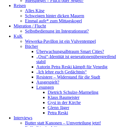
Mietspiegel – Fluch oder Segen?
Reisen
Alles Käse
Schweigen hinter dicken Mauern
Einmal aufe* zum Mittagskogel
Migration / Flucht
Selbstbedienung im Integrationsrat?
KuK
Wewerka-Pavillon ist ein Vulventempel
Bücher
Überwachungsalbtraum Smart Cities?
„Ossi“-Identität ist generationenübergreifend
stabil
Autorin Petra Reski kämpft für Venedig
„Ich lehre euch Gedächtnis“
Resistere – Widerstand für die Stadt
Ausgespielt?
Lesungen
Dietrich Schulze-Marmeling
Klaus Baumeister
Gysi in der Kirche
Glenn Jäger
Petra Reski
Interviews
Butter statt Kanonen – Umverteilung jetzt!