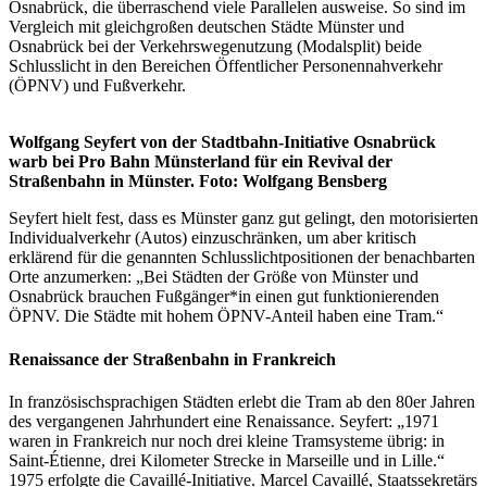
Osnabrück, die überraschend viele Parallelen ausweise. So sind im
Vergleich mit gleichgroßen deutschen Städte Münster und
Osnabrück bei der Verkehrswegenutzung (Modalsplit) beide
Schlusslicht in den Bereichen Öffentlicher Personennahverkehr
(ÖPNV) und Fußverkehr.
Wolfgang Seyfert von der Stadtbahn-Initiative Osnabrück
warb bei Pro Bahn Münsterland für ein Revival der
Straßenbahn in Münster. Foto: Wolfgang Bensberg
Seyfert hielt fest, dass es Münster ganz gut gelingt, den motorisierten
Individualverkehr (Autos) einzuschränken, um aber kritisch
erklärend für die genannten Schlusslichtpositionen der benachbarten
Orte anzumerken: „Bei Städten der Größe von Münster und
Osnabrück brauchen Fußgänger*in einen gut funktionierenden
ÖPNV. Die Städte mit hohem ÖPNV-Anteil haben eine Tram.“
Renaissance der Straßenbahn in Frankreich
In französischsprachigen Städten erlebt die Tram ab den 80er Jahren
des vergangenen Jahrhundert eine Renaissance. Seyfert: „1971
waren in Frankreich nur noch drei kleine Tramsysteme übrig: in
Saint-Étienne, drei Kilometer Strecke in Marseille und in Lille.“
1975 erfolgte die Cavaillé-Initiative. Marcel Cavaillé, Staatssekretärs