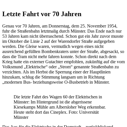
Letzte Fahrt vor 70 Jahren
Genau vor 70 Jahren, am Donnerstag, dem 25. November 1954,
fuhr die Straßenbahn letztmalig durch Münster. Das Ende nach nur
53 Jahren kam nicht überraschend. Schon gut ein Jahr zuvor musste
im Oktober die Linie 2 auf der Warendorfer Straße aufgegeben
werden. Die Gleise waren, vermutlich wegen eines nicht
ausreichend gefüllten Bombenkraters unter der Straße, abgesackt, so
dass die Tram nicht mehr fahren konnte. Schon direkt nach dem
Krieg hatte ein externer Gutachter empfohlen, zukünftig auf die vom
Volksmund „Elektrische“ oder „Strom“ genannte Straßenbahn zu
verzichten. Als im Herbst die Sperrung einer der Hauptlinien
hinzukam, schlug die Stimmung langsam um in Richtung
„modernen Bus- beziehungsweise O-Busbetrieb in Münster.
Die letzte Fahrt des Wagen 60 der Elektrischen in
Münster: Im Hintergrund ist die abgerissene
Kiesekamps Mühle am Albersloher Weg erkennbar.
Heute steht dort das Cineplex. Foto: Universität
Münster
Das Aus für die Elektrische in der Domstadt – zurückblickend