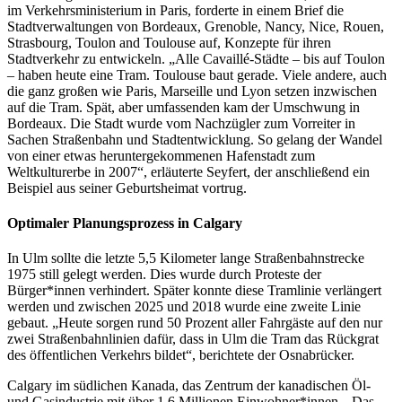
im Verkehrsministerium in Paris, forderte in einem Brief die
Stadtverwaltungen von Bordeaux, Grenoble, Nancy, Nice, Rouen,
Strasbourg, Toulon and Toulouse auf, Konzepte für ihren
Stadtverkehr zu entwickeln. „Alle Cavaillé-Städte – bis auf Toulon
– haben heute eine Tram. Toulouse baut gerade. Viele andere, auch
die ganz großen wie Paris, Marseille und Lyon setzen inzwischen
auf die Tram. Spät, aber umfassenden kam der Umschwung in
Bordeaux. Die Stadt wurde vom Nachzügler zum Vorreiter in
Sachen Straßenbahn und Stadtentwicklung. So gelang der Wandel
von einer etwas heruntergekommenen Hafenstadt zum
Weltkulturerbe in 2007“, erläuterte Seyfert, der anschließend ein
Beispiel aus seiner Geburtsheimat vortrug.
Optimaler Planungsprozess in Calgary
In Ulm sollte die letzte 5,5 Kilometer lange Straßenbahnstrecke
1975 still gelegt werden. Dies wurde durch Proteste der
Bürger*innen verhindert. Später konnte diese Tramlinie verlängert
werden und zwischen 2025 und 2018 wurde eine zweite Linie
gebaut. „Heute sorgen rund 50 Prozent aller Fahrgäste auf den nur
zwei Straßenbahnlinien dafür, dass in Ulm die Tram das Rückgrat
des öffentlichen Verkehrs bildet“, berichtete der Osnabrücker.
Calgary im südlichen Kanada, das Zentrum der kanadischen Öl-
und Gasindustrie mit über 1,6 Millionen Einwohner*innen. „Das