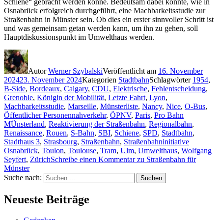
Schiene“ gebracht werden könne. Bedeutsam dabei könnte, wie in
Osnabrück erfolgreich durchgeführt, eine Machbarkeitsstudie zur
Straßenbahn in Münster sein. Ob dies ein erster sinnvoller Schritt ist
und was gemeinsam getan werden kann, um ihn zu gehen, soll
Hauptdiskussionspunkt im Umwelthaus werden.
Autor
Werner Szybalski
Veröffentlicht am
16. November
2024
23. November 2024
Kategorien
Stadtbahn
Schlagwörter
1954
,
B-Side
,
Bordeaux
,
Calgary
,
CDU
,
Elektrische
,
Fehlentscheidung
,
Grenoble
,
Königin der Mobilität
,
Letzte Fahrt
,
Lyon
,
Machbarkeitsstudie
,
Marseille
,
Münsterliste
,
Nancy
,
Nice
,
O-Bus
,
Öffentlicher Personennahverkehr
,
ÖPNV
,
Paris
,
Pro Bahn
MÜnsterland
,
Reaktivierung der Straßenbahn
,
Regionalbahn
,
Renaissance
,
Rouen
,
S-Bahn
,
SBI
,
Schiene
,
SPD
,
Stadtbahn
,
Stadthaus 3
,
Strasbourg
,
Straßenbahn
,
Straßenbahninitiative
Osnabrück
,
Toulon
,
Toulouse
,
Tram
,
Ulm
,
Umwelthaus
,
Wolfgang
Seyfert
,
Zürich
Schreibe einen Kommentar
zu Straßenbahn für
Münster
Suche nach:
Suchen
Neueste Beiträge