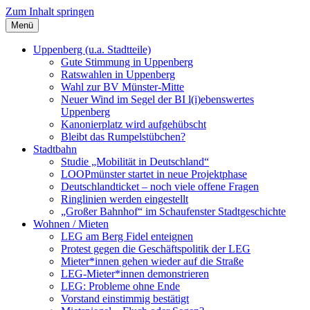
Zum Inhalt springen
Menü
Szybalski.de
Infos über und von Werner Szybalski (Münster)
Uppenberg (u.a. Stadtteile)
Gute Stimmung in Uppenberg
Ratswahlen in Uppenberg
Wahl zur BV Münster-Mitte
Neuer Wind im Segel der BI l(i)ebenswertes
Uppenberg
Kanonierplatz wird aufgehübscht
Bleibt das Rumpelstübchen?
Stadtbahn
Studie „Mobilität in Deutschland“
LOOPmünster startet in neue Projektphase
Deutschlandticket – noch viele offene Fragen
Ringlinien werden eingestellt
„Großer Bahnhof“ im Schaufenster Stadtgeschichte
Wohnen / Mieten
LEG am Berg Fidel enteignen
Protest gegen die Geschäftspolitik der LEG
Mieter*innen gehen wieder auf die Straße
LEG-Mieter*innen demonstrieren
LEG: Probleme ohne Ende
Vorstand einstimmig bestätigt