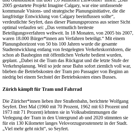
2005 gestartete Projekt Imagine Calgary, war eine umfassende
kommunale Visions- und strategische Planungsinitiative, die die
langfristige Entwicklung von Calgary beeinflussen sollte“,
verdeutlichte Seyfert, dass dieser Planungsprozess aus seiner Sicht
optimal verlaufen sei: „Das vermutlich breiteste
Beteiligungsverfahren weltweit. In 18 Monaten, von 2005 bis 2007,
waren 18.000 Bürger*innen am Verfahren beteiligt.“ Mit einem
Planungshorizont von 50 bis 100 Jahren wurde die gesamte
Stadtentwicklung entlang von festgelegten Verkehrskorridoren, die
schon ab Baubeginn mit öffentlichen Verkehr bedient wurden,
geplant. „Dabei ist die Tram das Rückgrat und die letzte Stufe der
Verkehrsplanung. Weil so jede neue Bahn sofort ziemlich voll war,
blieben die Betriebskosten der Tram pro Passagier von Beginn an
niedrig bei einem Sechstel der Betriebskosten eines Busses.
Zürich kämpft für Tram und Fahrrad
Die Züricher*innen lieben ihre Straßenbahn, berichtete Wolfgang
Seyfert. Drei Mal (1960 mit 70 Prozent, 1962 mit 63 Prozent und
1973 mit 71 Prozent) lehnten sie in Volksabstimmungen die
Verlegung der Tram in den Untergrund ab und 2020 stimmten sie
für ein 130 Kilometer langes Velovorzugsroutennetz in der Stadt.
„Viel mehr geht nicht“, so Seyfert.