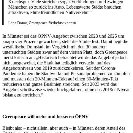
Kriechspur. Viele streichen sogar Verbindungen und zwingen
Menschen so zurück ins Auto. Lebenswerte Städte brauchen
attraktiven, klimafreundlichen Nahverkehr.
“
Lena Donat, Greenpeace-Verkehrsexpertin
In Münster sei das ÖPNV-Angebot zwischen 2023 und 2025 um
knapp vier Prozent gewachsen, stellt die Studie fest. Damit liegt die
westfälische Domstadt im Vergleich mit den 30 anderen
untersuchten Städten zwar auf dem vierten Platz, doch Greenpeace
merkt kritisch an: „Historisch betrachtet wurde das Angebot jedoch
nicht ausgeweitet, die Stadt hat lediglich versucht, auf das
Angebotsniveau von 2019 zurückzukehren. Seit der Corona-
Pandemie haben die Stadtwerke mit Personalproblemen zu kämpfen
und mussten den 20-Minuten-Takt auf einen 30-Minuten-Takt
reduzieren und ganze Buslinien streichen. Seit 2023 wird das
Angebot schrittweise wieder hochgefahren, ohne das 2019er Niveau
bislang zu erreichen.“
Greenpeace will mehr und besseren ÖPNV
Bleibt also
–
nicht allein, aber auch
–
in Münster, deren Anteil des