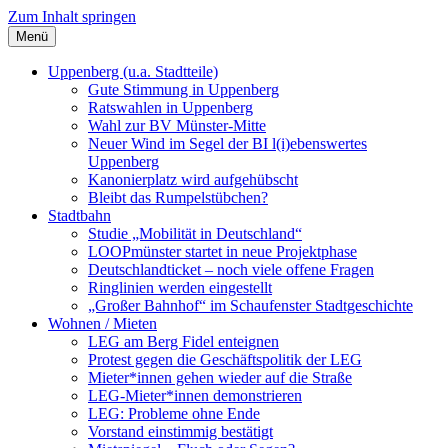
Zum Inhalt springen
Menü
Szybalski.de
Infos über und von Werner Szybalski (Münster)
Uppenberg (u.a. Stadtteile)
Gute Stimmung in Uppenberg
Ratswahlen in Uppenberg
Wahl zur BV Münster-Mitte
Neuer Wind im Segel der BI l(i)ebenswertes
Uppenberg
Kanonierplatz wird aufgehübscht
Bleibt das Rumpelstübchen?
Stadtbahn
Studie „Mobilität in Deutschland“
LOOPmünster startet in neue Projektphase
Deutschlandticket – noch viele offene Fragen
Ringlinien werden eingestellt
„Großer Bahnhof“ im Schaufenster Stadtgeschichte
Wohnen / Mieten
LEG am Berg Fidel enteignen
Protest gegen die Geschäftspolitik der LEG
Mieter*innen gehen wieder auf die Straße
LEG-Mieter*innen demonstrieren
LEG: Probleme ohne Ende
Vorstand einstimmig bestätigt