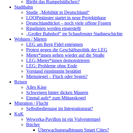
Bleibt das Rumpelstübchen?
Stadtbahn
Studie „Mobilität in Deutschland“
LOOPmünster startet in neue Projektphase
Deutschlandticket – noch viele offene Fragen
Ringlinien werden eingestellt
„Großer Bahnhof“ im Schaufenster Stadtgeschichte
Wohnen / Mieten
LEG am Berg Fidel enteignen
Protest gegen die Geschäftspolitik der LEG
Mieter*innen gehen wieder auf die Straße
LEG-Mieter*innen demonstrieren
LEG: Probleme ohne Ende
Vorstand einstimmig bestätigt
Mietspiegel – Fluch oder Segen?
Reisen
Alles Käse
Schweigen hinter dicken Mauern
Einmal aufe* zum Mittagskogel
Migration / Flucht
Selbstbedienung im Integrationsrat?
KuK
Wewerka-Pavillon ist ein Vulventempel
Bücher
Überwachungsalbtraum Smart Cities?