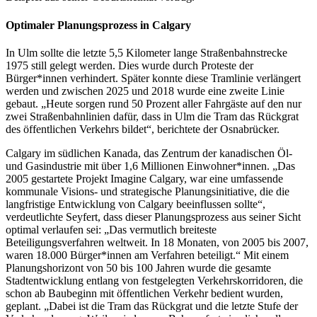
Optimaler Planungsprozess in Calgary
In Ulm sollte die letzte 5,5 Kilometer lange Straßenbahnstrecke
1975 still gelegt werden. Dies wurde durch Proteste der
Bürger*innen verhindert. Später konnte diese Tramlinie verlängert
werden und zwischen 2025 und 2018 wurde eine zweite Linie
gebaut. „Heute sorgen rund 50 Prozent aller Fahrgäste auf den nur
zwei Straßenbahnlinien dafür, dass in Ulm die Tram das Rückgrat
des öffentlichen Verkehrs bildet“, berichtete der Osnabrücker.
Calgary im südlichen Kanada, das Zentrum der kanadischen Öl-
und Gasindustrie mit über 1,6 Millionen Einwohner*innen. „Das
2005 gestartete Projekt Imagine Calgary, war eine umfassende
kommunale Visions- und strategische Planungsinitiative, die die
langfristige Entwicklung von Calgary beeinflussen sollte“,
verdeutlichte Seyfert, dass dieser Planungsprozess aus seiner Sicht
optimal verlaufen sei: „Das vermutlich breiteste
Beteiligungsverfahren weltweit. In 18 Monaten, von 2005 bis 2007,
waren 18.000 Bürger*innen am Verfahren beteiligt.“ Mit einem
Planungshorizont von 50 bis 100 Jahren wurde die gesamte
Stadtentwicklung entlang von festgelegten Verkehrskorridoren, die
schon ab Baubeginn mit öffentlichen Verkehr bedient wurden,
geplant. „Dabei ist die Tram das Rückgrat und die letzte Stufe der