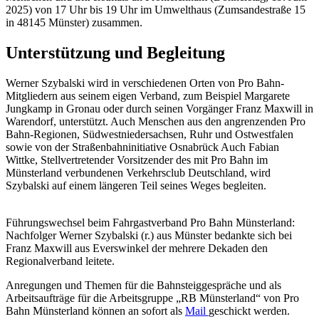
2025) von 17 Uhr bis 19 Uhr im Umwelthaus (Zumsandestraße 15
in 48145 Münster) zusammen.
Unterstützung und Begleitung
Werner Szybalski wird in verschiedenen Orten von Pro Bahn-
Mitgliedern aus seinem eigen Verband, zum Beispiel Margarete
Jungkamp in Gronau oder durch seinen Vorgänger Franz Maxwill in
Warendorf, unterstützt. Auch Menschen aus den angrenzenden Pro
Bahn-Regionen, Südwestniedersachsen, Ruhr und Ostwestfalen
sowie von der Straßenbahninitiative Osnabrück Auch Fabian
Wittke, Stellvertretender Vorsitzender des mit Pro Bahn im
Münsterland verbundenen Verkehrsclub Deutschland, wird
Szybalski auf einem längeren Teil seines Weges begleiten.
Führungswechsel beim Fahrgastverband Pro Bahn Münsterland:
Nachfolger Werner Szybalski (r.) aus Münster bedankte sich bei
Franz Maxwill aus Everswinkel der mehrere Dekaden den
Regionalverband leitete.
Anregungen und Themen für die Bahnsteiggespräche und als
Arbeitsaufträge für die Arbeitsgruppe „RB Münsterland“ von Pro
Bahn Münsterland können an sofort als
Mail
geschickt werden.