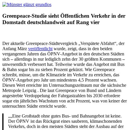
Greenpeace-Studie sieht Öffentlichen Verkehr in der
Domstadt deutschlandweit auf Rang vier
Der aktuelle Greenpeace-Städtevergleich „Verspätete Abfahrt“, der
Anfang März
veröffentlicht
wurde, zeigt, dass in den beiden
vergangenen Jahren das ÖPNV-Angebot in den deutschen Städten
sich
–
allerdings in nur lediglich zehn der 30 größten Kommunen
–
unwesentlich verbessert hat. Teilweise wurde das Angebot mit Bus
& Bahn sogar bis zu sieben Prozent gekürzt. Wie Greenpeace
schreibt, müsse, um die Klimaziele im Verkehr zu erreichen, das
ÖPNV-Angebot pro Jahr um mindestens 4,5 Prozent wachsen.
Diesen Wert erreichte im Untersuchungszeitraum nur die sächsische
Metropole Leipzig . Die laut Greenpeace von Bund und Ländern
angestrebte Verdoppelung der Fahrgastzahlen bis 2030 erfordere
sogar ein jährliches Wachstum von acht Prozent, was von keiner der
untersuchten Städte erreicht wurde.
„Eine Großstadt ohne gutes Bus- und Bahnangebot ist keine.
Der ÖPNV ist das Rückgrat eines sauberen, klimaschonenden
Verkehrs, doch in den meisten Städten steht der Ausbau auf der