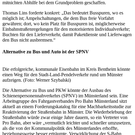
mitnichten Abhilfe bei dem Grundproblem geschaffen.
Thomas Lins forderte konkret: „Das bedeutet Busspuren, wo es
möglich ist; Ampelschaltungen, die dem Bus freie Vorfahrt
gewähren; dort, wo kein Platz für Busspuren ist, möglicherweise
Einbahnstraßenregelungen für den motorisierten Individualverkehr;
Buchten für den Lieferverkehr, damit Paketdienste und Lieferwagen
den Bus nicht ausbremsen.“
Alternative zu Bus und Auto ist der SPNV
Die erfolgreiche, kommunale Eisenbahn im Kreis Bentheim könnte
einen Weg für den Stadt-Land-Pendelverkehr rund um Münster
aufzeigen. (Foto: Werner Szybalski)
Die Alternative zu Bus und PKW könnte der Ausbau des
Schienenpersonennahverkehrs (SPNV) im Münsterland sein. Eine
Arbeitsgruppe des Fahrgastverbandes Pro Bahn Münsterland sitzt
aktuell an einem Forderungskatalog für eine Machbarkeitsstudie zur
Reaktivierung der Straßenbahn in Münster. Die Wiederbelebung der
Straßenbahn würde zwar einige Jahre dauern, so ein Vertreter von
Pro Bahn, aber wäre „vermutlich leichter und schneller umzusetzen,
als die von der Kommunalpolitik des Münsterlandes erhoffte,
beziehungsweise besser erträumte, Verwirklichung der S-Bahn