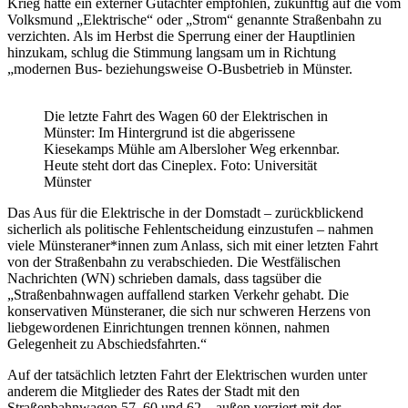
Krieg hatte ein externer Gutachter empfohlen, zukünftig auf die vom
Volksmund „Elektrische“ oder „Strom“ genannte Straßenbahn zu
verzichten. Als im Herbst die Sperrung einer der Hauptlinien
hinzukam, schlug die Stimmung langsam um in Richtung
„modernen Bus- beziehungsweise O-Busbetrieb in Münster.
Die letzte Fahrt des Wagen 60 der Elektrischen in
Münster: Im Hintergrund ist die abgerissene
Kiesekamps Mühle am Albersloher Weg erkennbar.
Heute steht dort das Cineplex. Foto: Universität
Münster
Das Aus für die Elektrische in der Domstadt – zurückblickend
sicherlich als politische Fehlentscheidung einzustufen – nahmen
viele Münsteraner*innen zum Anlass, sich mit einer letzten Fahrt
von der Straßenbahn zu verabschieden. Die Westfälischen
Nachrichten (WN) schrieben damals, dass tagsüber die
„Straßenbahnwagen auffallend starken Verkehr gehabt. Die
konservativen Münsteraner, die sich nur schweren Herzens von
liebgewordenen Einrichtungen trennen können, nahmen
Gelegenheit zu Abschiedsfahrten.“
Auf der tatsächlich letzten Fahrt der Elektrischen wurden unter
anderem die Mitglieder des Rates der Stadt mit den
Straßenbahnwagen 57, 60 und 62 – außen verziert mit der