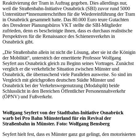
Reaktivierung der Tram in Auftrag gegeben. Dies allerdings nur,
weil die Straßenbahn-Initiative Osnabrück (SBI) zuvor rund 5000
Unterstützer*innenunterschriften für die Wiedereinführung der Tram
in Osnabrück gesammelt hatte. Das 80.000 Euro teure Gutachten
des Dresdener Planungsbüros VKT stellte die SBI-Mitglieder
zufrieden, denn es bescheinigte ihnen, dass es durchaus realistische
Perspektiven für die Renaissance des Schienenverkehrs in
Osnabrück gibt.
„Die Straßenbahn allein ist nicht die Lösung, aber sie ist die Königin
der Mobilität“, unterstrich der emeritierte Professor Wolfgang
Seyfert aus Osnabrück gleich zu Beginn seines Vortrages. Zunächst
verglich er die verkehrliche Situation zwischen Münster und
Osnabrück, die überraschend viele Parallelen ausweise. So sind im
Vergleich mit gleichgroßen deutschen Städte Münster und
Osnabrück bei der Verkehrswegenutzung (Modalsplit) beide
Schlusslicht in den Bereichen Öffentlicher Personennahverkehr
(ÖPNV) und Fußverkehr.
Wolfgang Seyfert von der Stadtbahn-Initiative Osnabrück
warb bei Pro Bahn Münsterland für ein Revival der
Straßenbahn in Münster. Foto: Wolfgang Bensberg
Seyfert hielt fest, dass es Münster ganz gut gelingt, den motorisierten