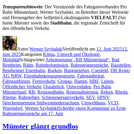
Transparenzhinweis:
Der Vorsitzende des Fahrgastverbandes Pro
Bahn Münsterland, Werner Szybalski, ist Betreiber dieser Webseite
und Herausgeber des Selfprint-Lokalmagazins
VIELFALT!
Das
bunte Münster
sowie der
Stadtbahn
, die regionale Zeitschrift für
den öffentlichen Verkehr.
Autor
Werner Szybalski
Veröffentlicht am
12. Juni 2025
12.
Juni 2025
Kategorien
Klima, Umwelt und Ökologie
,
Mobilität
Schlagwörter
Arbeitsgruppe „RB Münsterland“
,
Bad
Bentheim
,
Bahn
,
Bahnhofsmission
,
Bahnsteiggespräche
,
Baustellen
,
Bentheimer Eisenbahn
,
Borken
,
Burgsteinfurt
,
Coesfeld
,
DB Regio
AG NRW
,
Eisenbahnkreuzungsgesetz
,
Fahrgastbeirat
,
Fahrgastforum
,
Fernverkehr
,
Gronau
,
Hamm
,
HBF
,
Lünen
,
Öffentlicher Verkehr
,
Osnabrück
,
Ostwestfalen
,
Pro Bahn
Münsterland
,
RB
,
Regionalbahn
,
Regionalisierung
,
Reken
,
Rheda
,
Rheine
,
Ruhrgebiet
,
Schienenersatzverkehr
,
SEV
,
SPNV
,
Streckensperrung Südwestniedersachsen
,
Umwelthaus
,
VCD
,
Warendorf
,
Werner Szybalski
Schreibe einen Kommentar
zu Erste
Bahnsteiggespräche am 17. Juni
Münster glänzt grundlos