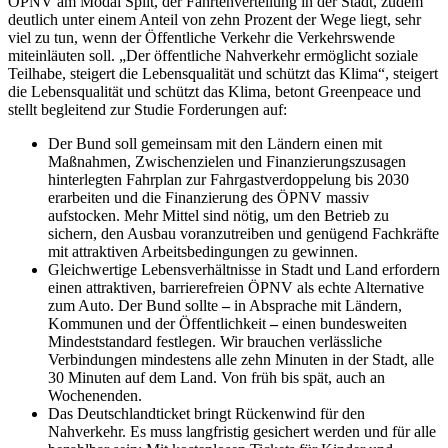
ÖPNV am Modal Split, der Fahrtenverteilung in der Stadt, zudem
deutlich unter einem Anteil von zehn Prozent der Wege liegt, sehr
viel zu tun, wenn der Öffentliche Verkehr die Verkehrswende
miteinläuten soll. „Der öffentliche Nahverkehr ermöglicht soziale
Teilhabe, steigert die Lebensqualität und schützt das Klima“, steigert
die Lebensqualität und schützt das Klima, betont Greenpeace und
stellt begleitend zur Studie Forderungen auf:
Der Bund soll gemeinsam mit den Ländern einen mit
Maßnahmen, Zwischenzielen und Finanzierungszusagen
hinterlegten Fahrplan zur Fahrgastverdoppelung bis 2030
erarbeiten und die Finanzierung des ÖPNV massiv
aufstocken. Mehr Mittel sind nötig, um den Betrieb zu
sichern, den Ausbau voranzutreiben und genügend Fachkräfte
mit attraktiven Arbeitsbedingungen zu gewinnen.
Gleichwertige Lebensverhältnisse in Stadt und Land erfordern
einen attraktiven, barrierefreien ÖPNV als echte Alternative
zum Auto. Der Bund sollte
–
in Absprache mit Ländern,
Kommunen und der Öffentlichkeit
–
einen bundesweiten
Mindeststandard festlegen. Wir brauchen verlässliche
Verbindungen mindestens alle zehn Minuten in der Stadt, alle
30 Minuten auf dem Land. Von früh bis spät, auch an
Wochenenden.
Das Deutschlandticket bringt Rückenwind für den
Nahverkehr. Es muss langfristig gesichert werden und für alle