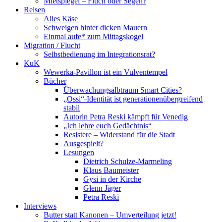
Mietspiegel – Fluch oder Segen?
Reisen
Alles Käse
Schweigen hinter dicken Mauern
Einmal aufe* zum Mittagskogel
Migration / Flucht
Selbstbedienung im Integrationsrat?
KuK
Wewerka-Pavillon ist ein Vulventempel
Bücher
Überwachungsalbtraum Smart Cities?
„Ossi“-Identität ist generationenübergreifend
stabil
Autorin Petra Reski kämpft für Venedig
„Ich lehre euch Gedächtnis“
Resistere – Widerstand für die Stadt
Ausgespielt?
Lesungen
Dietrich Schulze-Marmeling
Klaus Baumeister
Gysi in der Kirche
Glenn Jäger
Petra Reski
Interviews
Butter statt Kanonen – Umverteilung jetzt!