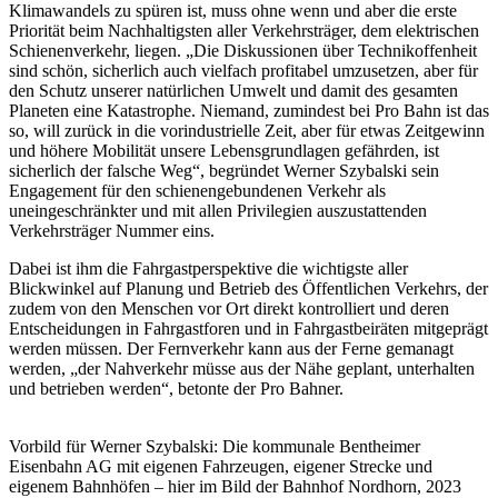
Klimawandels zu spüren ist, muss ohne wenn und aber die erste
Priorität beim Nachhaltigsten aller Verkehrsträger, dem elektrischen
Schienenverkehr, liegen. „Die Diskussionen über Technikoffenheit
sind schön, sicherlich auch vielfach profitabel umzusetzen, aber für
den Schutz unserer natürlichen Umwelt und damit des gesamten
Planeten eine Katastrophe. Niemand, zumindest bei Pro Bahn ist das
so, will zurück in die vorindustrielle Zeit, aber für etwas Zeitgewinn
und höhere Mobilität unsere Lebensgrundlagen gefährden, ist
sicherlich der falsche Weg“, begründet Werner Szybalski sein
Engagement für den schienengebundenen Verkehr als
uneingeschränkter und mit allen Privilegien auszustattenden
Verkehrsträger Nummer eins.
Dabei ist ihm die Fahrgastperspektive die wichtigste aller
Blickwinkel auf Planung und Betrieb des Öffentlichen Verkehrs, der
zudem von den Menschen vor Ort direkt kontrolliert und deren
Entscheidungen in Fahrgastforen und in Fahrgastbeiräten mitgeprägt
werden müssen. Der Fernverkehr kann aus der Ferne gemanagt
werden, „der Nahverkehr müsse aus der Nähe geplant, unterhalten
und betrieben werden“, betonte der Pro Bahner.
Vorbild für Werner Szybalski: Die kommunale Bentheimer
Eisenbahn AG mit eigenen Fahrzeugen, eigener Strecke und
eigenem Bahnhöfen – hier im Bild der Bahnhof Nordhorn, 2023