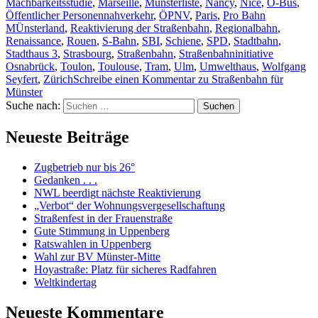
Machbarkeitsstudie
,
Marseille
,
Münsterliste
,
Nancy
,
Nice
,
O-Bus
,
Öffentlicher Personennahverkehr
,
ÖPNV
,
Paris
,
Pro Bahn
MÜnsterland
,
Reaktivierung der Straßenbahn
,
Regionalbahn
,
Renaissance
,
Rouen
,
S-Bahn
,
SBI
,
Schiene
,
SPD
,
Stadtbahn
,
Stadthaus 3
,
Strasbourg
,
Straßenbahn
,
Straßenbahninitiative
Osnabrück
,
Toulon
,
Toulouse
,
Tram
,
Ulm
,
Umwelthaus
,
Wolfgang
Seyfert
,
Zürich
Schreibe einen Kommentar
zu Straßenbahn für
Münster
Suche nach:
Suchen
Neueste Beiträge
Zugbetrieb nur bis 26°
Gedanken . . .
NWL beerdigt nächste Reaktivierung
„Verbot“ der Wohnungsvergesellschaftung
Straßenfest in der Frauenstraße
Gute Stimmung in Uppenberg
Ratswahlen in Uppenberg
Wahl zur BV Münster-Mitte
Hoyastraße: Platz für sicheres Radfahren
Weltkindertag
Neueste Kommentare