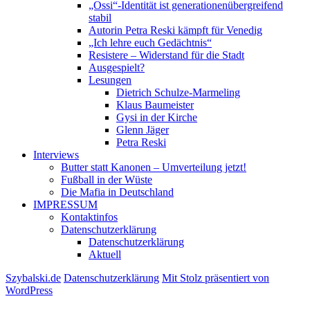
„Ossi“-Identität ist generationenübergreifend
stabil
Autorin Petra Reski kämpft für Venedig
„Ich lehre euch Gedächtnis“
Resistere – Widerstand für die Stadt
Ausgespielt?
Lesungen
Dietrich Schulze-Marmeling
Klaus Baumeister
Gysi in der Kirche
Glenn Jäger
Petra Reski
Interviews
Butter statt Kanonen – Umverteilung jetzt!
Fußball in der Wüste
Die Mafia in Deutschland
IMPRESSUM
Kontaktinfos
Datenschutzerklärung
Datenschutzerklärung
Aktuell
Szybalski.de
Datenschutzerklärung
Mit Stolz präsentiert von
WordPress