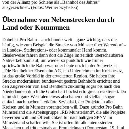
von der Allianz pro Schiene als „Bahnhof des Jahres“
ausgezeichnet.. (Fotos: Werner Szybalski)
Übernahme von Nebenstrecken durch
Land oder Kommunen
Dabei ist Pro Bahn – auch bundesweit – ganz wichtig, dass die
häufig, wie zum Beispiel die Strecke von Münster über Warendorf –
in Landes-, Stadtregions- oder kommunaler Hand kommt.
Idealerweise fahren dann dort die Züge im zeitlich überschaubaren
Nahverkehrsumlauf, um wieder so pünktlich wie früher
sprichwörtlich die Bahn war oder heute noch in der Schweiz ist.
„Die Bentheimer Eisenbahn AG, ein Unternehmen im Kreisbesitz,
ist das große Vorbild in der erweiterten Region. Sie haben ihre
Strecke modernisiert, bundesweit geehrte Bahnhöfe errichtet und
den Zugverkehr von Bad Bentheim zukünftig sogar bis nach den
Niederlanden durch die Grafschaft höchst erfolgreich reaktiviert. Da
kann sich ganz Westfalen etwas abschauen und vielfach sogar
einfach nachmachen“, erklärte Szybalski, der Projekte in allen
Kreisen und in Münster vorantreiben will. Dazu gründet Pro Bahn
Münsterland die Arbeitsgruppe „RB Münsterland“, die alle Projekte
bewerben will und Öffentlichkeit für nachhaltigen SPNV im
Münsterland schaffen will. Sie ist offen für alle interessierten
Menschen und tritt erstmals an Fronleichnam (Donnerstag, 19. Juni