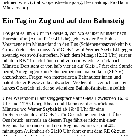
nehmen wird. (Grafik: openstreetmap.org, Bearbeitung: Pro Bahn
Münsterland)
Ein Tag im Zug und auf dem Bahnsteig
Los geht es um 9 Uhr in Coesfeld, von wo es über Münster nach
Burgsteinfurt (Ankunft: 10.41 Uhr) geht, wo der Pro Bahn-
Vorsitzende im Münsterland in den Bus (Schienenersatzverkehr bis
Gronau) einsteigen muss. Auf Gleis 1 wird Werner Szybalski gegen
zwanzig vor zwölf eintreffen. Nach dem Mittag (12.22 Uhr) reist er
mit dem RB 51 nach Lünen und von dort wieder zurück nach
Münster. Dort steht er von halb vier an auf Gleis 17 fast eine Stunde
bereit, Anregungen zum Schienenpersonennahverkehr (SPNV)
anzunehmen, Fragen von interessierten Bahnnutzer:innen und
natürlich der Presse zu beantworten. Vielleicht ist zeitlich auch ein
kurzes Gespräch mit der so wichtigen Bahnhofsmission möglich.
Über Warendorf (Bahnsteiggespräche auf Gleis 1 zwischen 16.50
Uhr und 17.53 Uhr), Rheda und Hamm geht es zurück nach
Münster, wo Werner Szybalski ab 19:48 Uhr für eine
Dreiviertelstunde auf Gleis 12 für Gespräche bereit steht. Über
Osnabrück, erstmals an diesem Tage fährt er nicht mit einer
Regionalbahn sondern mit dem Regionalexpress 2, mit 40-
minutigem Aufenthalt ab 21:10 Uhr fährt er mit dem RE 62 zum