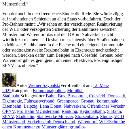
Münsterland.“
Von der auch in der Greenpeace-Studie die Rede. Sie würde zügig
auf vorhandenen Schienen an allen Staus vorbeifahren. Doch der
Pro-Bahner meint: „Wir sehen an der verschleppten Reaktivierung
der WLE oder verzögerten Sicherung der Bahntrasse zwischen
Münster und Warendorf das mit der DB im Nahverkehr nicht
wirklich zu rechnen ist. Deshalb muss intensiv über Straßenbahnen
in Münster, Stadtbahnen in die Fläche und eine eigene kommunale
oder stadtregionsweite Regionalbahn in Eigenregie nachgedacht
werden. Strecken dafür, zum Beispiel nach Coesfeld, Gronau oder
Warendorf gibt es genügend, um einen effektiven, kostengünstigen
SPNV anzubieten.“
Autor
Werner Szybalski
Veröffentlicht am
12. März
2025
Kategorien
Kommunalpolitik
,
Mobilität
,
Stadtbahn
Schlagwörter
Bahn
,
Bus
,
Busspuren
,
Coesfeld
,
Domstadt
,
Eigenregie
,
Fahrgastverband
,
Greenpeace
,
Gronau
,
kommunale
Eisenbahn
,
Leipzig
,
Lena Donat
,
Nahverkehr
,
Öffentlicher Verkehr
,
ÖPNV
,
Pro Bahn MÜnsterland
,
Ranking
,
Regionalbahn
,
S-Bahn
,
SPNV
,
Stadtbahn
,
Stadtwerke Münster
,
Straßenbahn
,
Studie
,
VCD
Münsterland
,
Verkehrsclub Deutschland
,
Warendorf
,
WLE
Schreibe
einen Kommentar
zu Münster glänzt grundlos