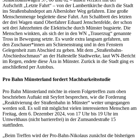
Aufschrift „Letzte Fahrt“ – von der Lambertikirche durch die Stadt
ins Straßenbahndepot am Albersloher Weg gefahren. Eine große
Menschenmenge begleitete diese Fahrt. Am Schaltbrett des letzten
der drei Wagen stand Oberfahrer Eduard Jenschenfelde, der schon
seit drei Jahrzehnten die Elektrische durch Münster bugsierte. Die
Menschen winkten, als sich der in den WN „Trauerzug“ genannte
Tross in Bewegung setzte. Es wurde extra langsam gefahren, um
den Zuschauer*innen am Schienenstrang und in den Fenstern
Gelegenheit zum Abschied zu geben. Mit dem „Straßenbahn-
Abschiedsschmaus“ an der Haltestelle Stadtwerke, laut WN-Bericht
im Regen, endete diese Ära in Münster. Zurück in die Stadt ging es
anschließend per Autobus.
Pro Bahn Münsterland fordert Machbarkeitsstudie
Pro Bahn Münsterland möchte in einem Folgetreffen zum oben
beschrieben Auftakt mit Seyfert besprechen, wie die Forderung
„Reaktivierung der Straßenbahn in Münster“ weiter umgegangen
werden soll. Es soll mit möglichst vielen interessierten Menschen am
Freitag, dem 6. Dezember 2024, von 17 Uhr bis 19 Uhr im
Umwelthaus (nicht barrierefrei) in der Zumsandestraße 15
stattfinden.
„Beim Treffen wird der Pro-Bahn-Nikolaus zunächst die bisherigen