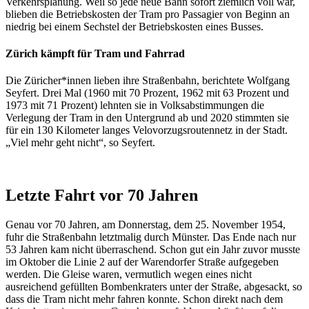
Verkehrsplanung. Weil so jede neue Bahn sofort ziemlich voll war,
blieben die Betriebskosten der Tram pro Passagier von Beginn an
niedrig bei einem Sechstel der Betriebskosten eines Busses.
Zürich kämpft für Tram und Fahrrad
Die Züricher*innen lieben ihre Straßenbahn, berichtete Wolfgang
Seyfert. Drei Mal (1960 mit 70 Prozent, 1962 mit 63 Prozent und
1973 mit 71 Prozent) lehnten sie in Volksabstimmungen die
Verlegung der Tram in den Untergrund ab und 2020 stimmten sie
für ein 130 Kilometer langes Velovorzugsroutennetz in der Stadt.
„Viel mehr geht nicht“, so Seyfert.
Letzte Fahrt vor 70 Jahren
Genau vor 70 Jahren, am Donnerstag, dem 25. November 1954,
fuhr die Straßenbahn letztmalig durch Münster. Das Ende nach nur
53 Jahren kam nicht überraschend. Schon gut ein Jahr zuvor musste
im Oktober die Linie 2 auf der Warendorfer Straße aufgegeben
werden. Die Gleise waren, vermutlich wegen eines nicht
ausreichend gefüllten Bombenkraters unter der Straße, abgesackt, so
dass die Tram nicht mehr fahren konnte. Schon direkt nach dem