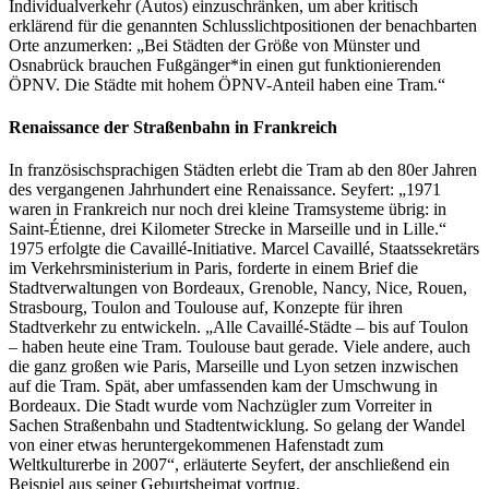
Individualverkehr (Autos) einzuschränken, um aber kritisch
erklärend für die genannten Schlusslichtpositionen der benachbarten
Orte anzumerken: „Bei Städten der Größe von Münster und
Osnabrück brauchen Fußgänger*in einen gut funktionierenden
ÖPNV. Die Städte mit hohem ÖPNV-Anteil haben eine Tram.“
Renaissance der Straßenbahn in Frankreich
In französischsprachigen Städten erlebt die Tram ab den 80er Jahren
des vergangenen Jahrhundert eine Renaissance. Seyfert: „1971
waren in Frankreich nur noch drei kleine Tramsysteme übrig: in
Saint-Étienne, drei Kilometer Strecke in Marseille und in Lille.“
1975 erfolgte die Cavaillé-Initiative. Marcel Cavaillé, Staatssekretärs
im Verkehrsministerium in Paris, forderte in einem Brief die
Stadtverwaltungen von Bordeaux, Grenoble, Nancy, Nice, Rouen,
Strasbourg, Toulon and Toulouse auf, Konzepte für ihren
Stadtverkehr zu entwickeln. „Alle Cavaillé-Städte – bis auf Toulon
– haben heute eine Tram. Toulouse baut gerade. Viele andere, auch
die ganz großen wie Paris, Marseille und Lyon setzen inzwischen
auf die Tram. Spät, aber umfassenden kam der Umschwung in
Bordeaux. Die Stadt wurde vom Nachzügler zum Vorreiter in
Sachen Straßenbahn und Stadtentwicklung. So gelang der Wandel
von einer etwas heruntergekommenen Hafenstadt zum
Weltkulturerbe in 2007“, erläuterte Seyfert, der anschließend ein
Beispiel aus seiner Geburtsheimat vortrug.