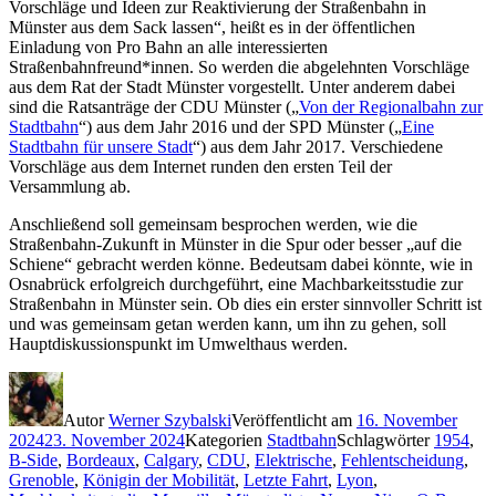
Vorschläge und Ideen zur Reaktivierung der Straßenbahn in
Münster aus dem Sack lassen“, heißt es in der öffentlichen
Einladung von Pro Bahn an alle interessierten
Straßenbahnfreund*innen. So werden die abgelehnten Vorschläge
aus dem Rat der Stadt Münster vorgestellt. Unter anderem dabei
sind die Ratsanträge der CDU Münster („
Von der Regionalbahn zur
Stadtbahn
“) aus dem Jahr 2016 und der SPD Münster („
Eine
Stadtbahn für unsere Stadt
“) aus dem Jahr 2017. Verschiedene
Vorschläge aus dem Internet runden den ersten Teil der
Versammlung ab.
Anschließend soll gemeinsam besprochen werden, wie die
Straßenbahn-Zukunft in Münster in die Spur oder besser „auf die
Schiene“ gebracht werden könne. Bedeutsam dabei könnte, wie in
Osnabrück erfolgreich durchgeführt, eine Machbarkeitsstudie zur
Straßenbahn in Münster sein. Ob dies ein erster sinnvoller Schritt ist
und was gemeinsam getan werden kann, um ihn zu gehen, soll
Hauptdiskussionspunkt im Umwelthaus werden.
Autor
Werner Szybalski
Veröffentlicht am
16. November
2024
23. November 2024
Kategorien
Stadtbahn
Schlagwörter
1954
,
B-Side
,
Bordeaux
,
Calgary
,
CDU
,
Elektrische
,
Fehlentscheidung
,
Grenoble
,
Königin der Mobilität
,
Letzte Fahrt
,
Lyon
,