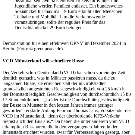
bezahlbar sein: Mit kostenlosen Tickets für Kinder und
Jugendliche werden Familien entlastet. Ein bundesweites
Sozialticket für maximal 19 Euro erlaubt allen Menschen
Teilhabe und Mobilität. Um die Verkehrswende
voranzubringen, sollte der reguläre Preis für das
Deutschlandticket 29 Euro betragen.
Demonstration für einen effektiven ÖPNV im Dezember 2024 in
Berlin. (Foto: © greenpeace.de)
VCD Münsterland will schnellere Busse
Der Verkehrsclub Deutschland (VCD) hat schon vor einiger Zeit
deutlich gemacht, was in Münster passieren muss, da die zu
langsamen Busse, sie erreichen statt der in Großstädten
grundsätzlich angestrebten Reisegeschwindigkeit von 25 km/h in
der Domstadt lediglich Geschwindigkeit von durchschnittlich 15 bis
17 Stundenkilometer. „Leider ist die Durchschnittsgeschwindigkeit
der Busse in Münster in den letzten Jahren immer geringer
geworden“, erklärte Anfang Februar Thomas Lins, Vorsitzender des
VCD im Münsterland, „denn der überbordende KFZ-Verkehr
bremst auch den Bus aus.“ Da haben die unter anderem vom VCD
erkämpften Busspuren, die in den vergangenen Jahren in der
Innenstadt errichtet wurden, zwar für Verbesserungen gesorgt, aber