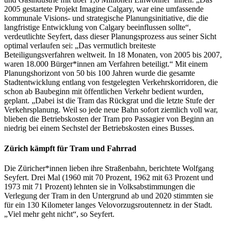
2005 gestartete Projekt Imagine Calgary, war eine umfassende
kommunale Visions- und strategische Planungsinitiative, die die
langfristige Entwicklung von Calgary beeinflussen sollte“,
verdeutlichte Seyfert, dass dieser Planungsprozess aus seiner Sicht
optimal verlaufen sei: „Das vermutlich breiteste
Beteiligungsverfahren weltweit. In 18 Monaten, von 2005 bis 2007,
waren 18.000 Bürger*innen am Verfahren beteiligt.“ Mit einem
Planungshorizont von 50 bis 100 Jahren wurde die gesamte
Stadtentwicklung entlang von festgelegten Verkehrskorridoren, die
schon ab Baubeginn mit öffentlichen Verkehr bedient wurden,
geplant. „Dabei ist die Tram das Rückgrat und die letzte Stufe der
Verkehrsplanung. Weil so jede neue Bahn sofort ziemlich voll war,
blieben die Betriebskosten der Tram pro Passagier von Beginn an
niedrig bei einem Sechstel der Betriebskosten eines Busses.
Zürich kämpft für Tram und Fahrrad
Die Züricher*innen lieben ihre Straßenbahn, berichtete Wolfgang
Seyfert. Drei Mal (1960 mit 70 Prozent, 1962 mit 63 Prozent und
1973 mit 71 Prozent) lehnten sie in Volksabstimmungen die
Verlegung der Tram in den Untergrund ab und 2020 stimmten sie
für ein 130 Kilometer langes Velovorzugsroutennetz in der Stadt.
„Viel mehr geht nicht“, so Seyfert.