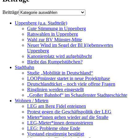
Beiträge
Uppenberg (u.a. Stadtteile)
Gute Stimmung in Uppenberg
Ratswahlen in Uppenberg
Wahl zur BV Münster-Mitte
Neuer Wind im Segel der BI l(i)ebenswertes
Uppenberg
Kanonierplatz wird aufgehübscht
Bleibt das Rumpelstübchen?
Stadtbahn
Studie „Mobilität in Deutschland“
LOOPmünster startet in neue Projektphase
Deutschlandticket – noch viele offene Fragen
Ringlinien werden eingestellt
„Großer Bahnhof“ im Schaufenster Stadtgeschichte
Wohnen / Mieten
LEG am Berg Fidel enteignen
Protest gegen die Geschäftspolitik der LEG
Mieter*innen gehen wieder auf die Straße
LEG-Mieter*innen demonstrieren
LEG: Probleme ohne Ende
Vorstand einstimmig bestätigt