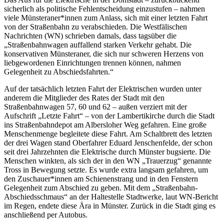
sicherlich als politische Fehlentscheidung einzustufen – nahmen
viele Münsteraner*innen zum Anlass, sich mit einer letzten Fahrt
von der Straßenbahn zu verabschieden. Die Westfälischen
Nachrichten (WN) schrieben damals, dass tagsüber die
„Straßenbahnwagen auffallend starken Verkehr gehabt. Die
konservativen Münsteraner, die sich nur schweren Herzens von
liebgewordenen Einrichtungen trennen können, nahmen
Gelegenheit zu Abschiedsfahrten.“
Auf der tatsächlich letzten Fahrt der Elektrischen wurden unter
anderem die Mitglieder des Rates der Stadt mit den
Straßenbahnwagen 57, 60 und 62 – außen verziert mit der
Aufschrift „Letzte Fahrt“ – von der Lambertikirche durch die Stadt
ins Straßenbahndepot am Albersloher Weg gefahren. Eine große
Menschenmenge begleitete diese Fahrt. Am Schaltbrett des letzten
der drei Wagen stand Oberfahrer Eduard Jenschenfelde, der schon
seit drei Jahrzehnten die Elektrische durch Münster bugsierte. Die
Menschen winkten, als sich der in den WN „Trauerzug“ genannte
Tross in Bewegung setzte. Es wurde extra langsam gefahren, um
den Zuschauer*innen am Schienenstrang und in den Fenstern
Gelegenheit zum Abschied zu geben. Mit dem „Straßenbahn-
Abschiedsschmaus“ an der Haltestelle Stadtwerke, laut WN-Bericht
im Regen, endete diese Ära in Münster. Zurück in die Stadt ging es
anschließend per Autobus.