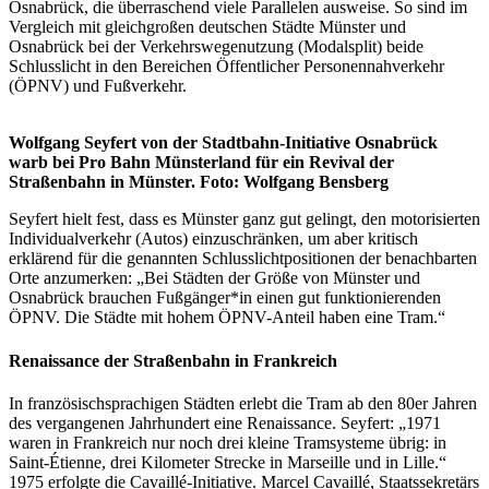
Osnabrück, die überraschend viele Parallelen ausweise. So sind im
Vergleich mit gleichgroßen deutschen Städte Münster und
Osnabrück bei der Verkehrswegenutzung (Modalsplit) beide
Schlusslicht in den Bereichen Öffentlicher Personennahverkehr
(ÖPNV) und Fußverkehr.
Wolfgang Seyfert von der Stadtbahn-Initiative Osnabrück
warb bei Pro Bahn Münsterland für ein Revival der
Straßenbahn in Münster. Foto: Wolfgang Bensberg
Seyfert hielt fest, dass es Münster ganz gut gelingt, den motorisierten
Individualverkehr (Autos) einzuschränken, um aber kritisch
erklärend für die genannten Schlusslichtpositionen der benachbarten
Orte anzumerken: „Bei Städten der Größe von Münster und
Osnabrück brauchen Fußgänger*in einen gut funktionierenden
ÖPNV. Die Städte mit hohem ÖPNV-Anteil haben eine Tram.“
Renaissance der Straßenbahn in Frankreich
In französischsprachigen Städten erlebt die Tram ab den 80er Jahren
des vergangenen Jahrhundert eine Renaissance. Seyfert: „1971
waren in Frankreich nur noch drei kleine Tramsysteme übrig: in
Saint-Étienne, drei Kilometer Strecke in Marseille und in Lille.“
1975 erfolgte die Cavaillé-Initiative. Marcel Cavaillé, Staatssekretärs