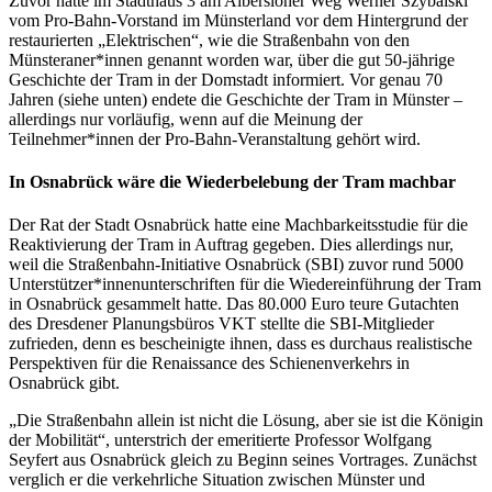
Zuvor hatte im Stadthaus 3 am Albersloher Weg Werner Szybalski
vom Pro-Bahn-Vorstand im Münsterland vor dem Hintergrund der
restaurierten „Elektrischen“, wie die Straßenbahn von den
Münsteraner*innen genannt worden war, über die gut 50-jährige
Geschichte der Tram in der Domstadt informiert. Vor genau 70
Jahren (siehe unten) endete die Geschichte der Tram in Münster –
allerdings nur vorläufig, wenn auf die Meinung der
Teilnehmer*innen der Pro-Bahn-Veranstaltung gehört wird.
In Osnabrück wäre die Wiederbelebung der Tram machbar
Der Rat der Stadt Osnabrück hatte eine Machbarkeitsstudie für die
Reaktivierung der Tram in Auftrag gegeben. Dies allerdings nur,
weil die Straßenbahn-Initiative Osnabrück (SBI) zuvor rund 5000
Unterstützer*innenunterschriften für die Wiedereinführung der Tram
in Osnabrück gesammelt hatte. Das 80.000 Euro teure Gutachten
des Dresdener Planungsbüros VKT stellte die SBI-Mitglieder
zufrieden, denn es bescheinigte ihnen, dass es durchaus realistische
Perspektiven für die Renaissance des Schienenverkehrs in
Osnabrück gibt.
„Die Straßenbahn allein ist nicht die Lösung, aber sie ist die Königin
der Mobilität“, unterstrich der emeritierte Professor Wolfgang
Seyfert aus Osnabrück gleich zu Beginn seines Vortrages. Zunächst
verglich er die verkehrliche Situation zwischen Münster und