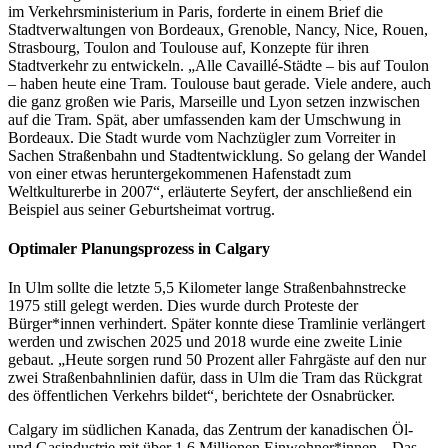
im Verkehrsministerium in Paris, forderte in einem Brief die
Stadtverwaltungen von Bordeaux, Grenoble, Nancy, Nice, Rouen,
Strasbourg, Toulon and Toulouse auf, Konzepte für ihren
Stadtverkehr zu entwickeln. „Alle Cavaillé-Städte – bis auf Toulon
– haben heute eine Tram. Toulouse baut gerade. Viele andere, auch
die ganz großen wie Paris, Marseille und Lyon setzen inzwischen
auf die Tram. Spät, aber umfassenden kam der Umschwung in
Bordeaux. Die Stadt wurde vom Nachzügler zum Vorreiter in
Sachen Straßenbahn und Stadtentwicklung. So gelang der Wandel
von einer etwas heruntergekommenen Hafenstadt zum
Weltkulturerbe in 2007“, erläuterte Seyfert, der anschließend ein
Beispiel aus seiner Geburtsheimat vortrug.
Optimaler Planungsprozess in Calgary
In Ulm sollte die letzte 5,5 Kilometer lange Straßenbahnstrecke
1975 still gelegt werden. Dies wurde durch Proteste der
Bürger*innen verhindert. Später konnte diese Tramlinie verlängert
werden und zwischen 2025 und 2018 wurde eine zweite Linie
gebaut. „Heute sorgen rund 50 Prozent aller Fahrgäste auf den nur
zwei Straßenbahnlinien dafür, dass in Ulm die Tram das Rückgrat
des öffentlichen Verkehrs bildet“, berichtete der Osnabrücker.
Calgary im südlichen Kanada, das Zentrum der kanadischen Öl-
und Gasindustrie mit über 1,6 Millionen Einwohner*innen. „Das