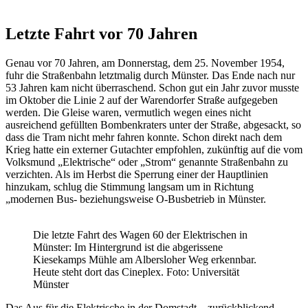
Letzte Fahrt vor 70 Jahren
Genau vor 70 Jahren, am Donnerstag, dem 25. November 1954,
fuhr die Straßenbahn letztmalig durch Münster. Das Ende nach nur
53 Jahren kam nicht überraschend. Schon gut ein Jahr zuvor musste
im Oktober die Linie 2 auf der Warendorfer Straße aufgegeben
werden. Die Gleise waren, vermutlich wegen eines nicht
ausreichend gefüllten Bombenkraters unter der Straße, abgesackt, so
dass die Tram nicht mehr fahren konnte. Schon direkt nach dem
Krieg hatte ein externer Gutachter empfohlen, zukünftig auf die vom
Volksmund „Elektrische“ oder „Strom“ genannte Straßenbahn zu
verzichten. Als im Herbst die Sperrung einer der Hauptlinien
hinzukam, schlug die Stimmung langsam um in Richtung
„modernen Bus- beziehungsweise O-Busbetrieb in Münster.
Die letzte Fahrt des Wagen 60 der Elektrischen in
Münster: Im Hintergrund ist die abgerissene
Kiesekamps Mühle am Albersloher Weg erkennbar.
Heute steht dort das Cineplex. Foto: Universität
Münster
Das Aus für die Elektrische in der Domstadt – zurückblickend