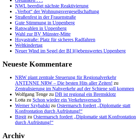
Gedanken . . .
NWL beerdigt nächste Reaktivierung
„Verbot“ der Wohnungsvergesellschaftung
Straßenfest in der Frauenstraße
Gute Stimmung in Uppenberg
Ratswahlen in Uppenberg
Wahl zur BV Münster-Mitte
Hoyastraße: Platz für sicheres Radfahren
Weltkindertag
Neuer Wind im Segel der BI l(i)ebenswertes Uppenberg
Neueste Kommentare
NRW plant zentrale Steuerung für Regionalverkehr
ANTENNE NRW – Die besten Hits aller Zeiten!
zu
Zentralisierung im Nahverkehr auf der Schiene soll kommen
Wolfgang Tenge
zu
DB ist regional ein Bremsklotz
Lotta
zu
Schon wieder ein Verkehrsversuch
Werner Szybalski
zu
Ostermarsch fordert „Diplomatie statt
Konfrontation durch Aufrüstung!“
Birgit
zu
Ostermarsch fordert „Diplomatie statt Konfrontation
durch Aufrüstung!“
Archiv