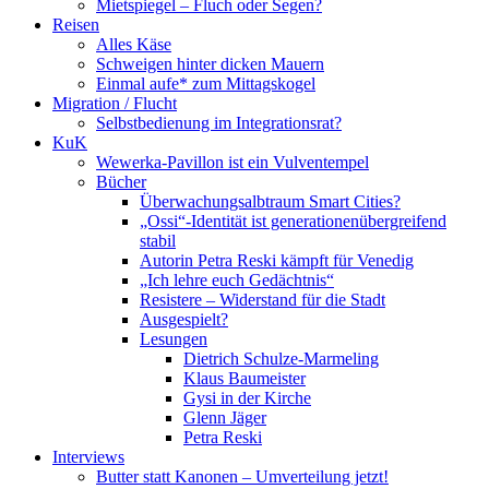
Mietspiegel – Fluch oder Segen?
Reisen
Alles Käse
Schweigen hinter dicken Mauern
Einmal aufe* zum Mittagskogel
Migration / Flucht
Selbstbedienung im Integrationsrat?
KuK
Wewerka-Pavillon ist ein Vulventempel
Bücher
Überwachungsalbtraum Smart Cities?
„Ossi“-Identität ist generationenübergreifend
stabil
Autorin Petra Reski kämpft für Venedig
„Ich lehre euch Gedächtnis“
Resistere – Widerstand für die Stadt
Ausgespielt?
Lesungen
Dietrich Schulze-Marmeling
Klaus Baumeister
Gysi in der Kirche
Glenn Jäger
Petra Reski
Interviews
Butter statt Kanonen – Umverteilung jetzt!