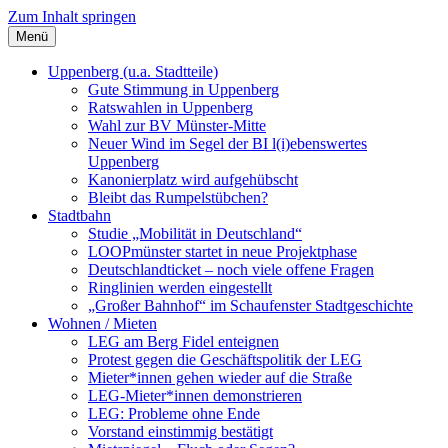
Zum Inhalt springen
Menü
Szybalski.de
Infos über und von Werner Szybalski (Münster)
Uppenberg (u.a. Stadtteile)
Gute Stimmung in Uppenberg
Ratswahlen in Uppenberg
Wahl zur BV Münster-Mitte
Neuer Wind im Segel der BI l(i)ebenswertes
Uppenberg
Kanonierplatz wird aufgehübscht
Bleibt das Rumpelstübchen?
Stadtbahn
Studie „Mobilität in Deutschland“
LOOPmünster startet in neue Projektphase
Deutschlandticket – noch viele offene Fragen
Ringlinien werden eingestellt
„Großer Bahnhof“ im Schaufenster Stadtgeschichte
Wohnen / Mieten
LEG am Berg Fidel enteignen
Protest gegen die Geschäftspolitik der LEG
Mieter*innen gehen wieder auf die Straße
LEG-Mieter*innen demonstrieren
LEG: Probleme ohne Ende
Vorstand einstimmig bestätigt