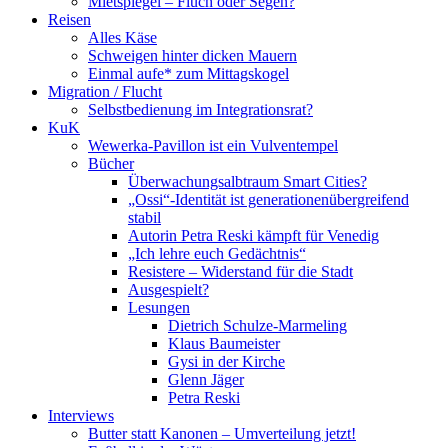
Mietspiegel – Fluch oder Segen?
Reisen
Alles Käse
Schweigen hinter dicken Mauern
Einmal aufe* zum Mittagskogel
Migration / Flucht
Selbstbedienung im Integrationsrat?
KuK
Wewerka-Pavillon ist ein Vulventempel
Bücher
Überwachungsalbtraum Smart Cities?
„Ossi“-Identität ist generationenübergreifend
stabil
Autorin Petra Reski kämpft für Venedig
„Ich lehre euch Gedächtnis“
Resistere – Widerstand für die Stadt
Ausgespielt?
Lesungen
Dietrich Schulze-Marmeling
Klaus Baumeister
Gysi in der Kirche
Glenn Jäger
Petra Reski
Interviews
Butter statt Kanonen – Umverteilung jetzt!