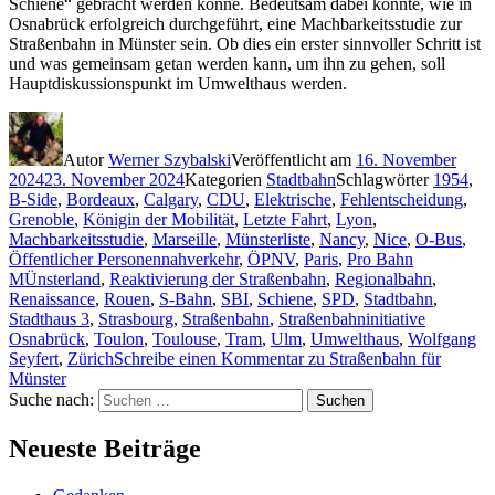
Schiene“ gebracht werden könne. Bedeutsam dabei könnte, wie in
Osnabrück erfolgreich durchgeführt, eine Machbarkeitsstudie zur
Straßenbahn in Münster sein. Ob dies ein erster sinnvoller Schritt ist
und was gemeinsam getan werden kann, um ihn zu gehen, soll
Hauptdiskussionspunkt im Umwelthaus werden.
Autor
Werner Szybalski
Veröffentlicht am
16. November
2024
23. November 2024
Kategorien
Stadtbahn
Schlagwörter
1954
,
B-Side
,
Bordeaux
,
Calgary
,
CDU
,
Elektrische
,
Fehlentscheidung
,
Grenoble
,
Königin der Mobilität
,
Letzte Fahrt
,
Lyon
,
Machbarkeitsstudie
,
Marseille
,
Münsterliste
,
Nancy
,
Nice
,
O-Bus
,
Öffentlicher Personennahverkehr
,
ÖPNV
,
Paris
,
Pro Bahn
MÜnsterland
,
Reaktivierung der Straßenbahn
,
Regionalbahn
,
Renaissance
,
Rouen
,
S-Bahn
,
SBI
,
Schiene
,
SPD
,
Stadtbahn
,
Stadthaus 3
,
Strasbourg
,
Straßenbahn
,
Straßenbahninitiative
Osnabrück
,
Toulon
,
Toulouse
,
Tram
,
Ulm
,
Umwelthaus
,
Wolfgang
Seyfert
,
Zürich
Schreibe einen Kommentar
zu Straßenbahn für
Münster
Suche nach:
Suchen
Neueste Beiträge