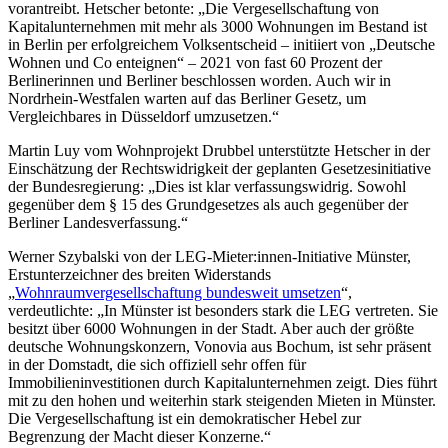
vorantreibt. Hetscher betonte: „Die Vergesellschaftung von
Kapitalunternehmen mit mehr als 3000 Wohnungen im Bestand ist
in Berlin per erfolgreichem Volksentscheid – initiiert von „Deutsche
Wohnen und Co enteignen“ – 2021 von fast 60 Prozent der
Berlinerinnen und Berliner beschlossen worden. Auch wir in
Nordrhein-Westfalen warten auf das Berliner Gesetz, um
Vergleichbares in Düsseldorf umzusetzen.“
Martin Luy vom Wohnprojekt Drubbel unterstützte Hetscher in der
Einschätzung der Rechtswidrigkeit der geplanten Gesetzesinitiative
der Bundesregierung: „Dies ist klar verfassungswidrig. Sowohl
gegenüber dem § 15 des Grundgesetzes als auch gegenüber der
Berliner Landesverfassung.“
Werner Szybalski von der LEG-Mieter:innen-Initiative Münster,
Erstunterzeichner des breiten Widerstands
„
Wohnraumvergesellschaftung bundesweit umsetzen
“,
verdeutlichte: „In Münster ist besonders stark die LEG vertreten. Sie
besitzt über 6000 Wohnungen in der Stadt. Aber auch der größte
deutsche Wohnungskonzern, Vonovia aus Bochum, ist sehr präsent
in der Domstadt, die sich offiziell sehr offen für
Immobilieninvestitionen durch Kapitalunternehmen zeigt. Dies führt
mit zu den hohen und weiterhin stark steigenden Mieten in Münster.
Die Vergesellschaftung ist ein demokratischer Hebel zur
Begrenzung der Macht dieser Konzerne.“