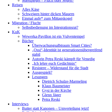
Mietspiegel – Fluch oder Segen?
Reisen
Alles Käse
Schweigen hinter dicken Mauern
Einmal aufe* zum Mittagskogel
Migration / Flucht
Selbstbedienung im Integrationsrat?
KuK
Wewerka-Pavillon ist ein Vulventempel
Bücher
Überwachungsalbtraum Smart Cities?
„Ossi“-Identität ist generationenübergreifend
stabil
Autorin Petra Reski kämpft für Venedig
„Ich lehre euch Gedächtnis“
Resistere – Widerstand für die Stadt
Ausgespielt?
Lesungen
Dietrich Schulze-Marmeling
Klaus Baumeister
Gysi in der Kirche
Glenn Jäger
Petra Reski
Interviews
Butter statt Kanonen – Umverteilung jetzt!