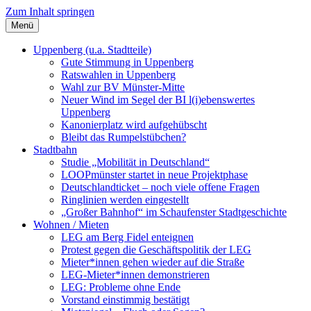
Zum Inhalt springen
Menü
Szybalski.de
Infos über und von Werner Szybalski (Münster)
Uppenberg (u.a. Stadtteile)
Gute Stimmung in Uppenberg
Ratswahlen in Uppenberg
Wahl zur BV Münster-Mitte
Neuer Wind im Segel der BI l(i)ebenswertes
Uppenberg
Kanonierplatz wird aufgehübscht
Bleibt das Rumpelstübchen?
Stadtbahn
Studie „Mobilität in Deutschland“
LOOPmünster startet in neue Projektphase
Deutschlandticket – noch viele offene Fragen
Ringlinien werden eingestellt
„Großer Bahnhof“ im Schaufenster Stadtgeschichte
Wohnen / Mieten
LEG am Berg Fidel enteignen
Protest gegen die Geschäftspolitik der LEG
Mieter*innen gehen wieder auf die Straße
LEG-Mieter*innen demonstrieren
LEG: Probleme ohne Ende
Vorstand einstimmig bestätigt