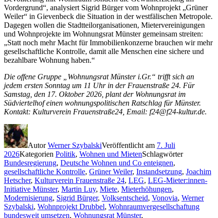
Vordergrund“, analysiert Sigrid Bürger vom Wohnprojekt „Grüner
Weiler“ in Gievenbeck die Situation in der westfälischen Metropole.
Dagegen wollen die Stadtteilorganisationen, Mietervereinigungen
und Wohnprojekte im Wohnungsrat Münster gemeinsam streiten:
„Statt noch mehr Macht für Immobilienkonzerne brauchen wir mehr
gesellschaftliche Kontrolle, damit alle Menschen eine sichere und
bezahlbare Wohnung haben.“
Die offene Gruppe „Wohnungsrat Münster i.Gr.“ trifft sich an
jedem ersten Sonntag um 11 Uhr in der Frauenstraße 24. Für
Samstag, den 17. Oktober 2026, plant der Wohnungsrat im
Südviertelhof einen wohnungspolitischen Ratschlag für Münster.
Kontakt: Kulturverein Frauenstraße24, Email: f24@f24-kultur.de.
Autor
Werner Szybalski
Veröffentlicht am
7. Juli
2026
Kategorien
Politik
,
Wohnen und Mieten
Schlagwörter
Bundesregierung
,
Deutsche Wohnen und Co enteignen
,
gesellschaftliche Kontrolle
,
Grüner Weiler
,
Instandsetzung
,
Joachim
Hetscher
,
Kulturverein Frauenstraße 24
,
LEG
,
LEG-Mieter:innen-
Initiative Münster
,
Martin Luy
,
Miete
,
Mieterhöhungen
,
Modernisierung
,
Sigrid Bürger
,
Volksentscheid
,
Vonovia
,
Werner
Szybalski
,
Wohnprojekt Drubbel
,
Wohnraumvergesellschaftung
bundesweit umsetzen
,
Wohnungsrat Münster
,