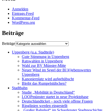
Anmelden
Eintrags-Feed
Kommentar-Feed
WordPress.org
Beiträge
Beiträge
Uppenberg (u.a. Stadtteile)
Gute Stimmung in Uppenberg
Ratswahlen in Uppenberg
Wahl zur BV Münster-Mitte
Neuer Wind im Segel der BI l(i)ebenswertes
Uppenberg
Kanonierplatz wird aufgehübscht
Bleibt das Rumpelstübchen?
Stadtbahn
Studie „Mobilität in Deutschland“
LOOPmünster startet in neue Projektphase
Deutschlandticket – noch viele offene Fragen
Ringlinien werden eingestellt
„Großer Bahnhof“ im Schaufenster Stadtgeschichte