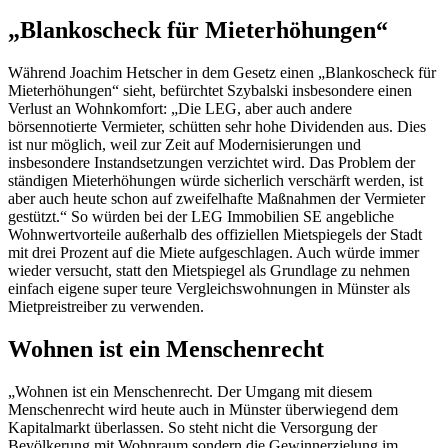
„Blankoscheck für Mieterhöhungen“
Während Joachim Hetscher in dem Gesetz einen „Blankoscheck für
Mieterhöhungen“ sieht, befürchtet Szybalski insbesondere einen
Verlust an Wohnkomfort: „Die LEG, aber auch andere
börsennotierte Vermieter, schütten sehr hohe Dividenden aus. Dies
ist nur möglich, weil zur Zeit auf Modernisierungen und
insbesondere Instandsetzungen verzichtet wird. Das Problem der
ständigen Mieterhöhungen würde sicherlich verschärft werden, ist
aber auch heute schon auf zweifelhafte Maßnahmen der Vermieter
gestützt.“ So würden bei der LEG Immobilien SE angebliche
Wohnwertvorteile außerhalb des offiziellen Mietspiegels der Stadt
mit drei Prozent auf die Miete aufgeschlagen. Auch würde immer
wieder versucht, statt den Mietspiegel als Grundlage zu nehmen
einfach eigene super teure Vergleichswohnungen in Münster als
Mietpreistreiber zu verwenden.
Wohnen ist ein Menschenrecht
„Wohnen ist ein Menschenrecht. Der Umgang mit diesem
Menschenrecht wird heute auch in Münster überwiegend dem
Kapitalmarkt überlassen. So steht nicht die Versorgung der
Bevölkerung mit Wohnraum sondern die Gewinnerzielung im