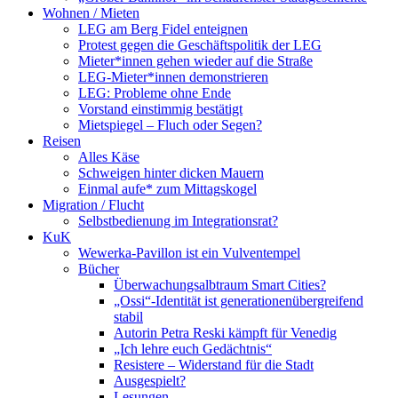
Wohnen / Mieten
LEG am Berg Fidel enteignen
Protest gegen die Geschäftspolitik der LEG
Mieter*innen gehen wieder auf die Straße
LEG-Mieter*innen demonstrieren
LEG: Probleme ohne Ende
Vorstand einstimmig bestätigt
Mietspiegel – Fluch oder Segen?
Reisen
Alles Käse
Schweigen hinter dicken Mauern
Einmal aufe* zum Mittagskogel
Migration / Flucht
Selbstbedienung im Integrationsrat?
KuK
Wewerka-Pavillon ist ein Vulventempel
Bücher
Überwachungsalbtraum Smart Cities?
„Ossi“-Identität ist generationenübergreifend
stabil
Autorin Petra Reski kämpft für Venedig
„Ich lehre euch Gedächtnis“
Resistere – Widerstand für die Stadt
Ausgespielt?
Lesungen