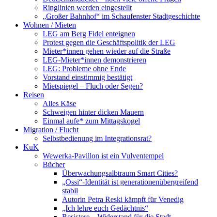
Ringlinien werden eingestellt
„Großer Bahnhof“ im Schaufenster Stadtgeschichte
Wohnen / Mieten
LEG am Berg Fidel enteignen
Protest gegen die Geschäftspolitik der LEG
Mieter*innen gehen wieder auf die Straße
LEG-Mieter*innen demonstrieren
LEG: Probleme ohne Ende
Vorstand einstimmig bestätigt
Mietspiegel – Fluch oder Segen?
Reisen
Alles Käse
Schweigen hinter dicken Mauern
Einmal aufe* zum Mittagskogel
Migration / Flucht
Selbstbedienung im Integrationsrat?
KuK
Wewerka-Pavillon ist ein Vulventempel
Bücher
Überwachungsalbtraum Smart Cities?
„Ossi“-Identität ist generationenübergreifend
stabil
Autorin Petra Reski kämpft für Venedig
„Ich lehre euch Gedächtnis“
Resistere – Widerstand für die Stadt