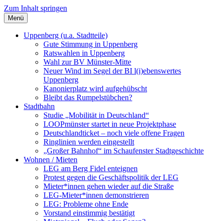
Zum Inhalt springen
Menü
Szybalski.de
Infos über und von Werner Szybalski (Münster)
Uppenberg (u.a. Stadtteile)
Gute Stimmung in Uppenberg
Ratswahlen in Uppenberg
Wahl zur BV Münster-Mitte
Neuer Wind im Segel der BI l(i)ebenswertes
Uppenberg
Kanonierplatz wird aufgehübscht
Bleibt das Rumpelstübchen?
Stadtbahn
Studie „Mobilität in Deutschland“
LOOPmünster startet in neue Projektphase
Deutschlandticket – noch viele offene Fragen
Ringlinien werden eingestellt
„Großer Bahnhof“ im Schaufenster Stadtgeschichte
Wohnen / Mieten
LEG am Berg Fidel enteignen
Protest gegen die Geschäftspolitik der LEG
Mieter*innen gehen wieder auf die Straße
LEG-Mieter*innen demonstrieren
LEG: Probleme ohne Ende
Vorstand einstimmig bestätigt