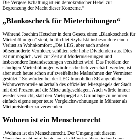
Die Vergesellschaftung ist ein demokratischer Hebel zur
Begrenzung der Macht dieser Konzerne.“
„Blankoscheck für Mieterhöhungen“
Während Joachim Hetscher in dem Gesetz einen „Blankoscheck für
Mieterhöhungen“ sieht, befürchtet Szybalski insbesondere einen
Verlust an Wohnkomfort: „Die LEG, aber auch andere
börsennotierte Vermieter, schütten sehr hohe Dividenden aus. Dies
ist nur möglich, weil zur Zeit auf Modernisierungen und
insbesondere Instandsetzungen verzichtet wird. Das Problem der
ständigen Mieterhöhungen würde sicherlich verschärft werden, ist
aber auch heute schon auf zweifelhafte Maßnahmen der Vermieter
gestützt.“ So würden bei der LEG Immobilien SE angebliche
Wohnwertvorteile außerhalb des offiziellen Mietspiegels der Stadt
mit drei Prozent auf die Miete aufgeschlagen. Auch würde immer
wieder versucht, statt den Mietspiegel als Grundlage zu nehmen
einfach eigene super teure Vergleichswohnungen in Münster als
Mietpreistreiber zu verwenden.
Wohnen ist ein Menschenrecht
„Wohnen ist ein Menschenrecht. Der Umgang mit diesem
Menschenrecht wird heute auch in Münster überwiegend dem