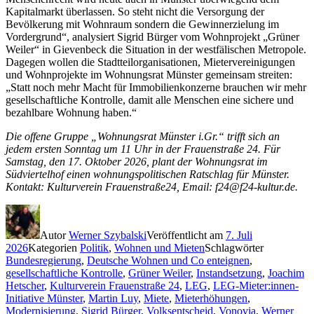
Kapitalmarkt überlassen. So steht nicht die Versorgung der
Bevölkerung mit Wohnraum sondern die Gewinnerzielung im
Vordergrund“, analysiert Sigrid Bürger vom Wohnprojekt „Grüner
Weiler“ in Gievenbeck die Situation in der westfälischen Metropole.
Dagegen wollen die Stadtteilorganisationen, Mietervereinigungen
und Wohnprojekte im Wohnungsrat Münster gemeinsam streiten:
„Statt noch mehr Macht für Immobilienkonzerne brauchen wir mehr
gesellschaftliche Kontrolle, damit alle Menschen eine sichere und
bezahlbare Wohnung haben.“
Die offene Gruppe „Wohnungsrat Münster i.Gr.“ trifft sich an
jedem ersten Sonntag um 11 Uhr in der Frauenstraße 24. Für
Samstag, den 17. Oktober 2026, plant der Wohnungsrat im
Südviertelhof einen wohnungspolitischen Ratschlag für Münster.
Kontakt: Kulturverein Frauenstraße24, Email: f24@f24-kultur.de.
Autor
Werner Szybalski
Veröffentlicht am
7. Juli
2026
Kategorien
Politik
,
Wohnen und Mieten
Schlagwörter
Bundesregierung
,
Deutsche Wohnen und Co enteignen
,
gesellschaftliche Kontrolle
,
Grüner Weiler
,
Instandsetzung
,
Joachim
Hetscher
,
Kulturverein Frauenstraße 24
,
LEG
,
LEG-Mieter:innen-
Initiative Münster
,
Martin Luy
,
Miete
,
Mieterhöhungen
,
Modernisierung
,
Sigrid Bürger
,
Volksentscheid
,
Vonovia
,
Werner