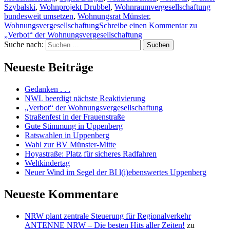
Szybalski
,
Wohnprojekt Drubbel
,
Wohnraumvergesellschaftung
bundesweit umsetzen
,
Wohnungsrat Münster
,
Wohnungsvergesellschaftung
Schreibe einen Kommentar
zu
„Verbot“ der Wohnungsvergesellschaftung
Suche nach:
Suchen
Neueste Beiträge
Gedanken . . .
NWL beerdigt nächste Reaktivierung
„Verbot“ der Wohnungsvergesellschaftung
Straßenfest in der Frauenstraße
Gute Stimmung in Uppenberg
Ratswahlen in Uppenberg
Wahl zur BV Münster-Mitte
Hoyastraße: Platz für sicheres Radfahren
Weltkindertag
Neuer Wind im Segel der BI l(i)ebenswertes Uppenberg
Neueste Kommentare
NRW plant zentrale Steuerung für Regionalverkehr
ANTENNE NRW – Die besten Hits aller Zeiten!
zu