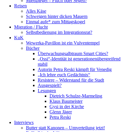
Mietspiegel – Fluch oder Segen?
Reisen
Alles Käse
Schweigen hinter dicken Mauern
Einmal aufe* zum Mittagskogel
Migration / Flucht
Selbstbedienung im Integrationsrat?
KuK
Wewerka-Pavillon ist ein Vulventempel
Bücher
Überwachungsalbtraum Smart Cities?
„Ossi“-Identität ist generationenübergreifend
stabil
Autorin Petra Reski kämpft für Venedig
„Ich lehre euch Gedächtnis“
Resistere – Widerstand für die Stadt
Ausgespielt?
Lesungen
Dietrich Schulze-Marmeling
Klaus Baumeister
Gysi in der Kirche
Glenn Jäger
Petra Reski
Interviews
Butter statt Kanonen – Umverteilung jetzt!