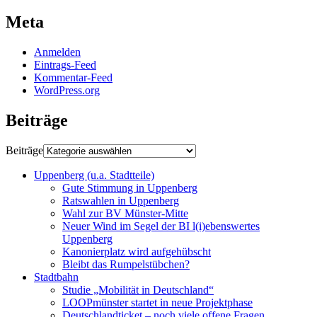
Meta
Anmelden
Eintrags-Feed
Kommentar-Feed
WordPress.org
Beiträge
Beiträge
Uppenberg (u.a. Stadtteile)
Gute Stimmung in Uppenberg
Ratswahlen in Uppenberg
Wahl zur BV Münster-Mitte
Neuer Wind im Segel der BI l(i)ebenswertes
Uppenberg
Kanonierplatz wird aufgehübscht
Bleibt das Rumpelstübchen?
Stadtbahn
Studie „Mobilität in Deutschland“
LOOPmünster startet in neue Projektphase
Deutschlandticket – noch viele offene Fragen