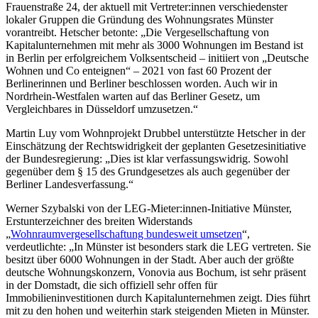
Frauenstraße 24, der aktuell mit Vertreter:innen verschiedenster
lokaler Gruppen die Gründung des Wohnungsrates Münster
vorantreibt. Hetscher betonte: „Die Vergesellschaftung von
Kapitalunternehmen mit mehr als 3000 Wohnungen im Bestand ist
in Berlin per erfolgreichem Volksentscheid – initiiert von „Deutsche
Wohnen und Co enteignen“ – 2021 von fast 60 Prozent der
Berlinerinnen und Berliner beschlossen worden. Auch wir in
Nordrhein-Westfalen warten auf das Berliner Gesetz, um
Vergleichbares in Düsseldorf umzusetzen.“
Martin Luy vom Wohnprojekt Drubbel unterstützte Hetscher in der
Einschätzung der Rechtswidrigkeit der geplanten Gesetzesinitiative
der Bundesregierung: „Dies ist klar verfassungswidrig. Sowohl
gegenüber dem § 15 des Grundgesetzes als auch gegenüber der
Berliner Landesverfassung.“
Werner Szybalski von der LEG-Mieter:innen-Initiative Münster,
Erstunterzeichner des breiten Widerstands
„
Wohnraumvergesellschaftung bundesweit umsetzen
“,
verdeutlichte: „In Münster ist besonders stark die LEG vertreten. Sie
besitzt über 6000 Wohnungen in der Stadt. Aber auch der größte
deutsche Wohnungskonzern, Vonovia aus Bochum, ist sehr präsent
in der Domstadt, die sich offiziell sehr offen für
Immobilieninvestitionen durch Kapitalunternehmen zeigt. Dies führt
mit zu den hohen und weiterhin stark steigenden Mieten in Münster.