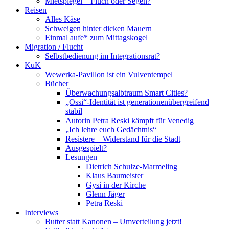
Mietspiegel – Fluch oder Segen?
Reisen
Alles Käse
Schweigen hinter dicken Mauern
Einmal aufe* zum Mittagskogel
Migration / Flucht
Selbstbedienung im Integrationsrat?
KuK
Wewerka-Pavillon ist ein Vulventempel
Bücher
Überwachungsalbtraum Smart Cities?
„Ossi“-Identität ist generationenübergreifend
stabil
Autorin Petra Reski kämpft für Venedig
„Ich lehre euch Gedächtnis“
Resistere – Widerstand für die Stadt
Ausgespielt?
Lesungen
Dietrich Schulze-Marmeling
Klaus Baumeister
Gysi in der Kirche
Glenn Jäger
Petra Reski
Interviews
Butter statt Kanonen – Umverteilung jetzt!