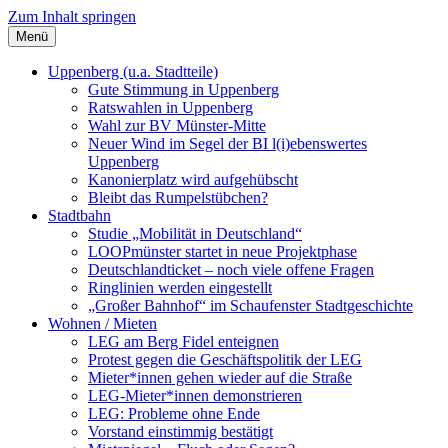
Zum Inhalt springen
Menü
Szybalski.de
Infos über und von Werner Szybalski (Münster)
Uppenberg (u.a. Stadtteile)
Gute Stimmung in Uppenberg
Ratswahlen in Uppenberg
Wahl zur BV Münster-Mitte
Neuer Wind im Segel der BI l(i)ebenswertes
Uppenberg
Kanonierplatz wird aufgehübscht
Bleibt das Rumpelstübchen?
Stadtbahn
Studie „Mobilität in Deutschland“
LOOPmünster startet in neue Projektphase
Deutschlandticket – noch viele offene Fragen
Ringlinien werden eingestellt
„Großer Bahnhof“ im Schaufenster Stadtgeschichte
Wohnen / Mieten
LEG am Berg Fidel enteignen
Protest gegen die Geschäftspolitik der LEG
Mieter*innen gehen wieder auf die Straße
LEG-Mieter*innen demonstrieren
LEG: Probleme ohne Ende
Vorstand einstimmig bestätigt