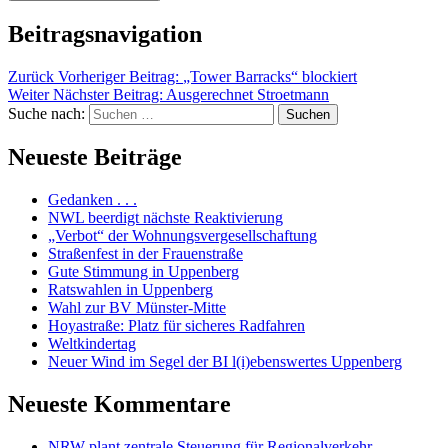
Beitragsnavigation
Zurück
Vorheriger Beitrag:
„Tower Barracks“ blockiert
Weiter
Nächster Beitrag:
Ausgerechnet Stroetmann
Suche nach:
Suchen
Neueste Beiträge
Gedanken . . .
NWL beerdigt nächste Reaktivierung
„Verbot“ der Wohnungsvergesellschaftung
Straßenfest in der Frauenstraße
Gute Stimmung in Uppenberg
Ratswahlen in Uppenberg
Wahl zur BV Münster-Mitte
Hoyastraße: Platz für sicheres Radfahren
Weltkindertag
Neuer Wind im Segel der BI l(i)ebenswertes Uppenberg
Neueste Kommentare
NRW plant zentrale Steuerung für Regionalverkehr