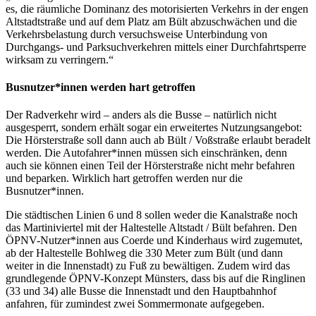
es, die räumliche Dominanz des motorisierten Verkehrs in der engen
Altstadtstraße und auf dem Platz am Bült abzuschwächen und die
Verkehrsbelastung durch versuchsweise Unterbindung von
Durchgangs- und Parksuchverkehren mittels einer Durchfahrtsperre
wirksam zu verringern.“
Busnutzer*innen werden hart getroffen
Der Radverkehr wird – anders als die Busse – natürlich nicht
ausgesperrt, sondern erhält sogar ein erweitertes Nutzungsangebot:
Die Hörsterstraße soll dann auch ab Bült / Voßstraße erlaubt beradelt
werden. Die Autofahrer*innen müssen sich einschränken, denn
auch sie können einen Teil der Hörsterstraße nicht mehr befahren
und beparken. Wirklich hart getroffen werden nur die
Busnutzer*innen.
Die städtischen Linien 6 und 8 sollen weder die Kanalstraße noch
das Martiniviertel mit der Haltestelle Altstadt / Bült befahren. Den
ÖPNV-Nutzer*innen aus Coerde und Kinderhaus wird zugemutet,
ab der Haltestelle Bohlweg die 330 Meter zum Bült (und dann
weiter in die Innenstadt) zu Fuß zu bewältigen. Zudem wird das
grundlegende ÖPNV-Konzept Münsters, dass bis auf die Ringlinen
(33 und 34) alle Busse die Innenstadt und den Hauptbahnhof
anfahren, für zumindest zwei Sommermonate aufgegeben.