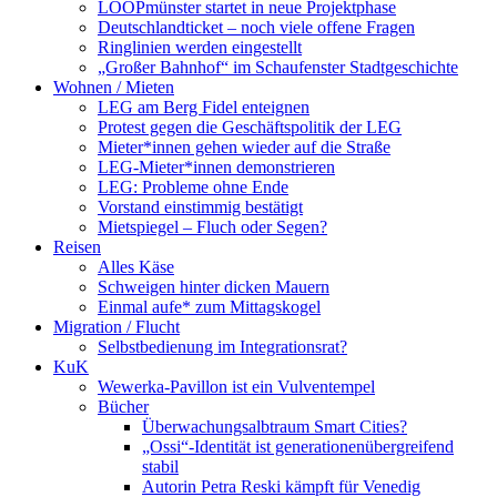
LOOPmünster startet in neue Projektphase
Deutschlandticket – noch viele offene Fragen
Ringlinien werden eingestellt
„Großer Bahnhof“ im Schaufenster Stadtgeschichte
Wohnen / Mieten
LEG am Berg Fidel enteignen
Protest gegen die Geschäftspolitik der LEG
Mieter*innen gehen wieder auf die Straße
LEG-Mieter*innen demonstrieren
LEG: Probleme ohne Ende
Vorstand einstimmig bestätigt
Mietspiegel – Fluch oder Segen?
Reisen
Alles Käse
Schweigen hinter dicken Mauern
Einmal aufe* zum Mittagskogel
Migration / Flucht
Selbstbedienung im Integrationsrat?
KuK
Wewerka-Pavillon ist ein Vulventempel
Bücher
Überwachungsalbtraum Smart Cities?
„Ossi“-Identität ist generationenübergreifend
stabil
Autorin Petra Reski kämpft für Venedig