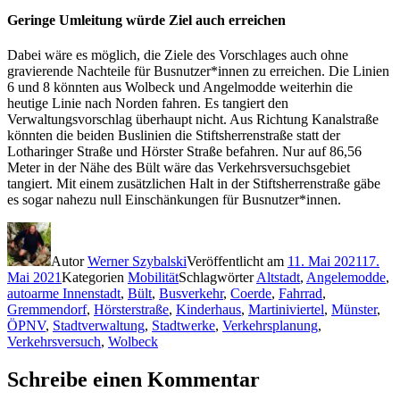
Geringe Umleitung würde Ziel auch erreichen
Dabei wäre es möglich, die Ziele des Vorschlages auch ohne
gravierende Nachteile für Busnutzer*innen zu erreichen. Die Linien
6 und 8 könnten aus Wolbeck und Angelmodde weiterhin die
heutige Linie nach Norden fahren. Es tangiert den
Verwaltungsvorschlag überhaupt nicht. Aus Richtung Kanalstraße
könnten die beiden Buslinien die Stiftsherrenstraße statt der
Lotharinger Straße und Hörster Straße befahren. Nur auf 86,56
Meter in der Nähe des Bült wäre das Verkehrsversuchsgebiet
tangiert. Mit einem zusätzlichen Halt in der Stiftsherrenstraße gäbe
es sogar nahezu null Einschänkungen für Busnutzer*innen.
Autor
Werner Szybalski
Veröffentlicht am
11. Mai 2021
17.
Mai 2021
Kategorien
Mobilität
Schlagwörter
Altstadt
,
Angelemodde
,
autoarme Innenstadt
,
Bült
,
Busverkehr
,
Coerde
,
Fahrrad
,
Gremmendorf
,
Hörsterstraße
,
Kinderhaus
,
Martiniviertel
,
Münster
,
ÖPNV
,
Stadtverwaltung
,
Stadtwerke
,
Verkehrsplanung
,
Verkehrsversuch
,
Wolbeck
Schreibe einen Kommentar