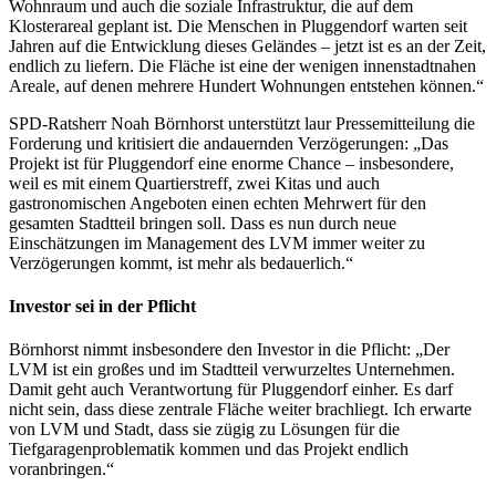
Wohnraum und auch die soziale Infrastruktur, die auf dem
Klosterareal geplant ist. Die Menschen in Pluggendorf warten seit
Jahren auf die Entwicklung dieses Geländes – jetzt ist es an der Zeit,
endlich zu liefern. Die Fläche ist eine der wenigen innenstadtnahen
Areale, auf denen mehrere Hundert Wohnungen entstehen können.“
SPD-Ratsherr Noah Börnhorst unterstützt laur Pressemitteilung die
Forderung und kritisiert die andauernden Verzögerungen: „Das
Projekt ist für Pluggendorf eine enorme Chance – insbesondere,
weil es mit einem Quartierstreff, zwei Kitas und auch
gastronomischen Angeboten einen echten Mehrwert für den
gesamten Stadtteil bringen soll. Dass es nun durch neue
Einschätzungen im Management des LVM immer weiter zu
Verzögerungen kommt, ist mehr als bedauerlich.“
Investor sei in der Pflicht
Börnhorst nimmt insbesondere den Investor in die Pflicht: „Der
LVM ist ein großes und im Stadtteil verwurzeltes Unternehmen.
Damit geht auch Verantwortung für Pluggendorf einher. Es darf
nicht sein, dass diese zentrale Fläche weiter brachliegt. Ich erwarte
von LVM und Stadt, dass sie zügig zu Lösungen für die
Tiefgaragenproblematik kommen und das Projekt endlich
voranbringen.“