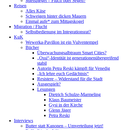
Mietspiegel – Fluch oder Segen?
Reisen
Alles Käse
Schweigen hinter dicken Mauern
Einmal aufe* zum Mittagskogel
Migration / Flucht
Selbstbedienung im Integrationsrat?
KuK
Wewerka-Pavillon ist ein Vulventempel
Bücher
Überwachungsalbtraum Smart Cities?
„Ossi“-Identität ist generationenübergreifend
stabil
Autorin Petra Reski kämpft für Venedig
„Ich lehre euch Gedächtnis“
Resistere – Widerstand für die Stadt
Ausgespielt?
Lesungen
Dietrich Schulze-Marmeling
Klaus Baumeister
Gysi in der Kirche
Glenn Jäger
Petra Reski
Interviews
Butter statt Kanonen – Umverteilung jetzt!