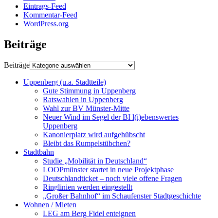
Eintrags-Feed
Kommentar-Feed
WordPress.org
Beiträge
Beiträge
Uppenberg (u.a. Stadtteile)
Gute Stimmung in Uppenberg
Ratswahlen in Uppenberg
Wahl zur BV Münster-Mitte
Neuer Wind im Segel der BI l(i)ebenswertes
Uppenberg
Kanonierplatz wird aufgehübscht
Bleibt das Rumpelstübchen?
Stadtbahn
Studie „Mobilität in Deutschland“
LOOPmünster startet in neue Projektphase
Deutschlandticket – noch viele offene Fragen
Ringlinien werden eingestellt
„Großer Bahnhof“ im Schaufenster Stadtgeschichte
Wohnen / Mieten
LEG am Berg Fidel enteignen