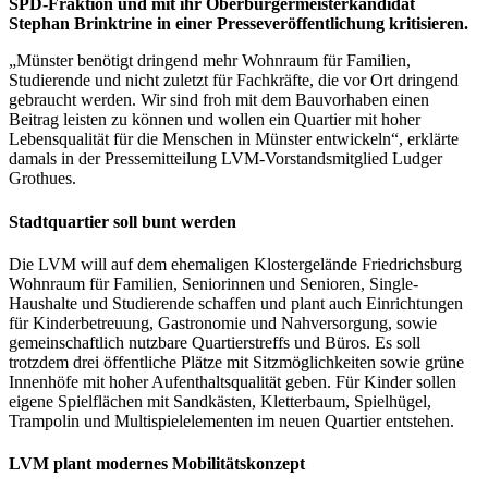
SPD-Fraktion und mit ihr Oberbürgermeisterkandidat
Stephan Brinktrine in einer Presseveröffentlichung kritisieren.
„Münster benötigt dringend mehr Wohnraum für Familien,
Studierende und nicht zuletzt für Fachkräfte, die vor Ort dringend
gebraucht werden. Wir sind froh mit dem Bauvorhaben einen
Beitrag leisten zu können und wollen ein Quartier mit hoher
Lebensqualität für die Menschen in Münster entwickeln“, erklärte
damals in der Pressemitteilung LVM-Vorstandsmitglied Ludger
Grothues.
Stadtquartier soll bunt werden
Die LVM will auf dem ehemaligen Klostergelände Friedrichsburg
Wohnraum für Familien, Seniorinnen und Senioren, Single-
Haushalte und Studierende schaffen und plant auch Einrichtungen
für Kinderbetreuung, Gastronomie und Nahversorgung, sowie
gemeinschaftlich nutzbare Quartierstreffs und Büros. Es soll
trotzdem drei öffentliche Plätze mit Sitzmöglichkeiten sowie grüne
Innenhöfe mit hoher Aufenthaltsqualität geben. Für Kinder sollen
eigene Spielflächen mit Sandkästen, Kletterbaum, Spielhügel,
Trampolin und Multispielelementen im neuen Quartier entstehen.
LVM plant modernes Mobilitätskonzept