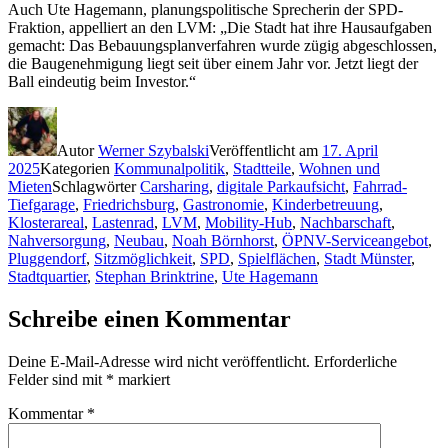
Auch Ute Hagemann, planungspolitische Sprecherin der SPD-
Fraktion, appelliert an den LVM: „Die Stadt hat ihre Hausaufgaben
gemacht: Das Bebauungsplanverfahren wurde zügig abgeschlossen,
die Baugenehmigung liegt seit über einem Jahr vor. Jetzt liegt der
Ball eindeutig beim Investor.“
Autor
Werner Szybalski
Veröffentlicht am
17. April
2025
Kategorien
Kommunalpolitik
,
Stadtteile
,
Wohnen und
Mieten
Schlagwörter
Carsharing
,
digitale Parkaufsicht
,
Fahrrad-
Tiefgarage
,
Friedrichsburg
,
Gastronomie
,
Kinderbetreuung
,
Klosterareal
,
Lastenrad
,
LVM
,
Mobility-Hub
,
Nachbarschaft
,
Nahversorgung
,
Neubau
,
Noah Börnhorst
,
ÖPNV-Serviceangebot
,
Pluggendorf
,
Sitzmöglichkeit
,
SPD
,
Spielflächen
,
Stadt Münster
,
Stadtquartier
,
Stephan Brinktrine
,
Ute Hagemann
Schreibe einen Kommentar
Deine E-Mail-Adresse wird nicht veröffentlicht.
Erforderliche
Felder sind mit
*
markiert
Kommentar
*