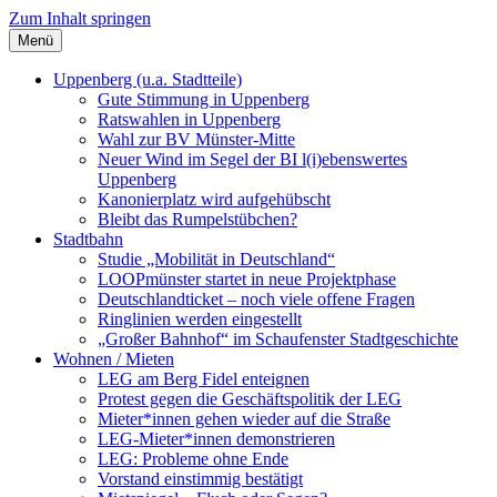
Zum Inhalt springen
Menü
Szybalski.de
Infos über und von Werner Szybalski (Münster)
Uppenberg (u.a. Stadtteile)
Gute Stimmung in Uppenberg
Ratswahlen in Uppenberg
Wahl zur BV Münster-Mitte
Neuer Wind im Segel der BI l(i)ebenswertes
Uppenberg
Kanonierplatz wird aufgehübscht
Bleibt das Rumpelstübchen?
Stadtbahn
Studie „Mobilität in Deutschland“
LOOPmünster startet in neue Projektphase
Deutschlandticket – noch viele offene Fragen
Ringlinien werden eingestellt
„Großer Bahnhof“ im Schaufenster Stadtgeschichte
Wohnen / Mieten
LEG am Berg Fidel enteignen
Protest gegen die Geschäftspolitik der LEG
Mieter*innen gehen wieder auf die Straße
LEG-Mieter*innen demonstrieren
LEG: Probleme ohne Ende
Vorstand einstimmig bestätigt