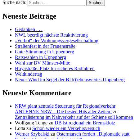
Suche nach:
Suchen
Neueste Beiträge
Gedanken . . .
NWL beerdigt nächste Reaktivierung
„Verbot“ der Wohnungsvergesellschaftung
Straßenfest in der Frauenstraße
Gute Stimmung in Uppenberg
Ratswahlen in Uppenberg
Wahl zur BV Münster-Mitte
Hoyastraße: Platz für sicheres Radfahren
Weltkindertag
Neuer Wind im Segel der BI l(i)ebenswertes Uppenberg
Neueste Kommentare
NRW plant zentrale Steuerung für Regionalverkehr
ANTENNE NRW – Die besten Hits aller Zeiten!
zu
Zentralisierung im Nahverkehr auf der Schiene soll kommen
Wolfgang Tenge
zu
DB ist regional ein Bremsklotz
Lotta
zu
Schon wieder ein Verkehrsversuch
Werner Szybalski
zu
Ostermarsch fordert „Diplomatie statt