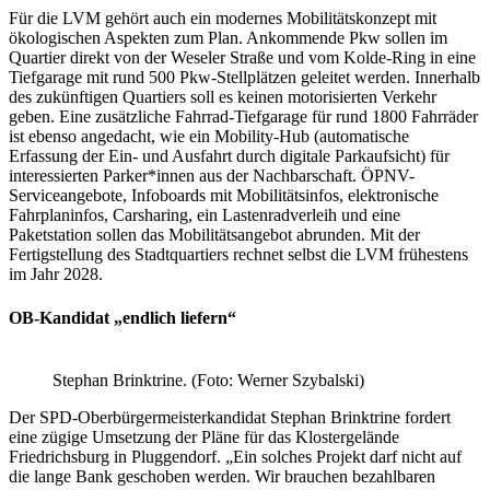
Für die LVM gehört auch ein modernes Mobilitätskonzept mit
ökologischen Aspekten zum Plan. Ankommende Pkw sollen im
Quartier direkt von der Weseler Straße und vom Kolde-Ring in eine
Tiefgarage mit rund 500 Pkw-Stellplätzen geleitet werden. Innerhalb
des zukünftigen Quartiers soll es keinen motorisierten Verkehr
geben. Eine zusätzliche Fahrrad-Tiefgarage für rund 1800 Fahrräder
ist ebenso angedacht, wie ein Mobility-Hub (automatische
Erfassung der Ein- und Ausfahrt durch digitale Parkaufsicht) für
interessierten Parker*innen aus der Nachbarschaft. ÖPNV-
Serviceangebote, Infoboards mit Mobilitätsinfos, elektronische
Fahrplaninfos, Carsharing, ein Lastenradverleih und eine
Paketstation sollen das Mobilitätsangebot abrunden. Mit der
Fertigstellung des Stadtquartiers rechnet selbst die LVM frühestens
im Jahr 2028.
O
B-Kandidat „endlich liefern“
Stephan Brinktrine. (Foto: Werner Szybalski)
Der SPD-Oberbürgermeisterkandidat Stephan Brinktrine fordert
eine zügige Umsetzung der Pläne für das Klostergelände
Friedrichsburg in Pluggendorf. „Ein solches Projekt darf nicht auf
die lange Bank geschoben werden. Wir brauchen bezahlbaren