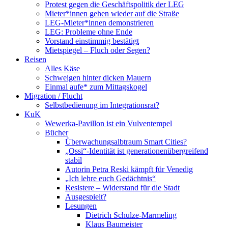
Protest gegen die Geschäftspolitik der LEG
Mieter*innen gehen wieder auf die Straße
LEG-Mieter*innen demonstrieren
LEG: Probleme ohne Ende
Vorstand einstimmig bestätigt
Mietspiegel – Fluch oder Segen?
Reisen
Alles Käse
Schweigen hinter dicken Mauern
Einmal aufe* zum Mittagskogel
Migration / Flucht
Selbstbedienung im Integrationsrat?
KuK
Wewerka-Pavillon ist ein Vulventempel
Bücher
Überwachungsalbtraum Smart Cities?
„Ossi“-Identität ist generationenübergreifend
stabil
Autorin Petra Reski kämpft für Venedig
„Ich lehre euch Gedächtnis“
Resistere – Widerstand für die Stadt
Ausgespielt?
Lesungen
Dietrich Schulze-Marmeling
Klaus Baumeister