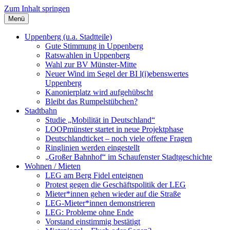
Zum Inhalt springen
Menü
Szybalski.de
Infos über und von Werner Szybalski (Münster)
Uppenberg (u.a. Stadtteile)
Gute Stimmung in Uppenberg
Ratswahlen in Uppenberg
Wahl zur BV Münster-Mitte
Neuer Wind im Segel der BI l(i)ebenswertes
Uppenberg
Kanonierplatz wird aufgehübscht
Bleibt das Rumpelstübchen?
Stadtbahn
Studie „Mobilität in Deutschland“
LOOPmünster startet in neue Projektphase
Deutschlandticket – noch viele offene Fragen
Ringlinien werden eingestellt
„Großer Bahnhof“ im Schaufenster Stadtgeschichte
Wohnen / Mieten
LEG am Berg Fidel enteignen
Protest gegen die Geschäftspolitik der LEG
Mieter*innen gehen wieder auf die Straße
LEG-Mieter*innen demonstrieren
LEG: Probleme ohne Ende
Vorstand einstimmig bestätigt