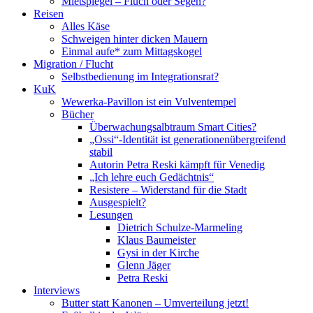
Mietspiegel – Fluch oder Segen?
Reisen
Alles Käse
Schweigen hinter dicken Mauern
Einmal aufe* zum Mittagskogel
Migration / Flucht
Selbstbedienung im Integrationsrat?
KuK
Wewerka-Pavillon ist ein Vulventempel
Bücher
Überwachungsalbtraum Smart Cities?
„Ossi“-Identität ist generationenübergreifend
stabil
Autorin Petra Reski kämpft für Venedig
„Ich lehre euch Gedächtnis“
Resistere – Widerstand für die Stadt
Ausgespielt?
Lesungen
Dietrich Schulze-Marmeling
Klaus Baumeister
Gysi in der Kirche
Glenn Jäger
Petra Reski
Interviews
Butter statt Kanonen – Umverteilung jetzt!