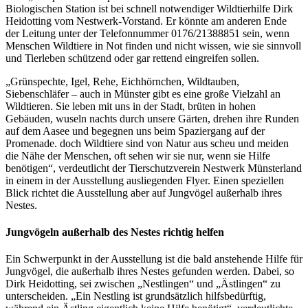
Biologischen Station ist bei schnell notwendiger Wildtierhilfe Dirk
Heidotting vom Nestwerk-Vorstand. Er könnte am anderen Ende
der Leitung unter der Telefonnummer 0176/21388851 sein, wenn
Menschen Wildtiere in Not finden und nicht wissen, wie sie sinnvoll
und Tierleben schützend oder gar rettend eingreifen sollen.
„Grünspechte, Igel, Rehe, Eichhörnchen, Wildtauben,
Siebenschläfer – auch in Münster gibt es eine große Vielzahl an
Wildtieren. Sie leben mit uns in der Stadt, brüten in hohen
Gebäuden, wuseln nachts durch unsere Gärten, drehen ihre Runden
auf dem Aasee und begegnen uns beim Spaziergang auf der
Promenade. doch Wildtiere sind von Natur aus scheu und meiden
die Nähe der Menschen, oft sehen wir sie nur, wenn sie Hilfe
benötigen“, verdeutlicht der Tierschutzverein Nestwerk Münsterland
in einem in der Ausstellung ausliegenden Flyer. Einen speziellen
Blick richtet die Ausstellung aber auf Jungvögel außerhalb ihres
Nestes.
Jungvögeln außerhalb des Nestes richtig helfen
Ein Schwerpunkt in der Ausstellung ist die bald anstehende Hilfe für
Jungvögel, die außerhalb ihres Nestes gefunden werden. Dabei, so
Dirk Heidotting, sei zwischen „Nestlingen“ und „Ästlingen“ zu
unterscheiden. „Ein Nestling ist grundsätzlich hilfsbedürftig,