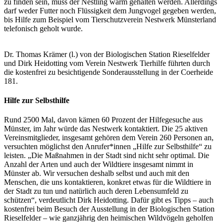
zu finden sein, muss der Nestling warm gehalten werden. Allerdings
darf weder Futter noch Flüssigkeit dem Jungvogel gegeben werden,
bis Hilfe zum Beispiel vom Tierschutzverein Nestwerk Münsterland
telefonisch geholt wurde.
Dr. Thomas Krämer (l.) von der Biologischen Station Rieselfelder
und Dirk Heidotting vom Verein Nestwerk Tierhilfe führten durch
die kostenfrei zu besichtigende Sonderausstellung in der Coerheide
181.
Hilfe zur Selbsthilfe
Rund 2500 Mal, davon kämen 60 Prozent der Hilfegesuche aus
Münster, im Jahr würde das Nestwerk kontaktiert. Die 25 aktiven
Vereinsmitglieder, insgesamt gehören dem Verein 260 Personen an,
versuchten möglichst den Anrufer*innen „Hilfe zur Selbsthilfe“ zu
leisten. „Die Maßnahmen in der Stadt sind nicht sehr optimal. Die
Anzahl der Arten und auch der Wildtiere insgesamt nimmt in
Münster ab. Wir versuchen deshalb selbst und auch mit den
Menschen, die uns kontaktieren, konkret etwas für die Wildtiere in
der Stadt zu tun und natürlich auch deren Lebensumfeld zu
schützen“, verdeutlicht Dirk Heidotting. Dafür gibt es Tipps – auch
kostenfrei beim Besuch der Ausstellung in der Biologischen Station
Rieselfelder – wie ganzjährig den heimischen Wildvögeln geholfen