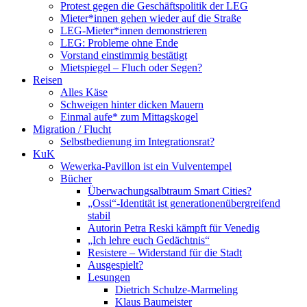
Protest gegen die Geschäftspolitik der LEG
Mieter*innen gehen wieder auf die Straße
LEG-Mieter*innen demonstrieren
LEG: Probleme ohne Ende
Vorstand einstimmig bestätigt
Mietspiegel – Fluch oder Segen?
Reisen
Alles Käse
Schweigen hinter dicken Mauern
Einmal aufe* zum Mittagskogel
Migration / Flucht
Selbstbedienung im Integrationsrat?
KuK
Wewerka-Pavillon ist ein Vulventempel
Bücher
Überwachungsalbtraum Smart Cities?
„Ossi“-Identität ist generationenübergreifend
stabil
Autorin Petra Reski kämpft für Venedig
„Ich lehre euch Gedächtnis“
Resistere – Widerstand für die Stadt
Ausgespielt?
Lesungen
Dietrich Schulze-Marmeling
Klaus Baumeister