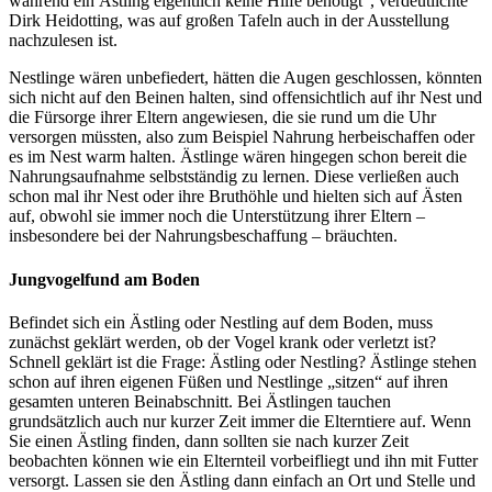
während ein Ästling eigentlich keine Hilfe benötigt“, verdeutlichte
Dirk Heidotting, was auf großen Tafeln auch in der Ausstellung
nachzulesen ist.
Nestlinge wären unbefiedert, hätten die Augen geschlossen, könnten
sich nicht auf den Beinen halten, sind offensichtlich auf ihr Nest und
die Fürsorge ihrer Eltern angewiesen, die sie rund um die Uhr
versorgen müssten, also zum Beispiel Nahrung herbeischaffen oder
es im Nest warm halten. Ästlinge wären hingegen schon bereit die
Nahrungsaufnahme selbstständig zu lernen. Diese verließen auch
schon mal ihr Nest oder ihre Bruthöhle und hielten sich auf Ästen
auf, obwohl sie immer noch die Unterstützung ihrer Eltern –
insbesondere bei der Nahrungsbeschaffung – bräuchten.
Jungvogelfund am Boden
Befindet sich ein Ästling oder Nestling auf dem Boden, muss
zunächst geklärt werden, ob der Vogel krank oder verletzt ist?
Schnell geklärt ist die Frage: Ästling oder Nestling? Ästlinge stehen
schon auf ihren eigenen Füßen und Nestlinge „sitzen“ auf ihren
gesamten unteren Beinabschnitt. Bei Ästlingen tauchen
grundsätzlich auch nur kurzer Zeit immer die Elterntiere auf. Wenn
Sie einen Ästling finden, dann sollten sie nach kurzer Zeit
beobachten können wie ein Elternteil vorbeifliegt und ihn mit Futter
versorgt. Lassen sie den Ästling dann einfach an Ort und Stelle und