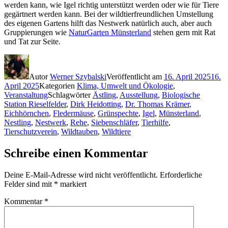
werden kann, wie Igel richtig unterstützt werden oder wie für Tiere
gegärtnert werden kann. Bei der wildtierfreundlichen Umstellung
des eigenen Gartens hilft das Nestwerk natürlich auch, aber auch
Gruppierungen wie
NaturGarten Münsterland
stehen gern mit Rat
und Tat zur Seite.
Autor
Werner Szybalski
Veröffentlicht am
16. April 2025
16.
April 2025
Kategorien
Klima, Umwelt und Ökologie
,
Veranstaltung
Schlagwörter
Ästling
,
Ausstellung
,
Biologische
Station Rieselfelder
,
Dirk Heidotting
,
Dr. Thomas Krämer
,
Eichhörnchen
,
Fledermäuse
,
Grünspechte
,
Igel
,
Münsterland
,
Nestling
,
Nestwerk
,
Rehe
,
Siebenschläfer
,
Tierhilfe
,
Tierschutzverein
,
Wildtauben
,
Wildtiere
Schreibe einen Kommentar
Deine E-Mail-Adresse wird nicht veröffentlicht.
Erforderliche
Felder sind mit
*
markiert
Kommentar
*