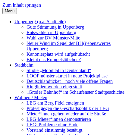
Zum Inhalt springen
Menü
Szybalski.de
Infos über und von Werner Szybalski (Münster)
Uppenberg (u.a. Stadtteile)
Gute Stimmung in Uppenberg
Ratswahlen in Uppenberg
Wahl zur BV Münster-Mitte
Neuer Wind im Segel der BI l(i)ebenswertes
Uppenberg
Kanonierplatz wird aufgehübscht
Bleibt das Rumpelstübchen?
Stadtbahn
Studie „Mobilität in Deutschland“
LOOPmünster startet in neue Projektphase
Deutschlandticket – noch viele offene Fragen
Ringlinien werden eingestellt
„Großer Bahnhof“ im Schaufenster Stadtgeschichte
Wohnen / Mieten
LEG am Berg Fidel enteignen
Protest gegen die Geschäftspolitik der LEG
Mieter*innen gehen wieder auf die Straße
LEG-Mieter*innen demonstrieren
LEG: Probleme ohne Ende
Vorstand einstimmig bestätigt