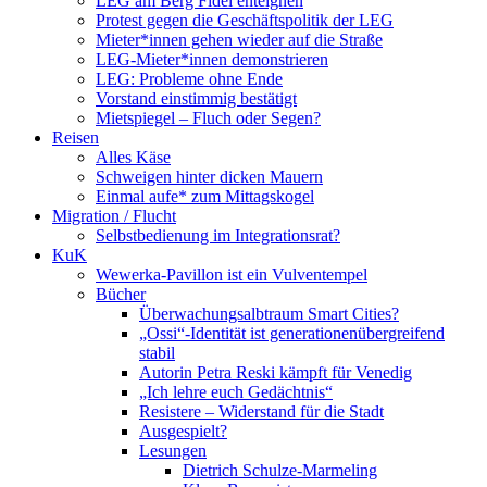
LEG am Berg Fidel enteignen
Protest gegen die Geschäftspolitik der LEG
Mieter*innen gehen wieder auf die Straße
LEG-Mieter*innen demonstrieren
LEG: Probleme ohne Ende
Vorstand einstimmig bestätigt
Mietspiegel – Fluch oder Segen?
Reisen
Alles Käse
Schweigen hinter dicken Mauern
Einmal aufe* zum Mittagskogel
Migration / Flucht
Selbstbedienung im Integrationsrat?
KuK
Wewerka-Pavillon ist ein Vulventempel
Bücher
Überwachungsalbtraum Smart Cities?
„Ossi“-Identität ist generationenübergreifend
stabil
Autorin Petra Reski kämpft für Venedig
„Ich lehre euch Gedächtnis“
Resistere – Widerstand für die Stadt
Ausgespielt?
Lesungen
Dietrich Schulze-Marmeling