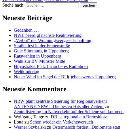
Suche nach:
Suchen
Neueste Beiträge
Gedanken . . .
NWL beerdigt nächste Reaktivierung
„Verbot“ der Wohnungsvergesellschaftung
Straßenfest in der Frauenstraße
Gute Stimmung in Uppenberg
Ratswahlen in Uppenberg
Wahl zur BV Münster-Mitte
Hoyastraße: Platz für sicheres Radfahren
Weltkindertag
Neuer Wind im Segel der BI l(i)ebenswertes Uppenberg
Neueste Kommentare
NRW plant zentrale Steuerung für Regionalverkehr
ANTENNE NRW – Die besten Hits aller Zeiten!
zu
Zentralisierung im Nahverkehr auf der Schiene soll kommen
Wolfgang Tenge
zu
DB ist regional ein Bremsklotz
Lotta
zu
Schon wieder ein Verkehrsversuch
Werner Szybalski
zu
Ostermarsch fordert „Diplomatie statt