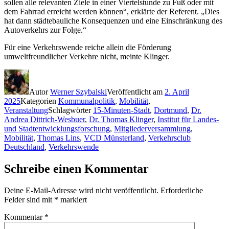
sollen alle relevanten Ziele in einer Viertelstunde zu Fuß oder mit
dem Fahrrad erreicht werden können“, erklärte der Referent. „Dies
hat dann städtebauliche Konsequenzen und eine Einschränkung des
Autoverkehrs zur Folge.“
Für eine Verkehrswende reiche allein die Förderung
umweltfreundlicher Verkehre nicht, meinte Klinger.
Autor
Werner Szybalski
Veröffentlicht am
2. April
2025
Kategorien
Kommunalpolitik
,
Mobilität
,
Veranstaltung
Schlagwörter
15-Minuten-Stadt
,
Dortmund
,
Dr.
Andrea Dittrich-Wesbuer
,
Dr. Thomas Klinger
,
Institut für Landes-
und Stadtentwicklungsforschung
,
Mitgliederversammlung
,
Mobilität
,
Thomas Lins
,
VCD Münsterland
,
Verkehrsclub
Deutschland
,
Verkehrswende
Schreibe einen Kommentar
Deine E-Mail-Adresse wird nicht veröffentlicht.
Erforderliche
Felder sind mit
*
markiert
Kommentar
*