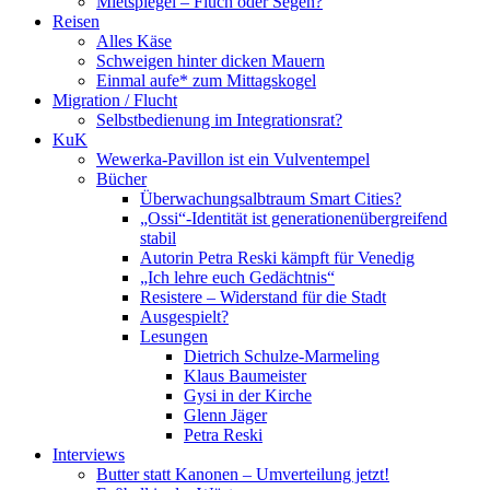
Mietspiegel – Fluch oder Segen?
Reisen
Alles Käse
Schweigen hinter dicken Mauern
Einmal aufe* zum Mittagskogel
Migration / Flucht
Selbstbedienung im Integrationsrat?
KuK
Wewerka-Pavillon ist ein Vulventempel
Bücher
Überwachungsalbtraum Smart Cities?
„Ossi“-Identität ist generationenübergreifend
stabil
Autorin Petra Reski kämpft für Venedig
„Ich lehre euch Gedächtnis“
Resistere – Widerstand für die Stadt
Ausgespielt?
Lesungen
Dietrich Schulze-Marmeling
Klaus Baumeister
Gysi in der Kirche
Glenn Jäger
Petra Reski
Interviews
Butter statt Kanonen – Umverteilung jetzt!