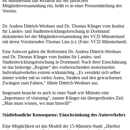
im Münsterland das Refaerat auf der jährlichen
Mitgliederversammlung ein, heißt es in einer Pressemitteilung des
Vereins.
Dr. Andrea Dittrich-Wesbuer und Dr. Thomas Klinger vom Institut
für Landes- und Stadtentwicklungsforschung in Dortmund
diskutierten bei der Mitgliederversammlung des VCD Münsterland
mit deren Vorsitzenden Thomas Lins (r.). (Foto: VCD Münsterland)
Eine Antwort gaben die Referenten Dr. Andrea Dittrich-Wesbuer
und Dr. Thomas Klinger vom Institut für Landes- und
Stadtentwicklungsforschung in Dortmund: Nach ihrer Einschätzung
ist das bisherige „Regime“ des vorherrschenden motorisierten
Individualverkehrs extrem wirkmächtig. „Es verstärkt sich selber
immer wieder mit so vielen Autos, Straßen und den gewachsenen
Zwängen zum Fahren,“ führte Dittrich-Wesbuer aus.
Insgesamt brauche es auch in einer Stadt wie Münster eine
„Importance of visioning“, nannte Klinger ein übergreifendes Ziel:
„Man muss wissen, wo man hinwill!“
Städtebauliche Konsequenz: Einschränkung des Autoverkehrs
Eine Möglichkeit sei das Modell der 15-Minuten-Stadt: „Hierbei