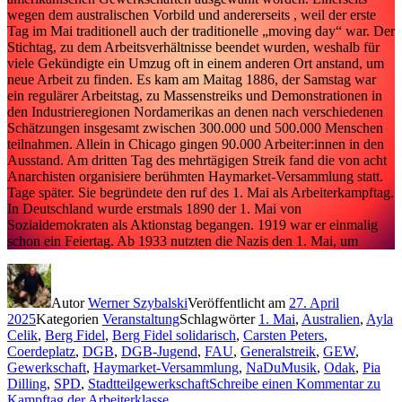
wegen dem australischen Vorbild und andererseits , weil der erste
Tag im Mai traditionell auch der traditionelle „moving day“ war. Der
Stichtag, zu dem Arbeitsverhältnisse beendet wurden, weshalb für
viele Gekündigte ein Umzug oft in einem anderen Ort anstand, um
neue Arbeit zu finden. Es kam am Maitag 1886, der Samstag war
ein regulärer Arbeitstag, zu Massenstreiks und Demonstrationen in
den Industrieregionen Nordamerikas an denen nach verschiedenen
Schätzungen insgesamt zwischen 300.000 und 500.000 Menschen
teilnahmen. Allein in Chicago gingen 90.000 Arbeiter:innen in den
Ausstand. Am dritten Tag des mehrtägigen Streik fand die von acht
Anarchisten organisiere berühmten Haymarket-Versammlung statt.
Tage später. Sie begründete den ruf des 1. Mai als Arbeiterkampftag.
In Deutschland wurde erstmals 1890 der 1. Mai von
Sozialdemokraten als Aktionstag begangen. 1919 war er einmalig
schon ein Feiertag. Ab 1933 nutzten die Nazis den 1. Mai, um
Autor
Werner Szybalski
Veröffentlicht am
27. April
2025
Kategorien
Veranstaltung
Schlagwörter
1. Mai
,
Australien
,
Ayla
Celik
,
Berg Fidel
,
Berg Fidel solidarisch
,
Carsten Peters
,
Coerdeplatz
,
DGB
,
DGB-Jugend
,
FAU
,
Generalstreik
,
GEW
,
Gewerkschaft
,
Haymarket-Versammlung
,
NaDuMusik
,
Odak
,
Pia
Dilling
,
SPD
,
Stadtteilgewerkschaft
Schreibe einen Kommentar
zu
Kampftag der Arbeiterklasse