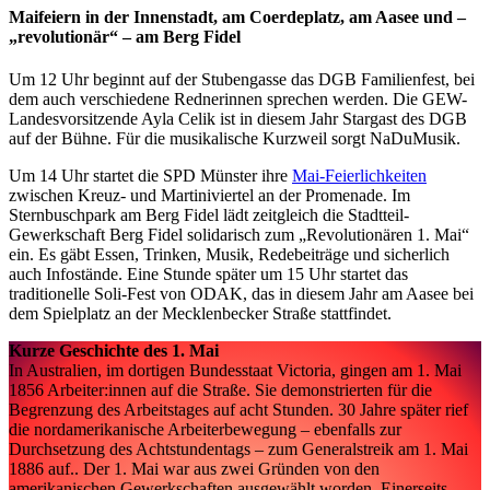
Maifeiern in der Innenstadt, am Coerdeplatz, am Aasee und –
„revolutionär“ – am Berg Fidel
Um 12 Uhr beginnt auf der Stubengasse das DGB Familienfest, bei
dem auch verschiedene Rednerinnen sprechen werden. Die GEW-
Landesvorsitzende Ayla Celik ist in diesem Jahr Stargast des DGB
auf der Bühne. Für die musikalische Kurzweil sorgt NaDuMusik.
Um 14 Uhr startet die SPD Münster ihre
Mai-Feierlichkeiten
zwischen Kreuz- und Martiniviertel an der Promenade. Im
Sternbuschpark am Berg Fidel lädt zeitgleich die Stadtteil-
Gewerkschaft Berg Fidel solidarisch zum „Revolutionären 1. Mai“
ein. Es gäbt Essen, Trinken, Musik, Redebeiträge und sicherlich
auch Infostände. Eine Stunde später um 15 Uhr startet das
traditionelle Soli-Fest von ODAK, das in diesem Jahr am Aasee bei
dem Spielplatz an der Mecklenbecker Straße stattfindet.
Kurze Geschichte des 1. Mai
In Australien, im dortigen Bundesstaat Victoria, gingen am 1. Mai
1856 Arbeiter:innen auf die Straße. Sie demonstrierten für die
Begrenzung des Arbeitstages auf acht Stunden. 30 Jahre später rief
die nordamerikanische Arbeiterbewegung – ebenfalls zur
Durchsetzung des Achtstundentags – zum Generalstreik am 1. Mai
1886 auf.. Der 1. Mai war aus zwei Gründen von den
amerikanischen Gewerkschaften ausgewählt worden. Einerseits