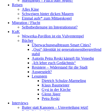
Mietspiegel – Fluch oder Segen?
Reisen
Alles Käse
Schweigen hinter dicken Mauern
Einmal aufe* zum Mittagskogel
Migration / Flucht
Selbstbedienung im Integrationsrat?
KuK
Wewerka-Pavillon ist ein Vulventempel
Bücher
Überwachungsalbtraum Smart Cities?
„Ossi“-Identität ist generationenübergreifend
stabil
Autorin Petra Reski kämpft für Venedig
„Ich lehre euch Gedächtnis“
Resistere – Widerstand für die Stadt
Ausgespielt?
Lesungen
Dietrich Schulze-Marmeling
Klaus Baumeister
Gysi in der Kirche
Glenn Jäger
Petra Reski
Interviews
Butter statt Kanonen – Umverteilung jetzt!