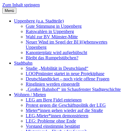
Zum Inhalt springen
Menü
Szybalski.de
Infos über und von Werner Szybalski (Münster)
Uppenberg (u.a. Stadtteile)
Gute Stimmung in Uppenberg
Ratswahlen in Uppenberg
Wahl zur BV Münster-Mitte
Neuer Wind im Segel der BI l(i)ebenswertes
Uppenberg
Kanonierplatz wird aufgehübscht
Bleibt das Rumpelstübchen?
Stadtbahn
Studie „Mobilität in Deutschland“
LOOPmünster startet in neue Projektphase
Deutschlandticket – noch viele offene Fragen
Ringlinien werden eingestellt
„Großer Bahnhof“ im Schaufenster Stadtgeschichte
Wohnen / Mieten
LEG am Berg Fidel enteignen
Protest gegen die Geschäftspolitik der LEG
Mieter*innen gehen wieder auf die Straße
LEG-Mieter*innen demonstrieren
LEG: Probleme ohne Ende
Vorstand einstimmig bestätigt