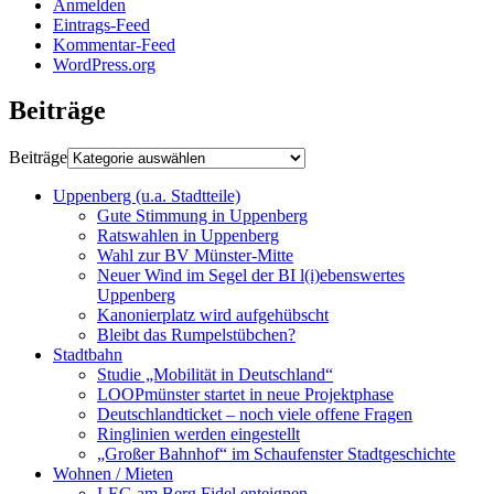
Anmelden
Eintrags-Feed
Kommentar-Feed
WordPress.org
Beiträge
Beiträge
Uppenberg (u.a. Stadtteile)
Gute Stimmung in Uppenberg
Ratswahlen in Uppenberg
Wahl zur BV Münster-Mitte
Neuer Wind im Segel der BI l(i)ebenswertes
Uppenberg
Kanonierplatz wird aufgehübscht
Bleibt das Rumpelstübchen?
Stadtbahn
Studie „Mobilität in Deutschland“
LOOPmünster startet in neue Projektphase
Deutschlandticket – noch viele offene Fragen
Ringlinien werden eingestellt
„Großer Bahnhof“ im Schaufenster Stadtgeschichte
Wohnen / Mieten
LEG am Berg Fidel enteignen