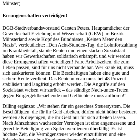
Münster)
Errungenschaften verteidigen!
DGB-Stadtverbandsvorstand Carsten Peters, Hauptamtlicher der
Gewerkschaft Erziehung und Wissenschaft (GEW) im Bezirk
Münsterland sowie Kopf des Bündnisses „Keinen Meter den
Nazis“, verdeutlichte: „Den Acht-Stunden-Tag, die Lohnfortzahlung
im Krankheitsfall, stabile Renten und einen starken Sozialstaat
haben wir Gewerkschaften solidarisch erkämpft, und wir werden
diese Errungenschaften verteidigen! Faire Arbeitszeiten, die zum
Leben passen, sind für uns nicht verhandelbar. Wer krank ist, muss
sich auskurieren können. Die Beschäftigten haben eine gute und
sichere Rente verdient. Das Rentenniveau muss bei 48 Prozent
stabilisiert und langfristig erhöht werden. Die Angriffe auf den
Sozialstaat weisen wir zurück – das ständige Nach-unten-Treten
gegen Bürgergeldbeziehende und Geflüchtete muss aufhören!“
Dilling ergänzte: „Wir stehen für ein gerechtes Steuersystem. Die
Beschäftigten, die für ihr Geld arbeiten, dürfen nicht höher besteuert
werden als diejenigen, die ihr Geld nur für sich arbeiten lassen.
Nach Jahrzehnten wachsender Vermögen ist eine angemessene und
gerechte Beteiligung von Spitzenverdienern überfällig. Es ist
höchste Zeit, die Vermögensteuer wieder einzuführen und eine
Erbschaftsteuer ohne Sonderregelungen für reiche