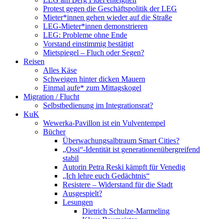
Protest gegen die Geschäftspolitik der LEG
Mieter*innen gehen wieder auf die Straße
LEG-Mieter*innen demonstrieren
LEG: Probleme ohne Ende
Vorstand einstimmig bestätigt
Mietspiegel – Fluch oder Segen?
Reisen
Alles Käse
Schweigen hinter dicken Mauern
Einmal aufe* zum Mittagskogel
Migration / Flucht
Selbstbedienung im Integrationsrat?
KuK
Wewerka-Pavillon ist ein Vulventempel
Bücher
Überwachungsalbtraum Smart Cities?
„Ossi“-Identität ist generationenübergreifend
stabil
Autorin Petra Reski kämpft für Venedig
„Ich lehre euch Gedächtnis“
Resistere – Widerstand für die Stadt
Ausgespielt?
Lesungen
Dietrich Schulze-Marmeling