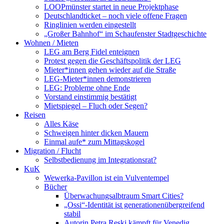
LOOPmünster startet in neue Projektphase
Deutschlandticket – noch viele offene Fragen
Ringlinien werden eingestellt
„Großer Bahnhof“ im Schaufenster Stadtgeschichte
Wohnen / Mieten
LEG am Berg Fidel enteignen
Protest gegen die Geschäftspolitik der LEG
Mieter*innen gehen wieder auf die Straße
LEG-Mieter*innen demonstrieren
LEG: Probleme ohne Ende
Vorstand einstimmig bestätigt
Mietspiegel – Fluch oder Segen?
Reisen
Alles Käse
Schweigen hinter dicken Mauern
Einmal aufe* zum Mittagskogel
Migration / Flucht
Selbstbedienung im Integrationsrat?
KuK
Wewerka-Pavillon ist ein Vulventempel
Bücher
Überwachungsalbtraum Smart Cities?
„Ossi“-Identität ist generationenübergreifend
stabil
Autorin Petra Reski kämpft für Venedig