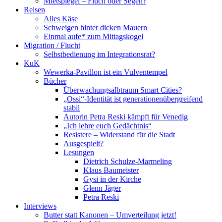
Mietspiegel – Fluch oder Segen?
Reisen
Alles Käse
Schweigen hinter dicken Mauern
Einmal aufe* zum Mittagskogel
Migration / Flucht
Selbstbedienung im Integrationsrat?
KuK
Wewerka-Pavillon ist ein Vulventempel
Bücher
Überwachungsalbtraum Smart Cities?
„Ossi“-Identität ist generationenübergreifend
stabil
Autorin Petra Reski kämpft für Venedig
„Ich lehre euch Gedächtnis“
Resistere – Widerstand für die Stadt
Ausgespielt?
Lesungen
Dietrich Schulze-Marmeling
Klaus Baumeister
Gysi in der Kirche
Glenn Jäger
Petra Reski
Interviews
Butter statt Kanonen – Umverteilung jetzt!