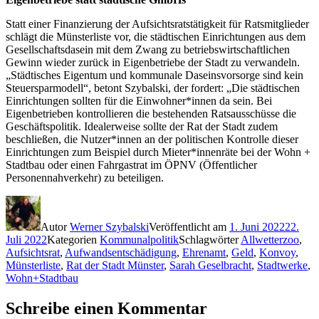
Statt einer Finanzierung der Aufsichtsratstätigkeit für Ratsmitglieder
schlägt die Münsterliste vor, die städtischen Einrichtungen aus dem
Gesellschaftsdasein mit dem Zwang zu betriebswirtschaftlichen
Gewinn wieder zurück in Eigenbetriebe der Stadt zu verwandeln.
„Städtisches Eigentum und kommunale Daseinsvorsorge sind kein
Steuersparmodell“, betont Szybalski, der fordert: „Die städtischen
Einrichtungen sollten für die Einwohner*innen da sein. Bei
Eigenbetrieben kontrollieren die bestehenden Ratsausschüsse die
Geschäftspolitik. Idealerweise sollte der Rat der Stadt zudem
beschließen, die Nutzer*innen an der politischen Kontrolle dieser
Einrichtungen zum Beispiel durch Mieter*innenräte bei der Wohn +
Stadtbau oder einen Fahrgastrat im ÖPNV (Öffentlicher
Personennahverkehr) zu beteiligen.
Autor
Werner Szybalski
Veröffentlicht am
1. Juni 2022
22.
Juli 2022
Kategorien
Kommunalpolitik
Schlagwörter
Allwetterzoo
,
Aufsichtsrat
,
Aufwandsentschädigung
,
Ehrenamt
,
Geld
,
Konvoy
,
Münsterliste
,
Rat der Stadt Münster
,
Sarah Geselbracht
,
Stadtwerke
,
Wohn+Stadtbau
Schreibe einen Kommentar