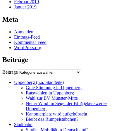
Februar 2019
Januar 2019
Meta
Anmelden
Eintrags-Feed
Kommentar-Feed
WordPress.org
Beiträge
Beiträge
Uppenberg (u.a. Stadtteile)
Gute Stimmung in Uppenberg
Ratswahlen in Uppenberg
Wahl zur BV Münster-Mitte
Neuer Wind im Segel der BI l(i)ebenswertes
Uppenberg
Kanonierplatz wird aufgehübscht
Bleibt das Rumpelstübchen?
Stadtbahn
Studie „Mobilität in Deutschland“