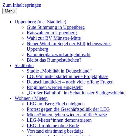
Zum Inhalt springen
Menü
Szybalski.de
Infos über und von Werner Szybalski (Münster)
Uppenberg (u.a. Stadtteile)
Gute Stimmung in Uppenberg
Ratswahlen in Uppenberg
Wahl zur BV Münster-Mitte
Neuer Wind im Segel der BI l(i)ebenswertes
Uppenberg
Kanonierplatz wird aufgehübscht
Bleibt das Rumpelstübchen?
Stadtbahn
Studie „Mobilität in Deutschland“
LOOPmünster startet in neue Projektphase
Deutschlandticket – noch viele offene Fragen
Ringlinien werden eingestellt
„Großer Bahnhof“ im Schaufenster Stadtgeschichte
Wohnen / Mieten
LEG am Berg Fidel enteignen
Protest gegen die Geschäftspolitik der LEG
Mieter*innen gehen wieder auf die Straße
LEG-Mieter*innen demonstrieren
LEG: Probleme ohne Ende
Vorstand einstimmig bestätigt