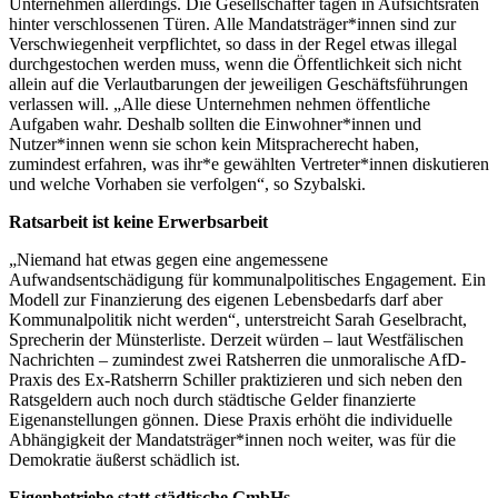
Unternehmen allerdings. Die Gesellschafter tagen in Aufsichtsräten
hinter verschlossenen Türen. Alle Mandatsträger*innen sind zur
Verschwiegenheit verpflichtet, so dass in der Regel etwas illegal
durchgestochen werden muss, wenn die Öffentlichkeit sich nicht
allein auf die Verlautbarungen der jeweiligen Geschäftsführungen
verlassen will. „Alle diese Unternehmen nehmen öffentliche
Aufgaben wahr. Deshalb sollten die Einwohner*innen und
Nutzer*innen wenn sie schon kein Mitspracherecht haben,
zumindest erfahren, was ihr*e gewählten Vertreter*innen diskutieren
und welche Vorhaben sie verfolgen“, so Szybalski.
Ratsarbeit ist keine Erwerbsarbeit
„Niemand hat etwas gegen eine angemessene
Aufwandsentschädigung für kommunalpolitisches Engagement. Ein
Modell zur Finanzierung des eigenen Lebensbedarfs darf aber
Kommunalpolitik nicht werden“, unterstreicht Sarah Geselbracht,
Sprecherin der Münsterliste. Derzeit würden – laut Westfälischen
Nachrichten – zumindest zwei Ratsherren die unmoralische AfD-
Praxis des Ex-Ratsherrn Schiller praktizieren und sich neben den
Ratsgeldern auch noch durch städtische Gelder finanzierte
Eigenanstellungen gönnen. Diese Praxis erhöht die individuelle
Abhängigkeit der Mandatsträger*innen noch weiter, was für die
Demokratie äußerst schädlich ist.
Eigenbetriebe statt städtische GmbHs