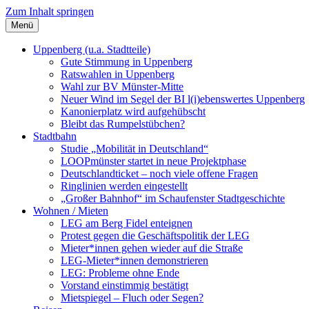
Zum Inhalt springen
Menü
Szybalski.de
Infos über und von Werner Szybalski (Münster)
Uppenberg (u.a. Stadtteile)
Gute Stimmung in Uppenberg
Ratswahlen in Uppenberg
Wahl zur BV Münster-Mitte
Neuer Wind im Segel der BI l(i)ebenswertes Uppenberg
Kanonierplatz wird aufgehübscht
Bleibt das Rumpelstübchen?
Stadtbahn
Studie „Mobilität in Deutschland“
LOOPmünster startet in neue Projektphase
Deutschlandticket – noch viele offene Fragen
Ringlinien werden eingestellt
„Großer Bahnhof“ im Schaufenster Stadtgeschichte
Wohnen / Mieten
LEG am Berg Fidel enteignen
Protest gegen die Geschäftspolitik der LEG
Mieter*innen gehen wieder auf die Straße
LEG-Mieter*innen demonstrieren
LEG: Probleme ohne Ende
Vorstand einstimmig bestätigt
Mietspiegel – Fluch oder Segen?