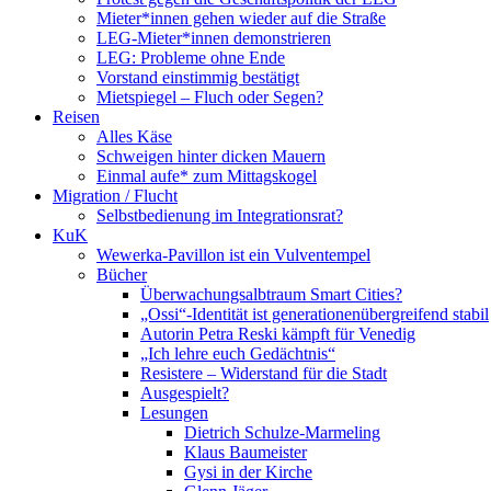
Mieter*innen gehen wieder auf die Straße
LEG-Mieter*innen demonstrieren
LEG: Probleme ohne Ende
Vorstand einstimmig bestätigt
Mietspiegel – Fluch oder Segen?
Reisen
Alles Käse
Schweigen hinter dicken Mauern
Einmal aufe* zum Mittagskogel
Migration / Flucht
Selbstbedienung im Integrationsrat?
KuK
Wewerka-Pavillon ist ein Vulventempel
Bücher
Überwachungsalbtraum Smart Cities?
„Ossi“-Identität ist generationenübergreifend stabil
Autorin Petra Reski kämpft für Venedig
„Ich lehre euch Gedächtnis“
Resistere – Widerstand für die Stadt
Ausgespielt?
Lesungen
Dietrich Schulze-Marmeling
Klaus Baumeister
Gysi in der Kirche