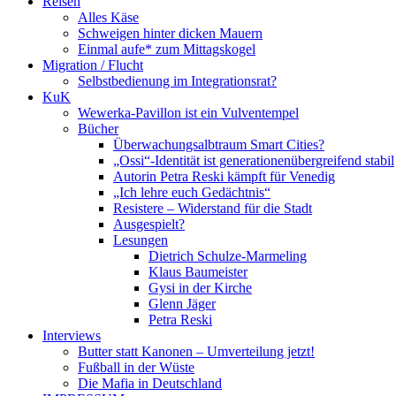
Reisen
Alles Käse
Schweigen hinter dicken Mauern
Einmal aufe* zum Mittagskogel
Migration / Flucht
Selbstbedienung im Integrationsrat?
KuK
Wewerka-Pavillon ist ein Vulventempel
Bücher
Überwachungsalbtraum Smart Cities?
„Ossi“-Identität ist generationenübergreifend stabil
Autorin Petra Reski kämpft für Venedig
„Ich lehre euch Gedächtnis“
Resistere – Widerstand für die Stadt
Ausgespielt?
Lesungen
Dietrich Schulze-Marmeling
Klaus Baumeister
Gysi in der Kirche
Glenn Jäger
Petra Reski
Interviews
Butter statt Kanonen – Umverteilung jetzt!
Fußball in der Wüste
Die Mafia in Deutschland