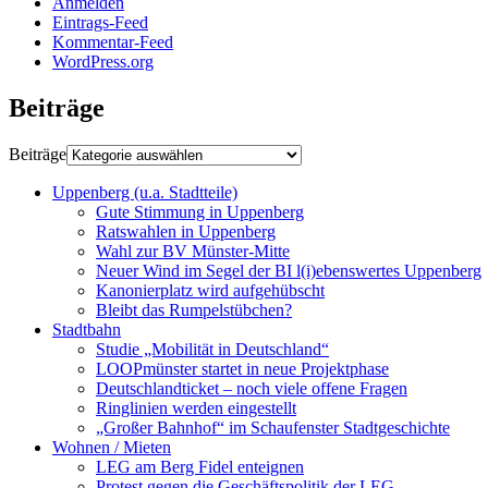
Anmelden
Eintrags-Feed
Kommentar-Feed
WordPress.org
Beiträge
Beiträge
Uppenberg (u.a. Stadtteile)
Gute Stimmung in Uppenberg
Ratswahlen in Uppenberg
Wahl zur BV Münster-Mitte
Neuer Wind im Segel der BI l(i)ebenswertes Uppenberg
Kanonierplatz wird aufgehübscht
Bleibt das Rumpelstübchen?
Stadtbahn
Studie „Mobilität in Deutschland“
LOOPmünster startet in neue Projektphase
Deutschlandticket – noch viele offene Fragen
Ringlinien werden eingestellt
„Großer Bahnhof“ im Schaufenster Stadtgeschichte
Wohnen / Mieten
LEG am Berg Fidel enteignen
Protest gegen die Geschäftspolitik der LEG