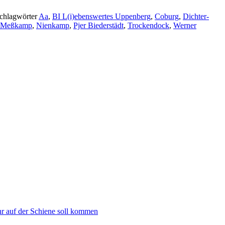
chlagwörter
Aa
,
BI L(i)ebenswertes Uppenberg
,
Coburg
,
Dichter-
Meßkamp
,
Nienkamp
,
Pjer Biederstädt
,
Trockendock
,
Werner
hr auf der Schiene soll kommen