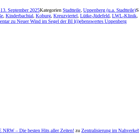
5
13. September 2025
Kategorien
Stadtteile
,
Uppenberg (u.a. Stadtteile)
S
ße
,
Kinderbachtal
,
Koburg
,
Kreuzviertel
,
Lütke-Jüdefeld
,
LWL-Klinik
,
entar
zu Neuer Wind im Segel der BI l(i)ebenswertes Uppenberg
NRW – Die besten Hits aller Zeiten!
zu
Zentralisierung im Nahverke