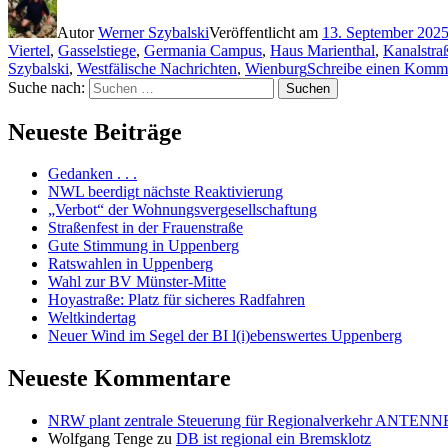
Autor
Werner Szybalski
Veröffentlicht am
13. September 202
Viertel
,
Gasselstiege
,
Germania Campus
,
Haus Marienthal
,
Kanalstra
Szybalski
,
Westfälische Nachrichten
,
Wienburg
Schreibe einen Komm
Suche nach:
Suchen
Neueste Beiträge
Gedanken . . .
NWL beerdigt nächste Reaktivierung
„Verbot“ der Wohnungsvergesellschaftung
Straßenfest in der Frauenstraße
Gute Stimmung in Uppenberg
Ratswahlen in Uppenberg
Wahl zur BV Münster-Mitte
Hoyastraße: Platz für sicheres Radfahren
Weltkindertag
Neuer Wind im Segel der BI l(i)ebenswertes Uppenberg
Neueste Kommentare
NRW plant zentrale Steuerung für Regionalverkehr ANTENNE 
Wolfgang Tenge
zu
DB ist regional ein Bremsklotz