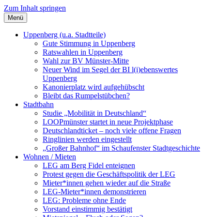
Zum Inhalt springen
Menü
Szybalski.de
Infos über und von Werner Szybalski (Münster)
Uppenberg (u.a. Stadtteile)
Gute Stimmung in Uppenberg
Ratswahlen in Uppenberg
Wahl zur BV Münster-Mitte
Neuer Wind im Segel der BI l(i)ebenswertes
Uppenberg
Kanonierplatz wird aufgehübscht
Bleibt das Rumpelstübchen?
Stadtbahn
Studie „Mobilität in Deutschland“
LOOPmünster startet in neue Projektphase
Deutschlandticket – noch viele offene Fragen
Ringlinien werden eingestellt
„Großer Bahnhof“ im Schaufenster Stadtgeschichte
Wohnen / Mieten
LEG am Berg Fidel enteignen
Protest gegen die Geschäftspolitik der LEG
Mieter*innen gehen wieder auf die Straße
LEG-Mieter*innen demonstrieren
LEG: Probleme ohne Ende
Vorstand einstimmig bestätigt