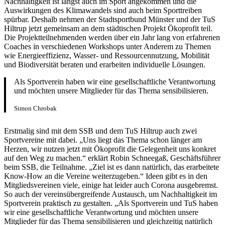
Nachhaltigkeit ist längst auch im Sport angekommen und die
Auswirkungen des Klimawandels sind auch beim Sporttreiben
spürbar. Deshalb nehmen der Stadtsportbund Münster und der TuS
Hiltrup jetzt gemeinsam an dem städtischen Projekt Ökoprofit teil.
Die Projektteilnehmenden werden über ein Jahr lang von erfahrenen
Coaches in verschiedenen Workshops unter Anderem zu Themen
wie Energieeffizienz, Wasser- und Ressourcennutzung, Mobilität
und Biodiversität beraten und erarbeiten individuelle Lösungen.
Als Sportverein haben wir eine gesellschaftliche Verantwortung
und möchten unsere Mitglieder für das Thema sensibilisieren.
Simon Chrobak
Erstmalig sind mit dem SSB und dem TuS Hiltrup auch zwei
Sportvereine mit dabei. „Uns liegt das Thema schon länger am
Herzen, wir nutzen jetzt mit Ökoprofit die Gelegenheit uns konkret
auf den Weg zu machen.“ erklärt Robin Schneegaß, Geschäftsführer
beim SSB, die Teilnahme. „Ziel ist es dann natürlich, das erarbeitete
Know-How an die Vereine weiterzugeben.“ Ideen gibt es in den
Mitgliedsvereinen viele, einige hat leider auch Corona ausgebremst.
So auch der vereinsübergreifende Austausch, um Nachhaltigkeit im
Sportverein praktisch zu gestalten. „Als Sportverein und TuS haben
wir eine gesellschaftliche Verantwortung und möchten unsere
Mitglieder für das Thema sensibilisieren und gleichzeitig natürlich