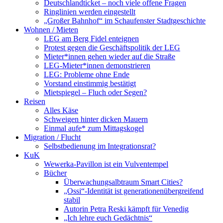
Deutschlandticket – noch viele offene Fragen
Ringlinien werden eingestellt
„Großer Bahnhof“ im Schaufenster Stadtgeschichte
Wohnen / Mieten
LEG am Berg Fidel enteignen
Protest gegen die Geschäftspolitik der LEG
Mieter*innen gehen wieder auf die Straße
LEG-Mieter*innen demonstrieren
LEG: Probleme ohne Ende
Vorstand einstimmig bestätigt
Mietspiegel – Fluch oder Segen?
Reisen
Alles Käse
Schweigen hinter dicken Mauern
Einmal aufe* zum Mittagskogel
Migration / Flucht
Selbstbedienung im Integrationsrat?
KuK
Wewerka-Pavillon ist ein Vulventempel
Bücher
Überwachungsalbtraum Smart Cities?
„Ossi“-Identität ist generationenübergreifend
stabil
Autorin Petra Reski kämpft für Venedig
„Ich lehre euch Gedächtnis“