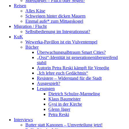
Mietspiegel – Fluch oder Segen?
Reisen
Alles Käse
Schweigen hinter dicken Mauern
Einmal aufe* zum Mittagskogel
Migration / Flucht
Selbstbedienung im Integrationsrat?
KuK
Wewerka-Pavillon ist ein Vulventempel
Bücher
Überwachungsalbtraum Smart Cities?
„Ossi“-Identität ist generationenübergreifend
stabil
Autorin Petra Reski kämpft für Venedig
„Ich lehre euch Gedächtnis“
Resistere – Widerstand für die Stadt
Ausgespielt?
Lesungen
Dietrich Schulze-Marmeling
Klaus Baumeister
Gysi in der Kirche
Glenn Jäger
Petra Reski
Interviews
Butter statt Kanonen – Umverteilung jetzt!