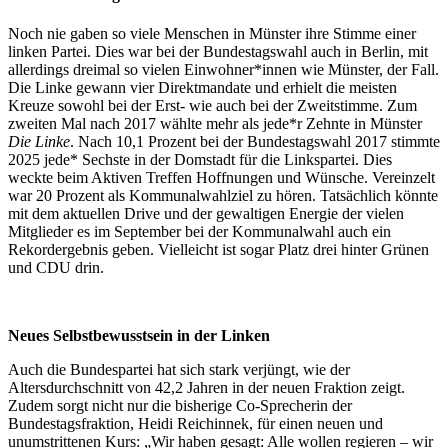
Noch nie gaben so viele Menschen in Münster ihre Stimme einer
linken Partei. Dies war bei der Bundestagswahl auch in Berlin, mit
allerdings dreimal so vielen Einwohner*innen wie Münster, der Fall.
Die Linke gewann vier Direktmandate und erhielt die meisten
Kreuze sowohl bei der Erst- wie auch bei der Zweitstimme. Zum
zweiten Mal nach 2017 wählte mehr als jede*r Zehnte in Münster
Die Linke
. Nach 10,1 Prozent bei der Bundestagswahl 2017 stimmte
2025 jede* Sechste in der Domstadt für die Linkspartei. Dies
weckte beim Aktiven Treffen Hoffnungen und Wünsche. Vereinzelt
war 20 Prozent als Kommunalwahlziel zu hören. Tatsächlich könnte
mit dem aktuellen Drive und der gewaltigen Energie der vielen
Mitglieder es im September bei der Kommunalwahl auch ein
Rekordergebnis geben. Vielleicht ist sogar Platz drei hinter Grünen
und CDU drin.
Neues Selbstbewusstsein in der Linken
Auch die Bundespartei hat sich stark verjüngt, wie der
Altersdurchschnitt von 42,2 Jahren in der neuen Fraktion zeigt.
Zudem sorgt nicht nur die bisherige Co-Sprecherin der
Bundestagsfraktion, Heidi Reichinnek, für einen neuen und
unumstrittenen Kurs: „Wir haben gesagt: Alle wollen regieren – wir