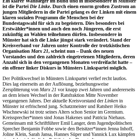
Ein klarer Wahlsieger im Bund und in insbesondere in Münster
ist die Partei
Die Linke
. Durch einen enorm großen Zustrom an
jungen Mitgliedern in die Partei gelang es der Linken mit einem
klaren sozialen Programm die Menschen bei der
Bundestagswahl für sich zu begeistern. Dies besonders bei
Erstwähler*innen und auch den noch Jüngeren, die erst
zukünftig an Wahlen teilnehmen dürfen. Insbesondere in
Münster hat sich die Linke jüngst stark verändert. Stand der
Kreisverband vor Jahren unter Kontrolle der trotzkistischen
Organisation
Marx 21
, scheint nun – Dank des neuen
Vorstandes und den zahlreich eingetretenen Mitgliedern, deren
Anzahl sich in den vergangenen Monaten verdreifacht hatte –
ein offener linker Diskurs in Münsters Linkspartei möglich.
Der Politikwechsel in Münsters Linkspartei verlief recht lautlos.
Dies lag einerseits an der Auflösung, beziehungsweise
Zersplitterung von
Marx 21
vor knapp zwei Jahren und andererseits
an dem leisen Wechsel in der Ratsfraktion Mitte November
vergangenen Jahres. Der aktuelle Kreisvorstand der
Linken
in
Münster ist erfrischend jung. Schatzmeister und Ratsherr Heiko
Wischnewski ist trotz seines Alters schon Senior im Gremium.
Kreissprecher*innen sind Jonas Hakenes und Patricia Niehaus.
Gemeinsam mit Schriftführer Emil Langer, dem Jugendpolitischen
Sprecher Benjamin Fobbe
sowie den Beisitzer*innen Jenna Inhoff,
Joline Klein, Sarah Jansa, Hannes Süper und Yannick Lux kämpfen