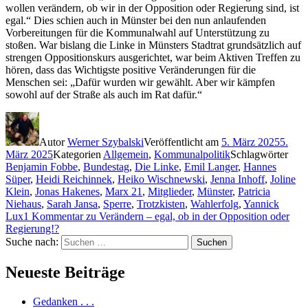
wollen verändern, ob wir in der Opposition oder Regierung sind, ist
egal.“ Dies schien auch in Münster bei den nun anlaufenden
Vorbereitungen für die Kommunalwahl auf Unterstützung zu
stoßen. War bislang die Linke in Münsters Stadtrat grundsätzlich auf
strengen Oppositionskurs ausgerichtet, war beim Aktiven Treffen zu
hören, dass das Wichtigste positive Veränderungen für die
Menschen sei: „Dafür wurden wir gewählt. Aber wir kämpfen
sowohl auf der Straße als auch im Rat dafür.“
Autor
Werner Szybalski
Veröffentlicht am
5. März 2025
5.
März 2025
Kategorien
Allgemein
,
Kommunalpolitik
Schlagwörter
Benjamin Fobbe
,
Bundestag
,
Die Linke
,
Emil Langer
,
Hannes
Süper
,
Heidi Reichinnek
,
Heiko Wischnewski
,
Jenna Inhoff
,
Joline
Klein
,
Jonas Hakenes
,
Marx 21
,
Mitglieder
,
Münster
,
Patricia
Niehaus
,
Sarah Jansa
,
Sperre
,
Trotzkisten
,
Wahlerfolg
,
Yannick
Lux
1 Kommentar
zu Verändern – egal, ob in der Opposition oder
Regierung!?
Suche nach:
Suchen
Neueste Beiträge
Gedanken . . .