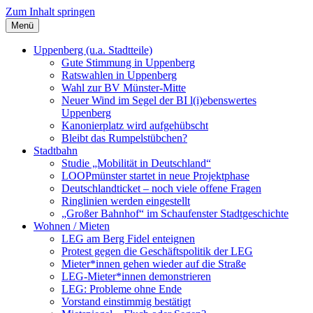
Zum Inhalt springen
Menü
Szybalski.de
Infos über und von Werner Szybalski (Münster)
Uppenberg (u.a. Stadtteile)
Gute Stimmung in Uppenberg
Ratswahlen in Uppenberg
Wahl zur BV Münster-Mitte
Neuer Wind im Segel der BI l(i)ebenswertes
Uppenberg
Kanonierplatz wird aufgehübscht
Bleibt das Rumpelstübchen?
Stadtbahn
Studie „Mobilität in Deutschland“
LOOPmünster startet in neue Projektphase
Deutschlandticket – noch viele offene Fragen
Ringlinien werden eingestellt
„Großer Bahnhof“ im Schaufenster Stadtgeschichte
Wohnen / Mieten
LEG am Berg Fidel enteignen
Protest gegen die Geschäftspolitik der LEG
Mieter*innen gehen wieder auf die Straße
LEG-Mieter*innen demonstrieren
LEG: Probleme ohne Ende
Vorstand einstimmig bestätigt