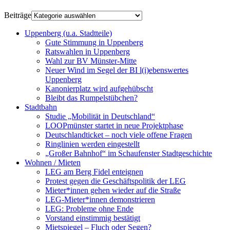
Beiträge
Uppenberg (u.a. Stadtteile)
Gute Stimmung in Uppenberg
Ratswahlen in Uppenberg
Wahl zur BV Münster-Mitte
Neuer Wind im Segel der BI l(i)ebenswertes
Uppenberg
Kanonierplatz wird aufgehübscht
Bleibt das Rumpelstübchen?
Stadtbahn
Studie „Mobilität in Deutschland“
LOOPmünster startet in neue Projektphase
Deutschlandticket – noch viele offene Fragen
Ringlinien werden eingestellt
„Großer Bahnhof“ im Schaufenster Stadtgeschichte
Wohnen / Mieten
LEG am Berg Fidel enteignen
Protest gegen die Geschäftspolitik der LEG
Mieter*innen gehen wieder auf die Straße
LEG-Mieter*innen demonstrieren
LEG: Probleme ohne Ende
Vorstand einstimmig bestätigt
Mietspiegel – Fluch oder Segen?