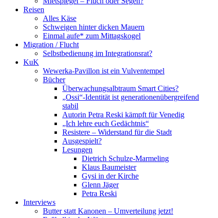
Mietspiegel – Fluch oder Segen?
Reisen
Alles Käse
Schweigen hinter dicken Mauern
Einmal aufe* zum Mittagskogel
Migration / Flucht
Selbstbedienung im Integrationsrat?
KuK
Wewerka-Pavillon ist ein Vulventempel
Bücher
Überwachungsalbtraum Smart Cities?
„Ossi“-Identität ist generationenübergreifend
stabil
Autorin Petra Reski kämpft für Venedig
„Ich lehre euch Gedächtnis“
Resistere – Widerstand für die Stadt
Ausgespielt?
Lesungen
Dietrich Schulze-Marmeling
Klaus Baumeister
Gysi in der Kirche
Glenn Jäger
Petra Reski
Interviews
Butter statt Kanonen – Umverteilung jetzt!