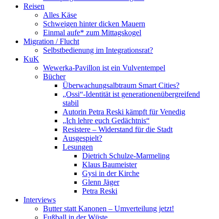
Reisen
Alles Käse
Schweigen hinter dicken Mauern
Einmal aufe* zum Mittagskogel
Migration / Flucht
Selbstbedienung im Integrationsrat?
KuK
Wewerka-Pavillon ist ein Vulventempel
Bücher
Überwachungsalbtraum Smart Cities?
„Ossi“-Identität ist generationenübergreifend
stabil
Autorin Petra Reski kämpft für Venedig
„Ich lehre euch Gedächtnis“
Resistere – Widerstand für die Stadt
Ausgespielt?
Lesungen
Dietrich Schulze-Marmeling
Klaus Baumeister
Gysi in der Kirche
Glenn Jäger
Petra Reski
Interviews
Butter statt Kanonen – Umverteilung jetzt!
Fußball in der Wüste