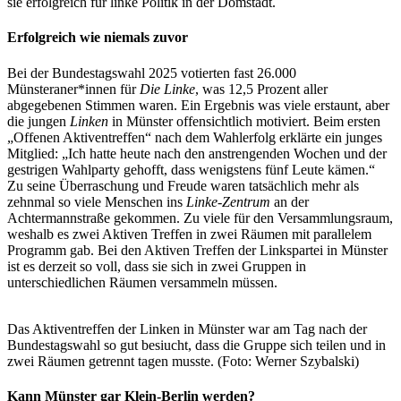
sie erfolgreich für linke Politik in der Domstadt.
Erfolgreich wie niemals zuvor
Bei der Bundestagswahl 2025 votierten fast 26.000
Münsteraner*innen für
Die Linke
, was 12,5 Prozent aller
abgegebenen Stimmen waren. Ein Ergebnis was viele erstaunt, aber
die jungen
Linken
in Münster offensichtlich motiviert. Beim ersten
„Offenen Aktiventreffen“ nach dem Wahlerfolg erklärte ein junges
Mitglied: „Ich hatte heute nach den anstrengenden Wochen und der
gestrigen Wahlparty gehofft, dass wenigstens fünf Leute kämen.“
Zu seine Überraschung und Freude waren tatsächlich mehr als
zehnmal so viele Menschen ins
Linke-Zentrum
an der
Achtermannstraße gekommen. Zu viele für den Versammlungsraum,
weshalb es zwei Aktiven Treffen in zwei Räumen mit parallelem
Programm gab. Bei den Aktiven Treffen der Linkspartei in Münster
ist es derzeit so voll, dass sie sich in zwei Gruppen in
unterschiedlichen Räumen versammeln müssen.
Das Aktiventreffen der Linken in Münster war am Tag nach der
Bundestagswahl so gut besiucht, dass die Gruppe sich teilen und in
zwei Räumen getrennt tagen musste. (Foto: Werner Szybalski)
Kann Münster gar Klein-Berlin werden?