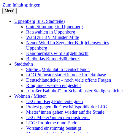
Zum Inhalt springen
Menü
Szybalski.de
Infos über und von Werner Szybalski (Münster)
Uppenberg (u.a. Stadtteile)
Gute Stimmung in Uppenberg
Ratswahlen in Uppenberg
Wahl zur BV Münster-Mitte
Neuer Wind im Segel der BI l(i)ebenswertes
Uppenberg
Kanonierplatz wird aufgehübscht
Bleibt das Rumpelstübchen?
Stadtbahn
Studie „Mobilität in Deutschland“
LOOPmünster startet in neue Projektphase
Deutschlandticket – noch viele offene Fragen
Ringlinien werden eingestellt
„Großer Bahnhof“ im Schaufenster Stadtgeschichte
Wohnen / Mieten
LEG am Berg Fidel enteignen
Protest gegen die Geschäftspolitik der LEG
Mieter*innen gehen wieder auf die Straße
LEG-Mieter*innen demonstrieren
LEG: Probleme ohne Ende
Vorstand einstimmig bestätigt