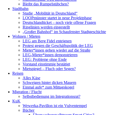
Bleibt das Rumpelstübchen?
Stadtbahn
Studie „Mobilität in Deutschland“
LOOPmünster startet in neue Projektphase
Deutschlandticket – noch viele offene Fragen
Ringlinien werden eingestellt
„Großer Bahnhof“ im Schaufenster Stadtgeschichte
Wohnen / Mieten
LEG am Berg Fidel enteignen
Protest gegen die Geschäftspolitik der LEG
Mieter*innen gehen wieder auf die Straße
LEG-Mieter*innen demonstrieren
LEG: Probleme ohne Ende
Vorstand einstimmig bestätigt
Mietspiegel – Fluch oder Segen?
Reisen
Alles Käse
Schweigen hinter dicken Mauern
Einmal aufe* zum Mittagskogel
Migration / Flucht
Selbstbedienung im Integrationsrat?
KuK
Wewerka-Pavillon ist ein Vulventempel
Bücher
Überwachungsalbtraum Smart Cities?