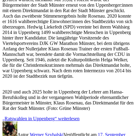
Bürgermeister der Stadt Münster erneut von den Uppenberger:innen
mit einem Direktmandat in den Rat der Stadt Münster geschickt.
Auch das zweitbeste Stimmenergebnis holte Rosenau. 2020 konnte
er 1616 wahlberechtigte Einwohner:innen des Stadtbezirks von sich
überzeugen. Hedwig Liekefedt (SPD) vereinte bei ihrem Wahlsieg
2014 in Uppenberg 1499 wahlberechtigte Menschen in Uppenberg
hinter ihrer Kandidatur. Die langjährige Vorsitzende des
Viertelsportvereins DJK GW Marathon Münster, bei dem übrigens
Anfang der Nullerjahre Klaus Rosenau Trainer der ersten Fußball-
Mannschaft war, beendete damit die Vormachtstellung der CDU in
Uppenberg. Seit 1946, zuletzt die Kulturpolitikerin Helga Welker,
die für die Christdemokrat:innen mehrmals das Direktmandat holte,
war Uppenberg schwarz. Nach dem roten Intermezzo von 2014 bis
2020 ist der Stadtbezirk nun tiefgrün.
2020 und auch 2025 holte in Uppenberg der Lehrer am Hansa-
Berufskolleg und in der vergangenen Wahlperiode ehrenamtlicher
Bürgermeister in Münster, Klaus Rosenau, das Direktmandat für den
Rat der Stadt Münster. (Foto: Grüne Münster)
„Ratswahlen in Uppenberg“
weiterlesen
Autor
Werner Szybalski
Veröffentlicht am
17. September