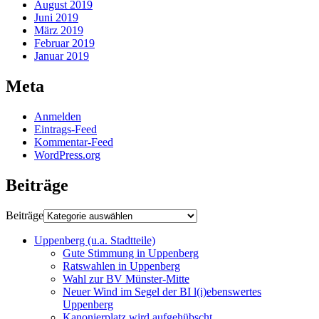
August 2019
Juni 2019
März 2019
Februar 2019
Januar 2019
Meta
Anmelden
Eintrags-Feed
Kommentar-Feed
WordPress.org
Beiträge
Beiträge
Uppenberg (u.a. Stadtteile)
Gute Stimmung in Uppenberg
Ratswahlen in Uppenberg
Wahl zur BV Münster-Mitte
Neuer Wind im Segel der BI l(i)ebenswertes
Uppenberg
Kanonierplatz wird aufgehübscht