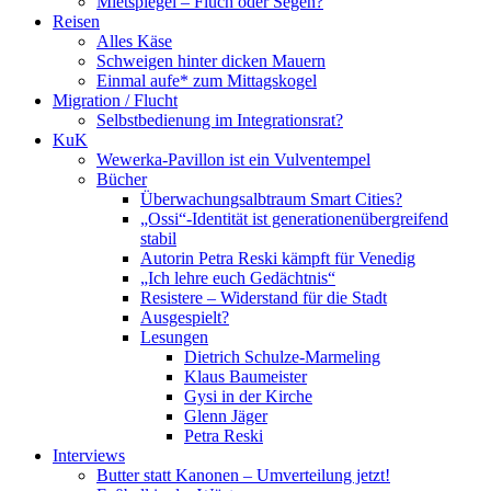
Mietspiegel – Fluch oder Segen?
Reisen
Alles Käse
Schweigen hinter dicken Mauern
Einmal aufe* zum Mittagskogel
Migration / Flucht
Selbstbedienung im Integrationsrat?
KuK
Wewerka-Pavillon ist ein Vulventempel
Bücher
Überwachungsalbtraum Smart Cities?
„Ossi“-Identität ist generationenübergreifend
stabil
Autorin Petra Reski kämpft für Venedig
„Ich lehre euch Gedächtnis“
Resistere – Widerstand für die Stadt
Ausgespielt?
Lesungen
Dietrich Schulze-Marmeling
Klaus Baumeister
Gysi in der Kirche
Glenn Jäger
Petra Reski
Interviews
Butter statt Kanonen – Umverteilung jetzt!