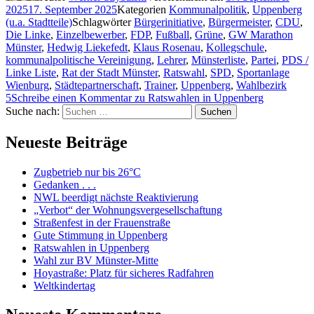
2025
17. September 2025
Kategorien
Kommunalpolitik
,
Uppenberg
(u.a. Stadtteile)
Schlagwörter
Bürgerinitiative
,
Bürgermeister
,
CDU
,
Die Linke
,
Einzelbewerber
,
FDP
,
Fußball
,
Grüne
,
GW Marathon
Münster
,
Hedwig Liekefedt
,
Klaus Rosenau
,
Kollegschule
,
kommunalpolitische Vereinigung
,
Lehrer
,
Münsterliste
,
Partei
,
PDS /
Linke Liste
,
Rat der Stadt Münster
,
Ratswahl
,
SPD
,
Sportanlage
Wienburg
,
Städtepartnerschaft
,
Trainer
,
Uppenberg
,
Wahlbezirk
5
Schreibe einen Kommentar
zu Ratswahlen in Uppenberg
Suche nach:
Suchen
Neueste Beiträge
Zugbetrieb nur bis 26°C
Gedanken . . .
NWL beerdigt nächste Reaktivierung
„Verbot“ der Wohnungsvergesellschaftung
Straßenfest in der Frauenstraße
Gute Stimmung in Uppenberg
Ratswahlen in Uppenberg
Wahl zur BV Münster-Mitte
Hoyastraße: Platz für sicheres Radfahren
Weltkindertag