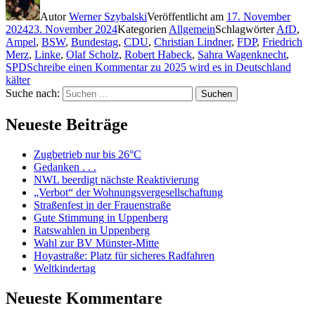
Autor
Werner Szybalski
Veröffentlicht am
17. November
2024
23. November 2024
Kategorien
Allgemein
Schlagwörter
AfD
,
Ampel
,
BSW
,
Bundestag
,
CDU
,
Christian Lindner
,
FDP
,
Friedrich
Merz
,
Linke
,
Olaf Scholz
,
Robert Habeck
,
Sahra Wagenknecht
,
SPD
Schreibe einen Kommentar
zu 2025 wird es in Deutschland
kälter
Suche nach:
Suchen
Neueste Beiträge
Zugbetrieb nur bis 26°C
Gedanken . . .
NWL beerdigt nächste Reaktivierung
„Verbot“ der Wohnungsvergesellschaftung
Straßenfest in der Frauenstraße
Gute Stimmung in Uppenberg
Ratswahlen in Uppenberg
Wahl zur BV Münster-Mitte
Hoyastraße: Platz für sicheres Radfahren
Weltkindertag
Neueste Kommentare