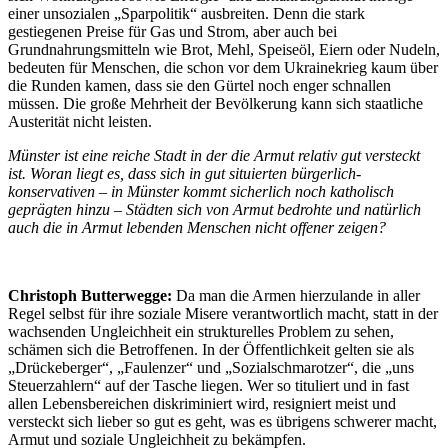
einer unsozialen „Sparpolitik“ ausbreiten. Denn die stark
gestiegenen Preise für Gas und Strom, aber auch bei
Grundnahrungsmitteln wie Brot, Mehl, Speiseöl, Eiern oder Nudeln,
bedeuten für Menschen, die schon vor dem Ukrainekrieg kaum über
die Runden kamen, dass sie den Gürtel noch enger schnallen
müssen. Die große Mehrheit der Bevölkerung kann sich staatliche
Austerität nicht leisten.
Münster ist eine reiche Stadt in der die Armut relativ gut versteckt
ist. Woran liegt es, dass sich in gut situierten bürgerlich-
konservativen – in Münster kommt sicherlich noch katholisch
geprägten hinzu – Städten sich von Armut bedrohte und natürlich
auch die in Armut lebenden Menschen nicht offener zeigen?
Christoph Butterwegge:
Da man die Armen hierzulande in aller
Regel selbst für ihre soziale Misere verantwortlich macht, statt in der
wachsenden Ungleichheit ein strukturelles Problem zu sehen,
schämen sich die Betroffenen. In der Öffentlichkeit gelten sie als
„Drückeberger“, „Faulenzer“ und „Sozialschmarotzer“, die „uns
Steuerzahlern“ auf der Tasche liegen. Wer so tituliert und in fast
allen Lebensbereichen diskriminiert wird, resigniert meist und
versteckt sich lieber so gut es geht, was es übrigens schwerer macht,
Armut und soziale Ungleichheit zu bekämpfen.