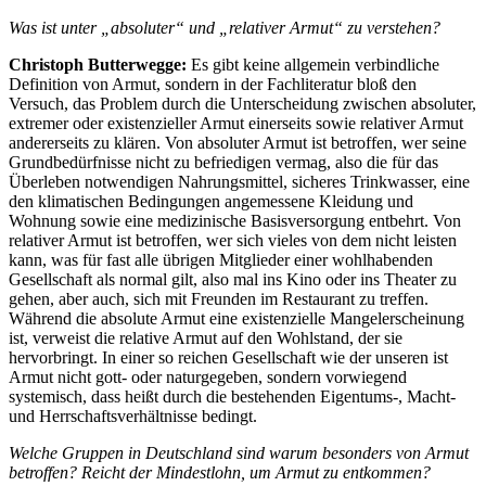
Was ist unter „absoluter“ und „relativer Armut“ zu verstehen?
Christoph Butterwegge:
Es gibt keine allgemein verbindliche
Definition von Armut, sondern in der Fachliteratur bloß den
Versuch, das Problem durch die Unterscheidung zwischen absoluter,
extremer oder existenzieller Armut einerseits sowie relativer Armut
andererseits zu klären. Von absoluter Armut ist betroffen, wer seine
Grundbedürfnisse nicht zu befriedigen vermag, also die für das
Überleben notwendigen Nahrungsmittel, sicheres Trinkwasser, eine
den klimatischen Bedingungen angemessene Kleidung und
Wohnung sowie eine medizinische Basisversorgung entbehrt. Von
relativer Armut ist betroffen, wer sich vieles von dem nicht leisten
kann, was für fast alle übrigen Mitglieder einer wohlhabenden
Gesellschaft als normal gilt, also mal ins Kino oder ins Theater zu
gehen, aber auch, sich mit Freunden im Restaurant zu treffen.
Während die absolute Armut eine existenzielle Mangelerscheinung
ist, verweist die relative Armut auf den Wohlstand, der sie
hervorbringt. In einer so reichen Gesellschaft wie der unseren ist
Armut nicht gott- oder naturgegeben, sondern vorwiegend
systemisch, dass heißt durch die bestehenden Eigentums-, Macht-
und Herrschaftsverhältnisse bedingt.
Welche Gruppen in Deutschland sind warum besonders von Armut
betroffen? Reicht der Mindestlohn, um Armut zu entkommen?