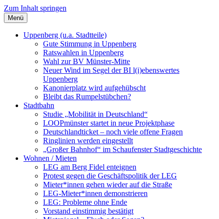
Zum Inhalt springen
Menü
Szybalski.de
Infos über und von Werner Szybalski (Münster)
Uppenberg (u.a. Stadtteile)
Gute Stimmung in Uppenberg
Ratswahlen in Uppenberg
Wahl zur BV Münster-Mitte
Neuer Wind im Segel der BI l(i)ebenswertes
Uppenberg
Kanonierplatz wird aufgehübscht
Bleibt das Rumpelstübchen?
Stadtbahn
Studie „Mobilität in Deutschland“
LOOPmünster startet in neue Projektphase
Deutschlandticket – noch viele offene Fragen
Ringlinien werden eingestellt
„Großer Bahnhof“ im Schaufenster Stadtgeschichte
Wohnen / Mieten
LEG am Berg Fidel enteignen
Protest gegen die Geschäftspolitik der LEG
Mieter*innen gehen wieder auf die Straße
LEG-Mieter*innen demonstrieren
LEG: Probleme ohne Ende
Vorstand einstimmig bestätigt