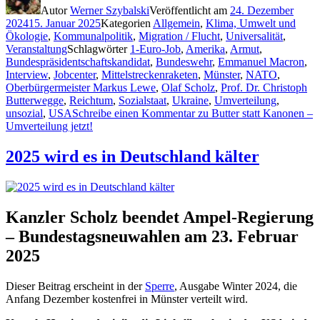
Autor
Werner Szybalski
Veröffentlicht am
24. Dezember
2024
15. Januar 2025
Kategorien
Allgemein
,
Klima, Umwelt und
Ökologie
,
Kommunalpolitik
,
Migration / Flucht
,
Universalität
,
Veranstaltung
Schlagwörter
1-Euro-Job
,
Amerika
,
Armut
,
Bundespräsidentschaftskandidat
,
Bundeswehr
,
Emmanuel Macron
,
Interview
,
Jobcenter
,
Mittelstreckenraketen
,
Münster
,
NATO
,
Oberbürgermeister Markus Lewe
,
Olaf Scholz
,
Prof. Dr. Christoph
Butterwegge
,
Reichtum
,
Sozialstaat
,
Ukraine
,
Umverteilung
,
unsozial
,
USA
Schreibe einen Kommentar
zu Butter statt Kanonen –
Umverteilung jetzt!
2025 wird es in Deutschland kälter
Kanzler Scholz beendet Ampel-Regierung
– Bundestagsneuwahlen am 23. Februar
2025
Dieser Beitrag erscheint in der
Sperre
, Ausgabe Winter 2024, die
Anfang Dezember kostenfrei in Münster verteilt wird.