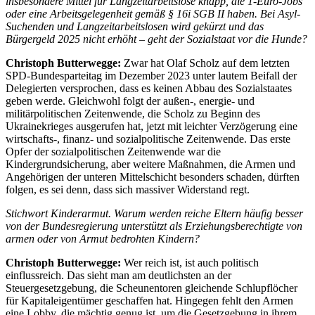
insbesondere Mittel für Langzeitarbeitslose knapp, die 1-Euro-Jobs
oder eine Arbeitsgelegenheit gemäß § 16i SGB II haben. Bei Asyl-
Suchenden und Langzeitarbeitslosen wird gekürzt und das
Bürgergeld 2025 nicht erhöht – geht der Sozialstaat vor die Hunde?
Christoph Butterwegge:
Zwar hat Olaf Scholz auf dem letzten
SPD-Bundesparteitag im Dezember 2023 unter lautem Beifall der
Delegierten versprochen, dass es keinen Abbau des Sozialstaates
geben werde. Gleichwohl folgt der außen-, energie- und
militärpolitischen Zeitenwende, die Scholz zu Beginn des
Ukrainekrieges ausgerufen hat, jetzt mit leichter Verzögerung eine
wirtschafts-, finanz- und sozialpolitische Zeitenwende. Das erste
Opfer der sozialpolitischen Zeitenwende war die
Kindergrundsicherung, aber weitere Maßnahmen, die Armen und
Angehörigen der unteren Mittelschicht besonders schaden, dürften
folgen, es sei denn, dass sich massiver Widerstand regt.
Stichwort Kinderarmut. Warum werden reiche Eltern häufig besser
von der Bundesregierung unterstützt als Erziehungsberechtigte von
armen oder von Armut bedrohten Kindern?
Christoph Butterwegge:
Wer reich ist, ist auch politisch
einflussreich. Das sieht man am deutlichsten an der
Steuergesetzgebung, die Scheunentoren gleichende Schlupflöcher
für Kapitaleigentümer geschaffen hat. Hingegen fehlt den Armen
eine Lobby, die mächtig genug ist, um die Gesetzgebung in ihrem