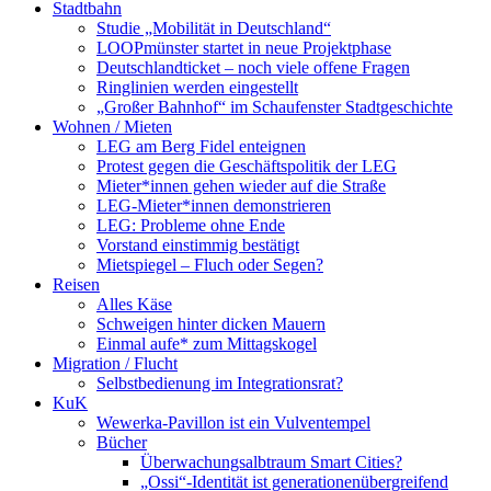
Stadtbahn
Studie „Mobilität in Deutschland“
LOOPmünster startet in neue Projektphase
Deutschlandticket – noch viele offene Fragen
Ringlinien werden eingestellt
„Großer Bahnhof“ im Schaufenster Stadtgeschichte
Wohnen / Mieten
LEG am Berg Fidel enteignen
Protest gegen die Geschäftspolitik der LEG
Mieter*innen gehen wieder auf die Straße
LEG-Mieter*innen demonstrieren
LEG: Probleme ohne Ende
Vorstand einstimmig bestätigt
Mietspiegel – Fluch oder Segen?
Reisen
Alles Käse
Schweigen hinter dicken Mauern
Einmal aufe* zum Mittagskogel
Migration / Flucht
Selbstbedienung im Integrationsrat?
KuK
Wewerka-Pavillon ist ein Vulventempel
Bücher
Überwachungsalbtraum Smart Cities?
„Ossi“-Identität ist generationenübergreifend