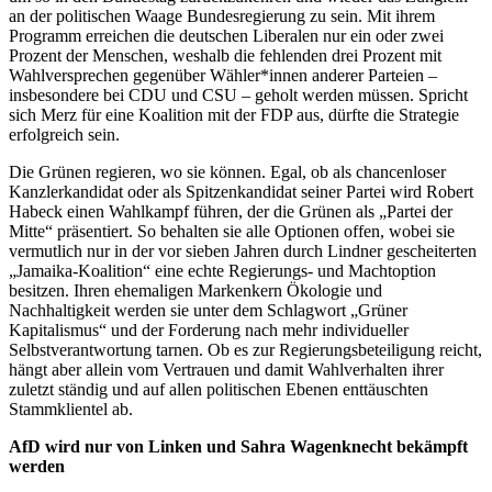
an der politischen Waage Bundesregierung zu sein. Mit ihrem
Programm erreichen die deutschen Liberalen nur ein oder zwei
Prozent der Menschen, weshalb die fehlenden drei Prozent mit
Wahlversprechen gegenüber Wähler*innen anderer Parteien –
insbesondere bei CDU und CSU – geholt werden müssen. Spricht
sich Merz für eine Koalition mit der FDP aus, dürfte die Strategie
erfolgreich sein.
Die Grünen regieren, wo sie können. Egal, ob als chancenloser
Kanzlerkandidat oder als Spitzenkandidat seiner Partei wird Robert
Habeck einen Wahlkampf führen, der die Grünen als „Partei der
Mitte“ präsentiert. So behalten sie alle Optionen offen, wobei sie
vermutlich nur in der vor sieben Jahren durch Lindner gescheiterten
„Jamaika-Koalition“ eine echte Regierungs- und Machtoption
besitzen. Ihren ehemaligen Markenkern Ökologie und
Nachhaltigkeit werden sie unter dem Schlagwort „Grüner
Kapitalismus“ und der Forderung nach mehr individueller
Selbstverantwortung tarnen. Ob es zur Regierungsbeteiligung reicht,
hängt aber allein vom Vertrauen und damit Wahlverhalten ihrer
zuletzt ständig und auf allen politischen Ebenen enttäuschten
Stammklientel ab.
AfD wird nur von Linken und Sahra Wagenknecht bekämpft
werden