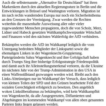
Auch die selbsternannte „Alternative für Deutschland“ hat ihren
Markenkern durch den aktuellen Regierungssturz in Berlin und die
Entwicklungen in Brüssel und Washington verloren. Migration ist
im nach rechts wandernden Europa nur noch ein Sicherheitsthema
an den Grenzen der Vereinigung. Zwar werden die Rechten
weiterhin die massenhafte Ausweisung aller oder vieler
zugewanderter Menschen propagieren, doch die von Scholz, Merz,
Lidner und Habeck gesetzten Wahlkampfschwerpunkte Wirtschaft
und Finanzen wird den nächsten Wahlerfolg der AfD verhindern.
Bekämpfen werden die AfD im Wahlkampf lediglich die vom
Untergang bedrohten Mitglieder der Linkspartei sowie die
ehemaligen Linken in der Wagenknecht-Gruppierung.
Parteigründerin Sahra Wagenknecht und ihre Gefolgschaft haben
durch Trumps Sieg ihre bisherige Erfolgsstrategie Friedenspolitik
und damit auch ihr Alleinstellungsmerkmal verloren, da die Ukraine
im nächsten Jahr von der Trump-Administration in den USA in
einen Waffenstillstand gezwungen werden wird. Bleibt auch den
Links-Abtrünnigen nur im Wahlkampf der Versuch, dass lediglich
von kleinen Teilen der SPD und den Grünen bearbeitete Feld der
sozialen Gerechtigkeit erfolgreich zu besetzen. Den angeblich
woken Linksliberalismus zu bekämpfen, wird kein Wahlkampfhit
von Wagenknecht, da alle Ausgegrenzten, Diffamierten und
Abgehängten im kommenden Wahlkampf von allen oben genannten
Parteien links liegen gelassen werden.