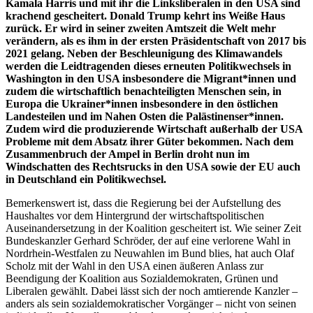
Kamala Harris und mit ihr die Linksliberalen in den USA sind
krachend gescheitert. Donald Trump kehrt ins Weiße Haus
zurück. Er wird in seiner zweiten Amtszeit die Welt mehr
verändern, als es ihm in der ersten Präsidentschaft von 2017 bis
2021 gelang. Neben der Beschleunigung des Klimawandels
werden die Leidtragenden dieses erneuten Politikwechsels in
Washington in den USA insbesondere die Migrant*innen und
zudem die wirtschaftlich benachteiligten Menschen sein, in
Europa die Ukrainer*innen insbesondere in den östlichen
Landesteilen und im Nahen Osten die Palästinenser*innen.
Zudem wird die produzierende Wirtschaft außerhalb der USA
Probleme mit dem Absatz ihrer Güter bekommen. Nach dem
Zusammenbruch der Ampel in Berlin droht nun im
Windschatten des Rechtsrucks in den USA sowie der EU auch
in Deutschland ein Politikwechsel.
Bemerkenswert ist, dass die Regierung bei der Aufstellung des
Haushaltes vor dem Hintergrund der wirtschaftspolitischen
Auseinandersetzung in der Koalition gescheitert ist. Wie seiner Zeit
Bundeskanzler Gerhard Schröder, der auf eine verlorene Wahl in
Nordrhein-Westfalen zu Neuwahlen im Bund blies, hat auch Olaf
Scholz mit der Wahl in den USA einen äußeren Anlass zur
Beendigung der Koalition aus Sozialdemokraten, Grünen und
Liberalen gewählt. Dabei lässt sich der noch amtierende Kanzler –
anders als sein sozialdemokratischer Vorgänger – nicht von seinen