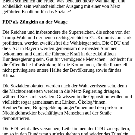
Bleibt schließlich die Frage, was bedeutet dieser Wahlkampf und
schließlich sein wahrscheinlicher Ausgang mit einer von Merz
geführten Koalition für das Soziale?
FDP als Zünglein an der Waage
Die Reichen und insbesondere die Superreichen, die schon von der
Trump-Wahl und der neuen rechtsgerichteten EU-Kommission stark
profitieren, werden zweifelsfrei die Wahlsieger sein. Die CDU und
die CSU in Bayern werden gemeinsam die meisten Stimmen
bekommen und damit die führende Kraft in der zukünftigen
Bundesregierung sein. Gut für vermögende Menschen – schlecht für
die Öffentliche Infrastruktur, für die Kommunen, für die finanziell
nicht privilegierte untere Hälfte der Bevölkerung sowie für das
Klima.
Die Sozialdemokraten werden nach der Wahl zerrissen sein, denn
die Machtorientierten werden in die Merz-Regierung drängen,
während Sozis mit sozialem Gewissen in die Opposition wollen und
vielleicht sogar gemeinsam mit Linken, Ökolog*innen,
Rentner*innen, Bürgergeldempfänger*innen und den prekär im
Niedriglohnsektor beschäftigten Menschen auf der Straße
demonstrieren.
Die FDP wird alles versuchen, Leihstimmen der CDU zu ergattern,
um so in den Bundestag zurückzukehren und wieder das Zünglein