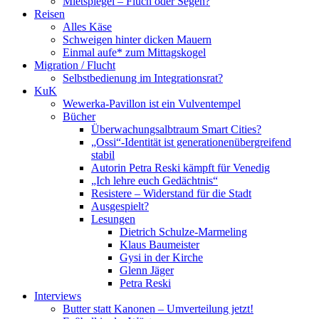
Mietspiegel – Fluch oder Segen?
Reisen
Alles Käse
Schweigen hinter dicken Mauern
Einmal aufe* zum Mittagskogel
Migration / Flucht
Selbstbedienung im Integrationsrat?
KuK
Wewerka-Pavillon ist ein Vulventempel
Bücher
Überwachungsalbtraum Smart Cities?
„Ossi“-Identität ist generationenübergreifend
stabil
Autorin Petra Reski kämpft für Venedig
„Ich lehre euch Gedächtnis“
Resistere – Widerstand für die Stadt
Ausgespielt?
Lesungen
Dietrich Schulze-Marmeling
Klaus Baumeister
Gysi in der Kirche
Glenn Jäger
Petra Reski
Interviews
Butter statt Kanonen – Umverteilung jetzt!