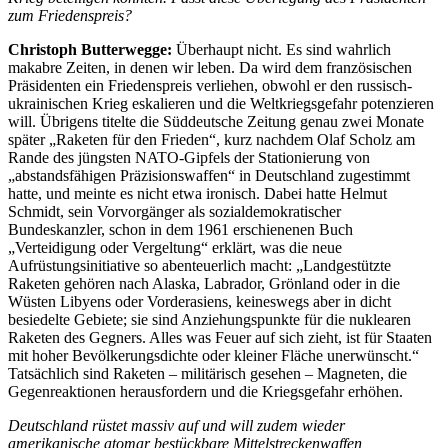
zum Friedenspreis?
Christoph Butterwegge:
Überhaupt nicht. Es sind wahrlich
makabre Zeiten, in denen wir leben. Da wird dem französischen
Präsidenten ein Friedenspreis verliehen, obwohl er den russisch-
ukrainischen Krieg eskalieren und die Weltkriegsgefahr potenzieren
will. Übrigens titelte die Süddeutsche Zeitung genau zwei Monate
später „Raketen für den Frieden“, kurz nachdem Olaf Scholz am
Rande des jüngsten NATO-Gipfels der Stationierung von
„abstandsfähigen Präzisionswaffen“ in Deutschland zugestimmt
hatte, und meinte es nicht etwa ironisch. Dabei hatte Helmut
Schmidt, sein Vorvorgänger als sozialdemokratischer
Bundeskanzler, schon in dem 1961 erschienenen Buch
„Verteidigung oder Vergeltung“ erklärt, was die neue
Aufrüstungsinitiative so abenteuerlich macht: „Landgestützte
Raketen gehören nach Alaska, Labrador, Grönland oder in die
Wüsten Libyens oder Vorderasiens, keineswegs aber in dicht
besiedelte Gebiete; sie sind Anziehungspunkte für die nuklearen
Raketen des Gegners. Alles was Feuer auf sich zieht, ist für Staaten
mit hoher Bevölkerungsdichte oder kleiner Fläche unerwünscht.“
Tatsächlich sind Raketen – militärisch gesehen – Magneten, die
Gegenreaktionen herausfordern und die Kriegsgefahr erhöhen.
Deutschland rüstet massiv auf und will zudem wieder
amerikanische atomar bestückbare Mittelstreckenwaffen