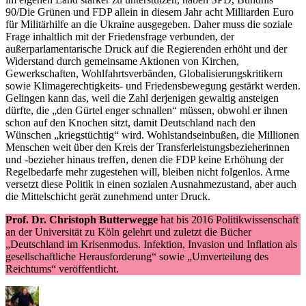
90/Die Grünen und FDP allein in diesem Jahr acht Milliarden Euro
für Militärhilfe an die Ukraine ausgegeben. Daher muss die soziale
Frage inhaltlich mit der Friedensfrage verbunden, der
außerparlamentarische Druck auf die Regierenden erhöht und der
Widerstand durch gemeinsame Aktionen von Kirchen,
Gewerkschaften, Wohlfahrtsverbänden, Globalisierungskritikern
sowie Klimagerechtigkeits- und Friedensbewegung gestärkt werden.
Gelingen kann das, weil die Zahl derjenigen gewaltig ansteigen
dürfte, die „den Gürtel enger schnallen“ müssen, obwohl er ihnen
schon auf den Knochen sitzt, damit Deutschland nach den
Wünschen „kriegstüchtig“ wird. Wohlstandseinbußen, die Millionen
Menschen weit über den Kreis der Transferleistungsbezieherinnen
und -bezieher hinaus treffen, denen die FDP keine Erhöhung der
Regelbedarfe mehr zugestehen will, bleiben nicht folgenlos. Arme
versetzt diese Politik in einen sozialen Ausnahmezustand, aber auch
die Mittelschicht gerät zunehmend unter Druck.
Prof. Dr. Christoph Butterwegge
hat bis 2016 Politikwissenschaft
an der Universität zu Köln gelehrt und zuletzt die Bücher
„Deutschland im Krisenmodus. Infektion, Invasion und Inflation als
gesellschaftliche Herausforderung“ sowie „Umverteilung des
Reichtums“ veröffentlicht.