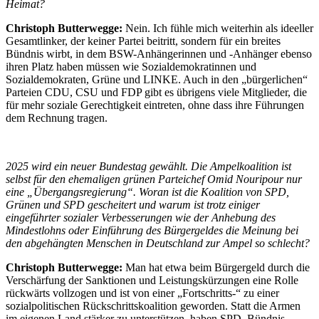
Heimat?
Christoph Butterwegge:
Nein. Ich fühle mich weiterhin als ideeller
Gesamtlinker, der keiner Partei beitritt, sondern für ein breites
Bündnis wirbt, in dem BSW-Anhängerinnen und -Anhänger ebenso
ihren Platz haben müssen wie Sozialdemokratinnen und
Sozialdemokraten, Grüne und LINKE. Auch in den „bürgerlichen“
Parteien CDU, CSU und FDP gibt es übrigens viele Mitglieder, die
für mehr soziale Gerechtigkeit eintreten, ohne dass ihre Führungen
dem Rechnung tragen.
2025 wird ein neuer Bundestag gewählt. Die Ampelkoalition ist
selbst für den ehemaligen grünen Parteichef Omid Nouripour nur
eine „Übergangsregierung“. Woran ist die Koalition von SPD,
Grünen und SPD gescheitert und warum ist trotz einiger
eingeführter sozialer Verbesserungen wie der Anhebung des
Mindestlohns oder Einführung des Bürgergeldes die Meinung bei
den abgehängten Menschen in Deutschland zur Ampel so schlecht?
Christoph Butterwegge:
Man hat etwa beim Bürgergeld durch die
Verschärfung der Sanktionen und Leistungskürzungen eine Rolle
rückwärts vollzogen und ist von einer „Fortschritts-“ zu einer
sozialpolitischen Rückschrittskoalition geworden. Statt die Armen
im eigenen Land stärker zu unterstützen, haben SPD, Bündnis