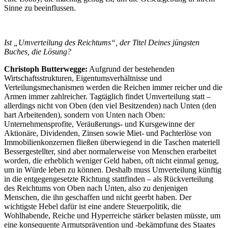
Sinne zu beeinflussen.
Ist „Umverteilung des Reichtums“, der Titel Deines jüngsten
Buches, die Lösung?
Christoph Butterwegge:
Aufgrund der bestehenden
Wirtschaftsstrukturen, Eigentumsverhältnisse und
Verteilungsmechanismen werden die Reichen immer reicher und die
Armen immer zahlreicher. Tagtäglich findet Umverteilung statt –
allerdings nicht von Oben (den viel Besitzenden) nach Unten (den
hart Arbeitenden), sondern von Unten nach Oben:
Unternehmensprofite, Veräußerungs- und Kursgewinne der
Aktionäre, Dividenden, Zinsen sowie Miet- und Pachterlöse von
Immobilienkonzernen fließen überwiegend in die Taschen materiell
Bessergestellter, sind aber normalerweise von Menschen erarbeitet
worden, die erheblich weniger Geld haben, oft nicht einmal genug,
um in Würde leben zu können. Deshalb muss Umverteilung künftig
in die entgegengesetzte Richtung stattfinden – als Rückverteilung
des Reichtums von Oben nach Unten, also zu denjenigen
Menschen, die ihn geschaffen und nicht geerbt haben. Der
wichtigste Hebel dafür ist eine andere Steuerpolitik, die
Wohlhabende, Reiche und Hyperreiche stärker belasten müsste, um
eine konsequente Armutsprävention und -bekämpfung des Staates