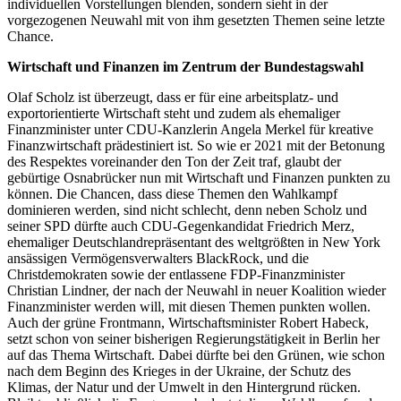
individuellen Vorstellungen blenden, sondern sieht in der
vorgezogenen Neuwahl mit von ihm gesetzten Themen seine letzte
Chance.
Wirtschaft und Finanzen im Zentrum der Bundestagswahl
Olaf Scholz ist überzeugt, dass er für eine arbeitsplatz- und
exportorientierte Wirtschaft steht und zudem als ehemaliger
Finanzminister unter CDU-Kanzlerin Angela Merkel für kreative
Finanzwirtschaft prädestiniert ist. So wie er 2021 mit der Betonung
des Respektes voreinander den Ton der Zeit traf, glaubt der
gebürtige Osnabrücker nun mit Wirtschaft und Finanzen punkten zu
können. Die Chancen, dass diese Themen den Wahlkampf
dominieren werden, sind nicht schlecht, denn neben Scholz und
seiner SPD dürfte auch CDU-Gegenkandidat Friedrich Merz,
ehemaliger Deutschlandrepräsentant des weltgrößten in New York
ansässigen Vermögensverwalters BlackRock, und die
Christdemokraten sowie der entlassene FDP-Finanzminister
Christian Lindner, der nach der Neuwahl in neuer Koalition wieder
Finanzminister werden will, mit diesen Themen punkten wollen.
Auch der grüne Frontmann, Wirtschaftsminister Robert Habeck,
setzt schon von seiner bisherigen Regierungstätigkeit in Berlin her
auf das Thema Wirtschaft. Dabei dürfte bei den Grünen, wie schon
nach dem Beginn des Krieges in der Ukraine, der Schutz des
Klimas, der Natur und der Umwelt in den Hintergrund rücken.