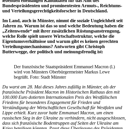
lebenden ehemaligen Kandidaten für das Amt des
Bundespräsidenten und prominentesten Armuts-, Reichtums-
und Verteilungsgerechtigkeitsforscher in Deutschland.
Im Land, auch in Münster, nimmt die soziale Ungleichheit seit
Jahren zu. Warum ist das so und welche Bedeutung haben die
„Zeitenwende“ mit ihrer zusätzlichen Rüstungsanstrengung,
welche Rolle spielt unsere Wirtschaftsstruktur, welche die
Eigentumsverhältnisse und warum gibt es keinen gerechten
Verteilungsmechanismus? Antworten gibt Christoph
Butterwegge, der politisch und meinungsfreudig ist:
Der französische Staatspräsident Emmanuel Macron (l.)
wird von Münsters Oberbürgermeister Markus Lewe
begrüßt. Foto: Stadt Münster
Du warst am 28. Mai dieses Jahres zufällig in Münster, als der
französische Präsident Macron im Historischen Rathaus den mit
100.000 Euro dotierten Internationalen Preis des Westfälischen
Friedens für besonderes Engagement für Frieden und
Verständigung der Wirtschaftlichen Gesellschaft für Westfalen und
Lippe erhielt. Kurz zuvor hatte Emmanuel Macron, um einen
russischen Sieg in der Ukraine zu verhindern, nicht ausgeschlossen,
dass sich französische Bodentruppen auf Seiten der Ukraine am
Krieg beteiligen könnten. Passt diese Überlegung des Präsidenten