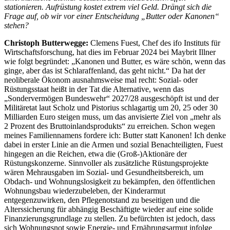
stationieren. Aufrüstung kostet extrem viel Geld. Drängt sich die
Frage auf, ob wir vor einer Entscheidung „Butter oder Kanonen“
stehen?
Christoph Butterwegge:
Clemens Fuest, Chef des ifo Instituts für
Wirtschaftsforschung, hat dies im Februar 2024 bei Maybrit Illner
wie folgt begründet: „Kanonen und Butter, es wäre schön, wenn das
ginge, aber das ist Schlaraffenland, das geht nicht.“ Da hat der
neoliberale Ökonom ausnahmsweise mal recht: Sozial- oder
Rüstungsstaat heißt in der Tat die Alternative, wenn das
„Sondervermögen Bundeswehr“ 2027/28 ausgeschöpft ist und der
Militäretat laut Scholz und Pistorius schlagartig um 20, 25 oder 30
Milliarden Euro steigen muss, um das anvisierte Ziel von „mehr als
2 Prozent des Bruttoinlandsprodukts“ zu erreichen. Schon wegen
meines Familiennamens fordere ich: Butter statt Kanonen! Ich denke
dabei in erster Linie an die Armen und sozial Benachteiligten, Fuest
hingegen an die Reichen, etwa die (Groß-)Aktionäre der
Rüstungskonzerne. Sinnvoller als zusätzliche Rüstungsprojekte
wären Mehrausgaben im Sozial- und Gesundheitsbereich, um
Obdach- und Wohnungslosigkeit zu bekämpfen, den öffentlichen
Wohnungsbau wiederzubeleben, der Kinderarmut
entgegenzuwirken, den Pflegenotstand zu beseitigen und die
Alterssicherung für abhängig Beschäftigte wieder auf eine solide
Finanzierungsgrundlage zu stellen. Zu befürchten ist jedoch, dass
sich Wohnungsnot sowie Energie- und Ernährungsarmut infolge