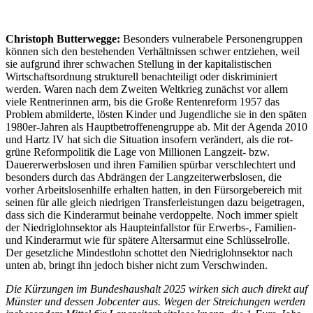
Christoph Butterwegge:
Besonders vulnerabele Personengruppen
können sich den bestehenden Verhältnissen schwer entziehen, weil
sie aufgrund ihrer schwachen Stellung in der kapitalistischen
Wirtschaftsordnung strukturell benachteiligt oder diskriminiert
werden. Waren nach dem Zweiten Weltkrieg zunächst vor allem
viele Rentnerinnen arm, bis die Große Rentenreform 1957 das
Problem abmilderte, lösten Kinder und Jugendliche sie in den späten
1980er-Jahren als Hauptbetroffenengruppe ab. Mit der Agenda 2010
und Hartz IV hat sich die Situation insofern verändert, als die rot-
grüne Reformpolitik die Lage von Millionen Langzeit- bzw.
Dauererwerbslosen und ihren Familien spürbar verschlechtert und
besonders durch das Abdrängen der Langzeiterwerbslosen, die
vorher Arbeitslosenhilfe erhalten hatten, in den Fürsorgebereich mit
seinen für alle gleich niedrigen Transferleistungen dazu beigetragen,
dass sich die Kinderarmut beinahe verdoppelte. Noch immer spielt
der Niedriglohnsektor als Haupteinfallstor für Erwerbs-, Familien-
und Kinderarmut wie für spätere Altersarmut eine Schlüsselrolle.
Der gesetzliche Mindestlohn schottet den Niedriglohnsektor nach
unten ab, bringt ihn jedoch bisher nicht zum Verschwinden.
Die Kürzungen im Bundeshaushalt 2025 wirken sich auch direkt auf
Münster und dessen Jobcenter aus. Wegen der Streichungen werden