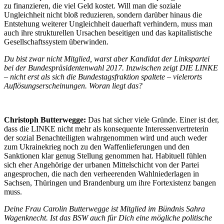
zu finanzieren, die viel Geld kostet. Will man die soziale
Ungleichheit nicht bloß reduzieren, sondern darüber hinaus die
Entstehung weiterer Ungleichheit dauerhaft verhindern, muss man
auch ihre strukturellen Ursachen beseitigen und das kapitalistische
Gesellschaftssystem überwinden.
Du bist zwar nicht Mitglied, warst aber Kandidat der Linkspartei
bei der Bundespräsidentenwahl 2017. Inzwischen zeigt DIE LINKE
– nicht erst als sich die Bundestagsfraktion spaltete – vielerorts
Auflösungserscheinungen. Woran liegt das?
Christoph Butterwegge:
Das hat sicher viele Gründe. Einer ist der,
dass die LINKE nicht mehr als konsequente Interessenvertreterin
der sozial Benachteiligten wahrgenommen wird und auch weder
zum Ukrainekrieg noch zu den Waffenlieferungen und den
Sanktionen klar genug Stellung genommen hat. Habituell fühlen
sich eher Angehörige der urbanen Mittelschicht von der Partei
angesprochen, die nach den verheerenden Wahlniederlagen in
Sachsen, Thüringen und Brandenburg um ihre Fortexistenz bangen
muss.
Deine Frau Carolin Butterwegge ist Mitglied im Bündnis Sahra
Wagenknecht. Ist das BSW auch für Dich eine mögliche politische