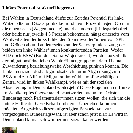
Linkes Potential ist aktuell begrenzt
Bei Wahlen in Deutschland dürfte zur Zeit das Potential für linke
Wirtschafts- und Sozialpolitik bei rund neun Prozent liegen. Ob nun
die einen sechs (Wagenknechte) und die anderen (Linkspartei) drei
oder beide nur jeweils 4,5 Prozent bekommen, hängt einerseits vom
Wahlverhalten der links fühlenden Stammwähler*innen von SPD
und Grünen ab und andererseits von der Schwerpunktsetzung der
beiden um linke Wähler*innen konkurrierenden Parteien. Weder
AfD noch BSW (Bündnis Sahra Wagenknecht) werden außerhalb
der migrationsfeindlichen Wähler*innengruppe mit dem Thema
Zuwanderung beziehungsweise Abschiebung punkten können. Die
Linke muss sich deshalb grundsätzlich nur in Abgrenzung zum
BSW und zur AfD mit Migration im Wahlkampf beschäftigen.
Zentral wird im linken Wahlkampf, wie es mit der sozialen
Absicherung in Deutschland weitergeht? Diese Frage müssen Linke
im Wahlkampfes überzeugend beantworten, wenn im nächsten
Bundestag noch Parlamentarier*innen sitzen wollen, die sich um die
untere Hälfte der Gesellschaft und deren Überleben kümmern
möchten. Angesichts dieser aufgezeigten Perspektiven zur
vorgezogenen Bundestagswahl, ist aber schon jetzt klar: Es wird in
Deutschland klimatisch wärmer und sozial kälter werden.