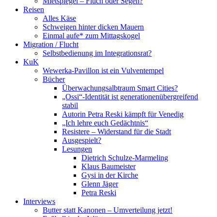
Mietspiegel – Fluch oder Segen?
Reisen
Alles Käse
Schweigen hinter dicken Mauern
Einmal aufe* zum Mittagskogel
Migration / Flucht
Selbstbedienung im Integrationsrat?
KuK
Wewerka-Pavillon ist ein Vulventempel
Bücher
Überwachungsalbtraum Smart Cities?
„Ossi“-Identität ist generationenübergreifend
stabil
Autorin Petra Reski kämpft für Venedig
„Ich lehre euch Gedächtnis“
Resistere – Widerstand für die Stadt
Ausgespielt?
Lesungen
Dietrich Schulze-Marmeling
Klaus Baumeister
Gysi in der Kirche
Glenn Jäger
Petra Reski
Interviews
Butter statt Kanonen – Umverteilung jetzt!