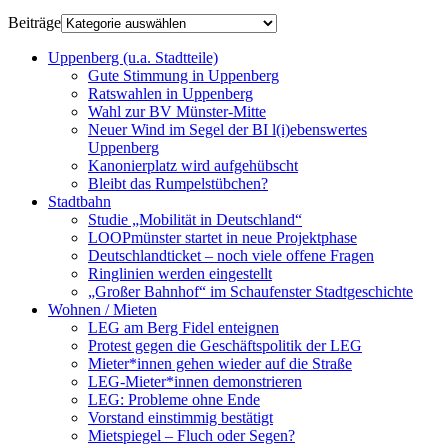
Beiträge
Uppenberg (u.a. Stadtteile)
Gute Stimmung in Uppenberg
Ratswahlen in Uppenberg
Wahl zur BV Münster-Mitte
Neuer Wind im Segel der BI l(i)ebenswertes
Uppenberg
Kanonierplatz wird aufgehübscht
Bleibt das Rumpelstübchen?
Stadtbahn
Studie „Mobilität in Deutschland“
LOOPmünster startet in neue Projektphase
Deutschlandticket – noch viele offene Fragen
Ringlinien werden eingestellt
„Großer Bahnhof“ im Schaufenster Stadtgeschichte
Wohnen / Mieten
LEG am Berg Fidel enteignen
Protest gegen die Geschäftspolitik der LEG
Mieter*innen gehen wieder auf die Straße
LEG-Mieter*innen demonstrieren
LEG: Probleme ohne Ende
Vorstand einstimmig bestätigt
Mietspiegel – Fluch oder Segen?