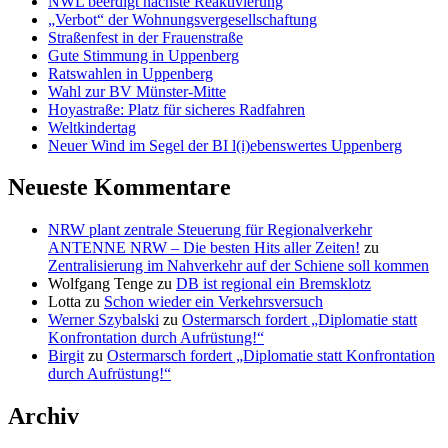
NWL beerdigt nächste Reaktivierung
„Verbot“ der Wohnungsvergesellschaftung
Straßenfest in der Frauenstraße
Gute Stimmung in Uppenberg
Ratswahlen in Uppenberg
Wahl zur BV Münster-Mitte
Hoyastraße: Platz für sicheres Radfahren
Weltkindertag
Neuer Wind im Segel der BI l(i)ebenswertes Uppenberg
Neueste Kommentare
NRW plant zentrale Steuerung für Regionalverkehr
ANTENNE NRW – Die besten Hits aller Zeiten!
zu
Zentralisierung im Nahverkehr auf der Schiene soll kommen
Wolfgang Tenge
zu
DB ist regional ein Bremsklotz
Lotta
zu
Schon wieder ein Verkehrsversuch
Werner Szybalski
zu
Ostermarsch fordert „Diplomatie statt
Konfrontation durch Aufrüstung!“
Birgit
zu
Ostermarsch fordert „Diplomatie statt Konfrontation
durch Aufrüstung!“
Archiv