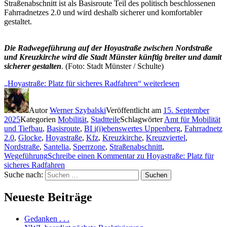
Straßenabschnitt ist als Basisroute Teil des politisch beschlossenen
Fahrradnetzes 2.0 und wird deshalb sicherer und komfortabler
gestaltet.
Die Radwegeführung auf der Hoyastraße zwischen Nordstraße
und Kreuzkirche wird die Stadt Münster künftig breiter und damit
sicherer gestalten
. (Foto: Stadt Münster / Schulte)
„Hoyastraße: Platz für sicheres Radfahren“
weiterlesen
Autor
Werner Szybalski
Veröffentlicht am
15. September
2025
Kategorien
Mobilität
,
Stadtteile
Schlagwörter
Amt für Mobilität
und Tiefbau
,
Basisroute
,
BI i(i)ebenswertes Uppenberg
,
Fahrradnetz
2.0
,
Glocke
,
Hoyastraße
,
Kfz
,
Kreuzkirche
,
Kreuzviertel
,
Nordstraße
,
Santelia
,
Sperrzone
,
Straßenabschnitt
,
Wegeführung
Schreibe einen Kommentar
zu Hoyastraße: Platz für
sicheres Radfahren
Suche nach:
Suchen
Neueste Beiträge
Gedanken . . .