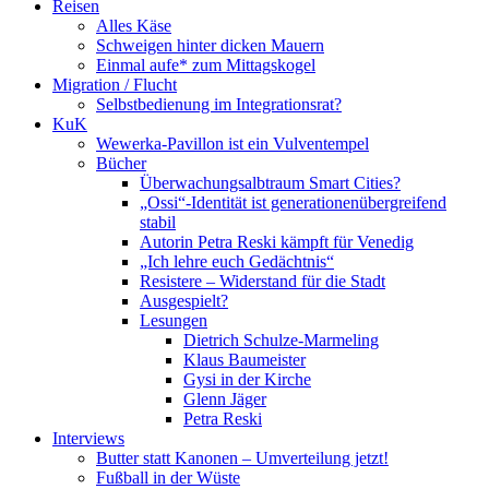
Reisen
Alles Käse
Schweigen hinter dicken Mauern
Einmal aufe* zum Mittagskogel
Migration / Flucht
Selbstbedienung im Integrationsrat?
KuK
Wewerka-Pavillon ist ein Vulventempel
Bücher
Überwachungsalbtraum Smart Cities?
„Ossi“-Identität ist generationenübergreifend
stabil
Autorin Petra Reski kämpft für Venedig
„Ich lehre euch Gedächtnis“
Resistere – Widerstand für die Stadt
Ausgespielt?
Lesungen
Dietrich Schulze-Marmeling
Klaus Baumeister
Gysi in der Kirche
Glenn Jäger
Petra Reski
Interviews
Butter statt Kanonen – Umverteilung jetzt!
Fußball in der Wüste