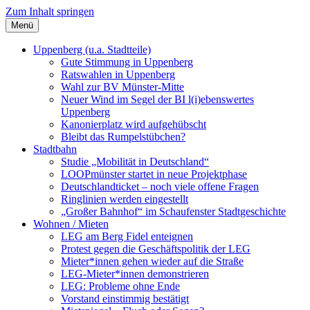
Zum Inhalt springen
Menü
Szybalski.de
Infos über und von Werner Szybalski (Münster)
Uppenberg (u.a. Stadtteile)
Gute Stimmung in Uppenberg
Ratswahlen in Uppenberg
Wahl zur BV Münster-Mitte
Neuer Wind im Segel der BI l(i)ebenswertes
Uppenberg
Kanonierplatz wird aufgehübscht
Bleibt das Rumpelstübchen?
Stadtbahn
Studie „Mobilität in Deutschland“
LOOPmünster startet in neue Projektphase
Deutschlandticket – noch viele offene Fragen
Ringlinien werden eingestellt
„Großer Bahnhof“ im Schaufenster Stadtgeschichte
Wohnen / Mieten
LEG am Berg Fidel enteignen
Protest gegen die Geschäftspolitik der LEG
Mieter*innen gehen wieder auf die Straße
LEG-Mieter*innen demonstrieren
LEG: Probleme ohne Ende
Vorstand einstimmig bestätigt