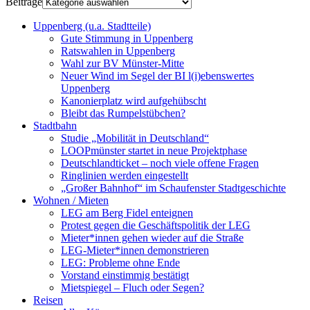
Beiträge
Uppenberg (u.a. Stadtteile)
Gute Stimmung in Uppenberg
Ratswahlen in Uppenberg
Wahl zur BV Münster-Mitte
Neuer Wind im Segel der BI l(i)ebenswertes
Uppenberg
Kanonierplatz wird aufgehübscht
Bleibt das Rumpelstübchen?
Stadtbahn
Studie „Mobilität in Deutschland“
LOOPmünster startet in neue Projektphase
Deutschlandticket – noch viele offene Fragen
Ringlinien werden eingestellt
„Großer Bahnhof“ im Schaufenster Stadtgeschichte
Wohnen / Mieten
LEG am Berg Fidel enteignen
Protest gegen die Geschäftspolitik der LEG
Mieter*innen gehen wieder auf die Straße
LEG-Mieter*innen demonstrieren
LEG: Probleme ohne Ende
Vorstand einstimmig bestätigt
Mietspiegel – Fluch oder Segen?
Reisen