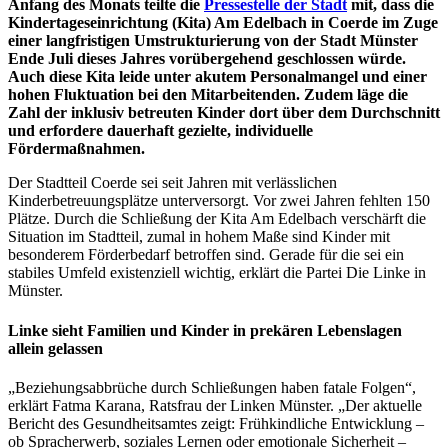
Anfang des Monats teilte die
Pressestelle der Stadt
mit, dass die
Kindertageseinrichtung (Kita) Am Edelbach in Coerde im Zuge
einer langfristigen Umstrukturierung von der Stadt Münster
Ende Juli dieses Jahres vorübergehend geschlossen würde.
Auch diese Kita leide unter akutem Personalmangel und einer
hohen Fluktuation bei den Mitarbeitenden. Zudem läge die
Zahl der inklusiv betreuten Kinder dort über dem Durchschnitt
und erfordere dauerhaft gezielte, individuelle
Fördermaßnahmen.
Der Stadtteil Coerde sei seit Jahren mit verlässlichen
Kinderbetreuungsplätze unterversorgt. Vor zwei Jahren fehlten 150
Plätze. Durch die Schließung der Kita Am Edelbach verschärft die
Situation im Stadtteil, zumal in hohem Maße sind Kinder mit
besonderem Förderbedarf betroffen sind. Gerade für die sei ein
stabiles Umfeld existenziell wichtig, erklärt die Partei Die Linke in
Münster.
Linke sieht Familien und Kinder in prekären Lebenslagen
allein gelassen
„Beziehungsabbrüche durch Schließungen haben fatale Folgen“,
erklärt Fatma Karana, Ratsfrau der Linken Münster. „Der aktuelle
Bericht des Gesundheitsamtes zeigt: Frühkindliche Entwicklung –
ob Spracherwerb, soziales Lernen oder emotionale Sicherheit –