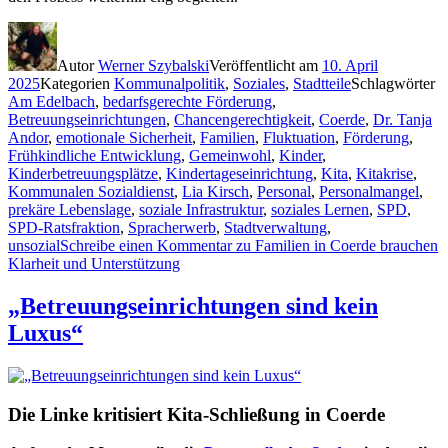
Autor
Werner Szybalski
Veröffentlicht am
10. April
2025
Kategorien
Kommunalpolitik
,
Soziales
,
Stadtteile
Schlagwörter
Am Edelbach
,
bedarfsgerechte Förderung
,
Betreuungseinrichtungen
,
Chancengerechtigkeit
,
Coerde
,
Dr. Tanja
Andor
,
emotionale Sicherheit
,
Familien
,
Fluktuation
,
Förderung
,
Frühkindliche Entwicklung
,
Gemeinwohl
,
Kinder
,
Kinderbetreuungsplätze
,
Kindertageseinrichtung
,
Kita
,
Kitakrise
,
Kommunalen Sozialdienst
,
Lia Kirsch
,
Personal
,
Personalmangel
,
prekäre Lebenslage
,
soziale Infrastruktur
,
soziales Lernen
,
SPD
,
SPD-Ratsfraktion
,
Spracherwerb
,
Stadtverwaltung
,
unsozial
Schreibe einen Kommentar
zu Familien in Coerde brauchen
Klarheit und Unterstützung
„Betreuungseinrichtungen sind kein
Luxus“
Die Linke kritisiert Kita-Schließung in Coerde