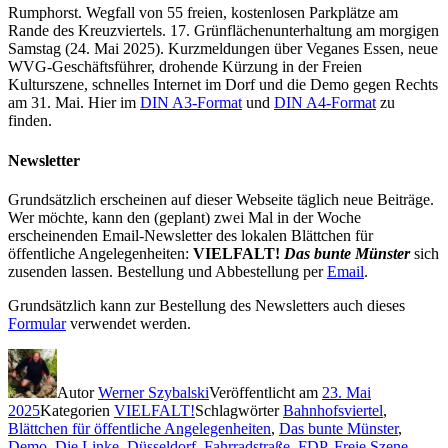
Rumphorst. Wegfall von 55 freien, kostenlosen Parkplätze am
Rande des Kreuzviertels. 17. Grünflächenunterhaltung am morgigen
Samstag (24. Mai 2025). Kurzmeldungen über Veganes Essen, neue
WVG-Geschäftsführer, drohende Kürzung in der Freien
Kulturszene, schnelles Internet im Dorf und die Demo gegen Rechts
am 31. Mai. Hier im
DIN A3-Format
und
DIN A4-Format
zu
finden.
Newsletter
Grundsätzlich erscheinen auf dieser Webseite täglich neue Beiträge.
Wer möchte, kann den (geplant) zwei Mal in der Woche
erscheinenden Email-Newsletter des lokalen Blättchen für
öffentliche Angelegenheiten:
VIELFALT!
Das bunte Münster
sich
zusenden lassen. Bestellung und Abbestellung per
Email
.
Grundsätzlich kann zur Bestellung des Newsletters auch dieses
Formular
verwendet werden.
Autor
Werner Szybalski
Veröffentlicht am
23. Mai
2025
Kategorien
VIELFALT!
Schlagwörter
Bahnhofsviertel
,
Blättchen für öffentliche Angelegenheiten
,
Das bunte Münster
,
Demo
,
Die Linke
,
Düsseldorf
,
Fahrradstraße
,
FDP
,
Freie Szene
,