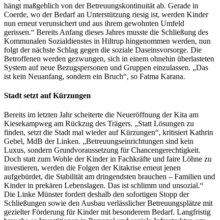
hängt maßgeblich von der Betreuungskontinuität ab. Gerade in
Coerde, wo der Bedarf an Unterstützung riesig ist, werden Kinder
nun erneut verunsichert und aus ihrem gewohnten Umfeld
gerissen.“ Bereits Anfang dieses Jahres musste die Schließung des
Kommunalen Sozialdienstes in Hiltrup hingenommen werden, nun
folgt der nächste Schlag gegen die soziale Daseinsvorsorge. Die
Betroffenen werden gezwungen, sich in einem ohnehin überlasteten
System auf neue Bezugspersonen und Gruppen einzulassen. „Das
ist kein Neuanfang, sondern ein Bruch“, so Fatma Karana.
Stadt setzt auf Kürzungen
Bereits im letzten Jahr scheiterte die Neueröffnung der Kita am
Kiesekampweg am Rückzug des Trägers. „Statt Lösungen zu
finden, setzt die Stadt mal wieder auf Kürzungen“, kritisiert Kathrin
Gebel, MdB der Linken. „Betreuungseinrichtungen sind kein
Luxus, sondern Grundvoraussetzung für Chancengerechtigkeit.
Doch statt zum Wohle der Kinder in Fachkräfte und faire Löhne zu
investieren, werden die Folgen der Kitakrise erneut jenen
aufgebürdet, die Stabilität am dringendsten brauchen – Familien und
Kinder in prekären Lebenslagen. Das ist schlimm und unsozial.“
Die Linke Münster fordert deshalb den sofortigen Stopp der
Schließungen sowie den Ausbau verlässlicher Betreuungsplätze mit
gezielter Förderung für Kinder mit besonderem Bedarf. Langfristig