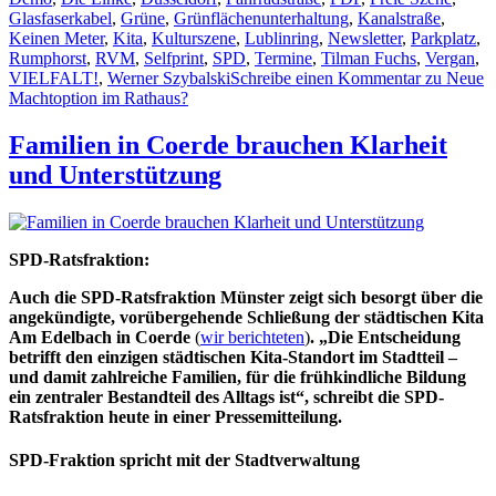
Glasfaserkabel
,
Grüne
,
Grünflächenunterhaltung
,
Kanalstraße
,
Keinen Meter
,
Kita
,
Kulturszene
,
Lublinring
,
Newsletter
,
Parkplatz
,
Rumphorst
,
RVM
,
Selfprint
,
SPD
,
Termine
,
Tilman Fuchs
,
Vergan
,
VIELFALT!
,
Werner Szybalski
Schreibe einen Kommentar
zu Neue
Machtoption im Rathaus?
Familien in Coerde brauchen Klarheit
und Unterstützung
SPD-Ratsfraktion:
Auch die SPD-Ratsfraktion Münster zeigt sich besorgt über die
angekündigte, vorübergehende Schließung der städtischen Kita
Am Edelbach in Coerde
(
wir berichteten
)
. „Die Entscheidung
betrifft den einzigen städtischen Kita-Standort im Stadtteil –
und damit zahlreiche Familien, für die frühkindliche Bildung
ein zentraler Bestandteil des Alltags ist“, schreibt die SPD-
Ratsfraktion heute in einer Pressemitteilung.
SPD-Fraktion spricht mit der Stadtverwaltung