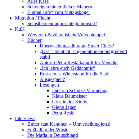
Alles Käse
Schweigen hinter dicken Mauern
Einmal aufe* zum Mittagskogel
Migration / Flucht
Selbstbedienung im Integrationsrat?
KuK
Wewerka-Pavillon ist ein Vulventempel
Bücher
Überwachungsalbtraum Smart Cities?
„Ossi“-Identität ist generationenübergreifend
stabil
Autorin Petra Reski kämpft für Venedig
„Ich lehre euch Gedächtnis“
Resistere – Widerstand für die Stadt
Ausgespielt?
Lesungen
Dietrich Schulze-Marmeling
Klaus Baumeister
Gysi in der Kirche
Glenn Jäger
Petra Reski
Interviews
Butter statt Kanonen – Umverteilung jetzt!
Fußball in der Wüste
Die Mafia in Deutschland