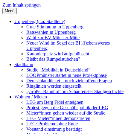
Zum Inhalt springen
Menü
Szybalski.de
Infos über und von Werner Szybalski (Münster)
Uppenberg (u.a. Stadtteile)
Gute Stimmung in Uppenberg
Ratswahlen in Uppenberg
Wahl zur BV Münster-Mitte
Neuer Wind im Segel der BI l(i)ebenswertes
Uppenberg
Kanonierplatz wird aufgehübscht
Bleibt das Rumpelstübchen?
Stadtbahn
Studie „Mobilität in Deutschland“
LOOPmünster startet in neue Projektphase
Deutschlandticket – noch viele offene Fragen
Ringlinien werden eingestellt
„Großer Bahnhof“ im Schaufenster Stadtgeschichte
Wohnen / Mieten
LEG am Berg Fidel enteignen
Protest gegen die Geschäftspolitik der LEG
Mieter*innen gehen wieder auf die Straße
LEG-Mieter*innen demonstrieren
LEG: Probleme ohne Ende
Vorstand einstimmig bestätigt