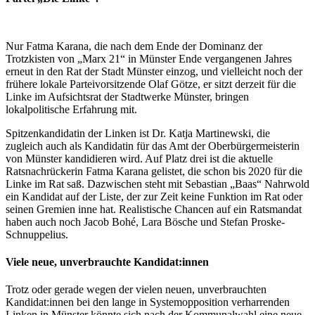
Nur Fatma Karana, die nach dem Ende der Dominanz der
Trotzkisten von „Marx 21“ in Münster Ende vergangenen Jahres
erneut in den Rat der Stadt Münster einzog, und vielleicht noch der
frühere lokale Parteivorsitzende Olaf Götze, er sitzt derzeit für die
Linke im Aufsichtsrat der Stadtwerke Münster, bringen
lokalpolitische Erfahrung mit.
Spitzenkandidatin der Linken ist Dr. Katja Martinewski, die
zugleich auch als Kandidatin für das Amt der Oberbürgermeisterin
von Münster kandidieren wird. Auf Platz drei ist die aktuelle
Ratsnachrückerin Fatma Karana gelistet, die schon bis 2020 für die
Linke im Rat saß. Dazwischen steht mit Sebastian „Baas“ Nahrwold
ein Kandidat auf der Liste, der zur Zeit keine Funktion im Rat oder
seinen Gremien inne hat. Realistische Chancen auf ein Ratsmandat
haben auch noch Jacob Bohé, Lara Bösche und Stefan Proske-
Schnuppelius.
Viele neue, unverbrauchte Kandidat:innen
Trotz oder gerade wegen der vielen neuen, unverbrauchten
Kandidat:innen bei den lange in Systemopposition verharrenden
Linken in Münster könnte sich nach der Kommunalwahl eine neue