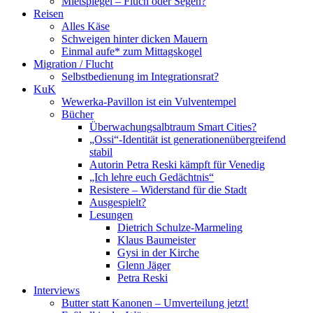
Mietspiegel – Fluch oder Segen?
Reisen
Alles Käse
Schweigen hinter dicken Mauern
Einmal aufe* zum Mittagskogel
Migration / Flucht
Selbstbedienung im Integrationsrat?
KuK
Wewerka-Pavillon ist ein Vulventempel
Bücher
Überwachungsalbtraum Smart Cities?
„Ossi“-Identität ist generationenübergreifend
stabil
Autorin Petra Reski kämpft für Venedig
„Ich lehre euch Gedächtnis“
Resistere – Widerstand für die Stadt
Ausgespielt?
Lesungen
Dietrich Schulze-Marmeling
Klaus Baumeister
Gysi in der Kirche
Glenn Jäger
Petra Reski
Interviews
Butter statt Kanonen – Umverteilung jetzt!