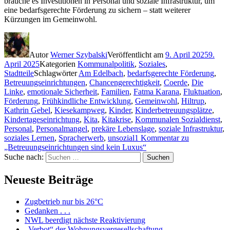
brauche es Investitionen in Personal und soziale Infrastruktur, um
eine bedarfsgerechte Förderung zu sichern – statt weiterer
Kürzungen im Gemeinwohl.
Autor
Werner Szybalski
Veröffentlicht am
9. April 2025
9.
April 2025
Kategorien
Kommunalpolitik
,
Soziales
,
Stadtteile
Schlagwörter
Am Edelbach
,
bedarfsgerechte Förderung
,
Betreuungseinrichtungen
,
Chancengerechtigkeit
,
Coerde
,
Die
Linke
,
emotionale Sicherheit
,
Familien
,
Fatma Karana
,
Fluktuation
,
Förderung
,
Frühkindliche Entwicklung
,
Gemeinwohl
,
Hiltrup
,
Kathrin Gebel
,
Kiesekampweg
,
Kinder
,
Kinderbetreuungsplätze
,
Kindertageseinrichtung
,
Kita
,
Kitakrise
,
Kommunalen Sozialdienst
,
Personal
,
Personalmangel
,
prekäre Lebenslage
,
soziale Infrastruktur
,
soziales Lernen
,
Spracherwerb
,
unsozial
1 Kommentar
zu
„Betreuungseinrichtungen sind kein Luxus“
Suche nach:
Suchen
Neueste Beiträge
Zugbetrieb nur bis 26°C
Gedanken . . .
NWL beerdigt nächste Reaktivierung
„Verbot“ der Wohnungsvergesellschaftung