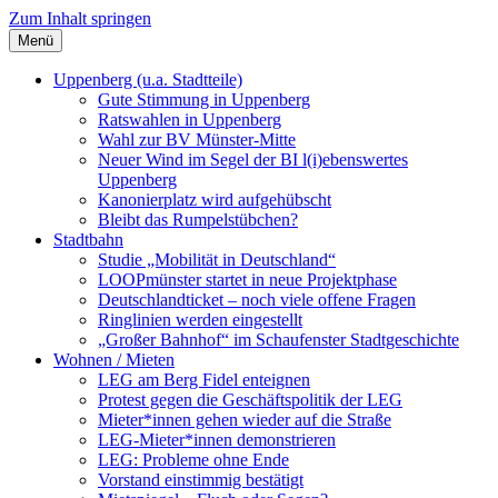
Zum Inhalt springen
Menü
Szybalski.de
Infos über und von Werner Szybalski (Münster)
Uppenberg (u.a. Stadtteile)
Gute Stimmung in Uppenberg
Ratswahlen in Uppenberg
Wahl zur BV Münster-Mitte
Neuer Wind im Segel der BI l(i)ebenswertes
Uppenberg
Kanonierplatz wird aufgehübscht
Bleibt das Rumpelstübchen?
Stadtbahn
Studie „Mobilität in Deutschland“
LOOPmünster startet in neue Projektphase
Deutschlandticket – noch viele offene Fragen
Ringlinien werden eingestellt
„Großer Bahnhof“ im Schaufenster Stadtgeschichte
Wohnen / Mieten
LEG am Berg Fidel enteignen
Protest gegen die Geschäftspolitik der LEG
Mieter*innen gehen wieder auf die Straße
LEG-Mieter*innen demonstrieren
LEG: Probleme ohne Ende
Vorstand einstimmig bestätigt