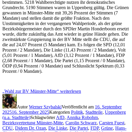
bestimmen. 5218 Wahlberechtigte nutzen ihr demokratisches
Grundrecht. 5190 Stimmen waren in Uppenberg gültig. Die Grünen
gewannen in Münster-Mitte mit 39,26 Prozent der Stimmen (7
Mandate) und stellen damit die größte Fraktion. Nach den
Unstimmigkeiten in der vergangenen Wahlperiode, als der grüne
Bezirksbürgermeister durch den SPDler Martin Honderboom ersetzt
wurde, dürfte zukünftig das Amt wieder in grüne Hände gehen. Die
zweitstärkste Gruppierung in der BV Mitte stellt die CDU, die auf
die auf 24,07 Prozent (5 Mandate) kam. Es folgen die SPD (12,01
Prozent / 2 Mandate), Die Linke (11,43 Prozent / 2 Mandate), Volt
(5,01 Prozent / 1 Mandate), AfD (3,12 Prozent / 1 Mandate), FDP
(2,68 Prozent / 1 Mandate), Die Partei (1,15 Prozent / 0 Mandate),
ÖDP (0,94 Prozent / 0 Mandate) und Schlusslicht Spektrum (0,33
Prozent / 0 Mandate).
„Wahl zur BV Münster-Mitte“
weiterlesen
Autor
Werner Szybalski
Veröffentlicht am
16. September
2025
16. September 2025
Kategorien
Politik
,
Stadtteile
,
Uppenberg
(u.a. Stadtteile)
Schlagwörter
AfD
,
Annika Robohm
,
Bezirksvertretung Münster-Mitte
,
Carolin Schwarz
,
Carsten Fuest
,
CDU
,
Didem Dr. Ozan
,
Die Linke
,
Die Partei
,
FDP
,
Grüne
,
Hans-