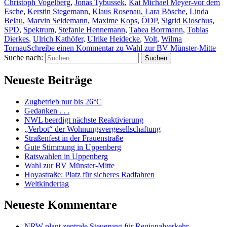
Christoph Vogelberg
,
Jonas Tybussek
,
Kai Michael Meyer-vor dem
Esche
,
Kerstin Stegemann
,
Klaus Rosenau
,
Lara Bösche
,
Linda
Belau
,
Marvin Seidemann
,
Maxime Kops
,
ÖDP
,
Sigrid Kioschus
,
SPD
,
Spektrum
,
Stefanie Hennemann
,
Tabea Borrmann
,
Tobias
Dierkes
,
Ulrich Kathöfer
,
Ulrike Heidecke
,
Volt
,
Wilma
Tornau
Schreibe einen Kommentar
zu Wahl zur BV Münster-Mitte
Suche nach:
Suchen
Neueste Beiträge
Zugbetrieb nur bis 26°C
Gedanken . . .
NWL beerdigt nächste Reaktivierung
„Verbot“ der Wohnungsvergesellschaftung
Straßenfest in der Frauenstraße
Gute Stimmung in Uppenberg
Ratswahlen in Uppenberg
Wahl zur BV Münster-Mitte
Hoyastraße: Platz für sicheres Radfahren
Weltkindertag
Neueste Kommentare
NRW plant zentrale Steuerung für Regionalverkehr