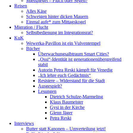
Mietspiegel – Fluch oder Segen?
Reisen
Alles Käse
Schweigen hinter dicken Mauern
Einmal aufe* zum Mittagskogel
Migration / Flucht
Selbstbedienung im Integrationsrat?
KuK
Wewerka-Pavillon ist ein Vulventempel
Bücher
Überwachungsalbtraum Smart Cities?
„Ossi“-Identität ist generationenübergreifend
stabil
Autorin Petra Reski kämpft für Venedig
„Ich lehre euch Gedächtnis“
Resistere – Widerstand für die Stadt
Ausgespielt?
Lesungen
Dietrich Schulze-Marmeling
Klaus Baumeister
Gysi in der Kirche
Glenn Jäger
Petra Reski
Interviews
Butter statt Kanonen – Umverteilung jetzt!