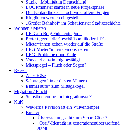
Studie „Mobilität in Deutschland“
LOOPmünster startet in neue Projektphase
Deutschlandticket – noch viele offene Fragen
Ringlinien werden eingestellt
„Großer Bahnhof“ im Schaufenster Stadtgeschichte
Wohnen / Mieten
LEG am Berg Fidel enteignen
Protest gegen die Geschäftspolitik der LEG
Mieter*innen gehen wieder auf die Straße
LEG-Mieter*innen demonstrieren
LEG: Probleme ohne Ende
Vorstand einstimmig bestätigt
Mietspiegel – Fluch oder Segen?
Reisen
Alles Käse
Schweigen hinter dicken Mauern
Einmal aufe* zum Mittagskogel
Migration / Flucht
Selbstbedienung im Integrationsrat?
KuK
Wewerka-Pavillon ist ein Vulventempel
Bücher
Überwachungsalbtraum Smart Cities?
„Ossi“-Identität ist generationenübergreifend
stabil