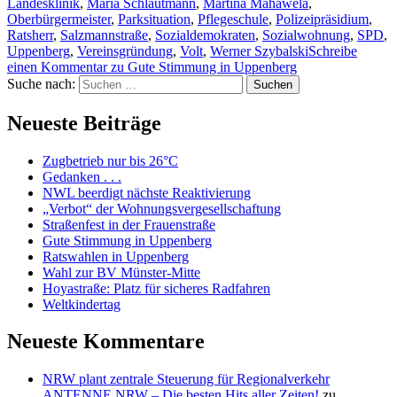
Landesklinik
,
Maria Schlautmann
,
Martina Mahawela
,
Oberbürgermeister
,
Parksituation
,
Pflegeschule
,
Polizeipräsidium
,
Ratsherr
,
Salzmannstraße
,
Sozialdemokraten
,
Sozialwohnung
,
SPD
,
Uppenberg
,
Vereinsgründung
,
Volt
,
Werner Szybalski
Schreibe
einen Kommentar
zu Gute Stimmung in Uppenberg
Suche nach:
Suchen
Neueste Beiträge
Zugbetrieb nur bis 26°C
Gedanken . . .
NWL beerdigt nächste Reaktivierung
„Verbot“ der Wohnungsvergesellschaftung
Straßenfest in der Frauenstraße
Gute Stimmung in Uppenberg
Ratswahlen in Uppenberg
Wahl zur BV Münster-Mitte
Hoyastraße: Platz für sicheres Radfahren
Weltkindertag
Neueste Kommentare
NRW plant zentrale Steuerung für Regionalverkehr
ANTENNE NRW – Die besten Hits aller Zeiten!
zu