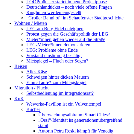
LOOPmünster startet in neue Projektphase
Deutschlandticket – noch viele offene Fragen
Ringlinien werden eingestellt
„Großer Bahnhof“ im Schaufenster Stadtgeschichte
Wohnen / Mieten
LEG am Berg Fidel enteignen
Protest gegen die Geschäftspolitik der LEG
Mieter*innen gehen wieder auf die Straße
LEG-Mieter*innen demonstrieren
LEG: Probleme ohne Ende
Vorstand einstimmig bestätigt
Mietspiegel – Fluch oder Segen?
Reisen
Alles Käse
Schweigen hinter dicken Mauern
Einmal aufe* zum Mittagskogel
Migration / Flucht
Selbstbedienung im Integrationsrat?
KuK
Wewerka-Pavillon ist ein Vulventempel
Bücher
Überwachungsalbtraum Smart Cities?
„Ossi“-Identität ist generationenübergreifend
stabil
Autorin Petra Reski kämpft für Venedig