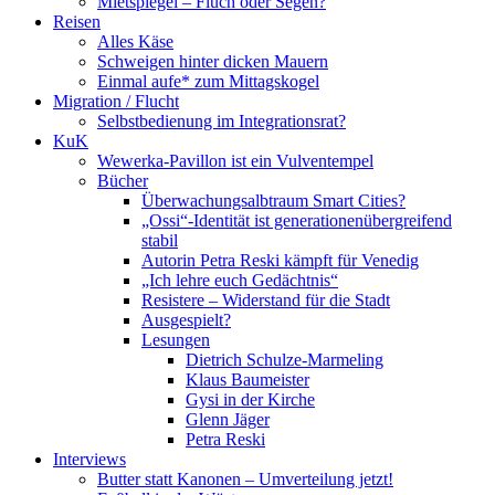
Mietspiegel – Fluch oder Segen?
Reisen
Alles Käse
Schweigen hinter dicken Mauern
Einmal aufe* zum Mittagskogel
Migration / Flucht
Selbstbedienung im Integrationsrat?
KuK
Wewerka-Pavillon ist ein Vulventempel
Bücher
Überwachungsalbtraum Smart Cities?
„Ossi“-Identität ist generationenübergreifend
stabil
Autorin Petra Reski kämpft für Venedig
„Ich lehre euch Gedächtnis“
Resistere – Widerstand für die Stadt
Ausgespielt?
Lesungen
Dietrich Schulze-Marmeling
Klaus Baumeister
Gysi in der Kirche
Glenn Jäger
Petra Reski
Interviews
Butter statt Kanonen – Umverteilung jetzt!