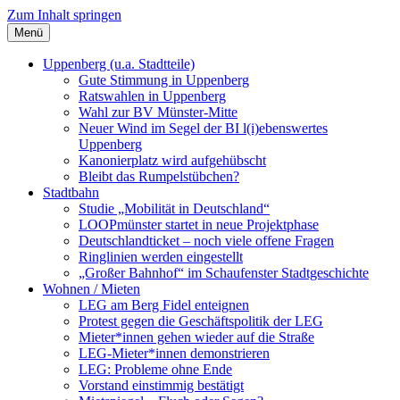
Zum Inhalt springen
Menü
Szybalski.de
Infos über und von Werner Szybalski (Münster)
Uppenberg (u.a. Stadtteile)
Gute Stimmung in Uppenberg
Ratswahlen in Uppenberg
Wahl zur BV Münster-Mitte
Neuer Wind im Segel der BI l(i)ebenswertes
Uppenberg
Kanonierplatz wird aufgehübscht
Bleibt das Rumpelstübchen?
Stadtbahn
Studie „Mobilität in Deutschland“
LOOPmünster startet in neue Projektphase
Deutschlandticket – noch viele offene Fragen
Ringlinien werden eingestellt
„Großer Bahnhof“ im Schaufenster Stadtgeschichte
Wohnen / Mieten
LEG am Berg Fidel enteignen
Protest gegen die Geschäftspolitik der LEG
Mieter*innen gehen wieder auf die Straße
LEG-Mieter*innen demonstrieren
LEG: Probleme ohne Ende
Vorstand einstimmig bestätigt