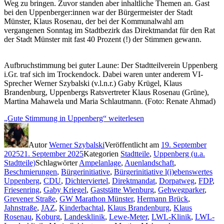
Weg zu bringen. Zuvor standen aber inhaltliche Themen an. Gast
bei den Uppenberger:innen war der Bürgermeister der Stadt
Münster, Klaus Rosenau, der bei der Kommunalwahl am
vergangenen Sonntag im Stadtbezirk das Direktmandat für den Rat
der Stadt Münster mit fast 40 Prozent (!) der Stimmen gewann.
Aufbruchstimmung bei guter Laune: Der Stadtteilverein Uppenberg
i.Gr. traf sich im Trockendock. Dabei waren unter anderem VI-
Sprecher Werner Szybalski (v.l.n.r.) Gaby Krügel, Klaus
Brandenburg, Uppenbergs Ratsvertreter Klaus Rosenau (Grüne),
Martina Mahawela und Maria Schlautmann. (Foto: Renate Ahmad)
„Gute Stimmung in Uppenberg“
weiterlesen
Autor
Werner Szybalski
Veröffentlicht am
19. September
2025
21. September 2025
Kategorien
Stadtteile
,
Uppenberg (u.a.
Stadtteile)
Schlagwörter
Ampelanlage
,
Auenlandschaft
,
Beschmierungen
,
Bürgerinitiative
,
Bürgerinitiative l(i)ebenswertes
Uppenberg
,
CDU
,
Dichterviertel
,
Direktmandat
,
Dorpatweg
,
FDP
,
Friesenring
,
Gaby Kriegel
,
Gaststätte Wienburg
,
Gehwegparker
,
Grevener Straße
,
GW Marathon Münster
,
Hermann Brück
,
Jahnstraße
,
JAZ
,
Kinderbachtal
,
Klaus Brandenburg
,
Klaus
Rosenau
,
Koburg
,
Landesklinik
,
Lewe-Meter
,
LWL-Klinik
,
LWL-