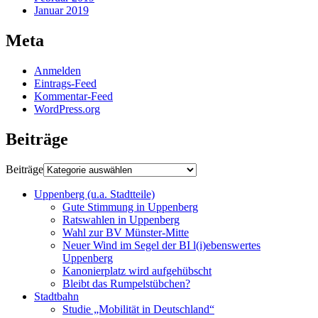
Januar 2019
Meta
Anmelden
Eintrags-Feed
Kommentar-Feed
WordPress.org
Beiträge
Beiträge
Uppenberg (u.a. Stadtteile)
Gute Stimmung in Uppenberg
Ratswahlen in Uppenberg
Wahl zur BV Münster-Mitte
Neuer Wind im Segel der BI l(i)ebenswertes
Uppenberg
Kanonierplatz wird aufgehübscht
Bleibt das Rumpelstübchen?
Stadtbahn
Studie „Mobilität in Deutschland“