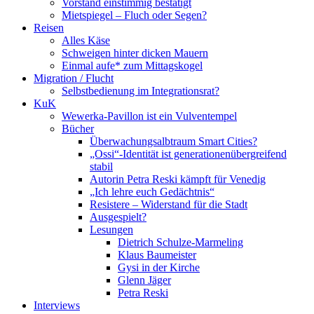
Vorstand einstimmig bestätigt
Mietspiegel – Fluch oder Segen?
Reisen
Alles Käse
Schweigen hinter dicken Mauern
Einmal aufe* zum Mittagskogel
Migration / Flucht
Selbstbedienung im Integrationsrat?
KuK
Wewerka-Pavillon ist ein Vulventempel
Bücher
Überwachungsalbtraum Smart Cities?
„Ossi“-Identität ist generationenübergreifend
stabil
Autorin Petra Reski kämpft für Venedig
„Ich lehre euch Gedächtnis“
Resistere – Widerstand für die Stadt
Ausgespielt?
Lesungen
Dietrich Schulze-Marmeling
Klaus Baumeister
Gysi in der Kirche
Glenn Jäger
Petra Reski
Interviews