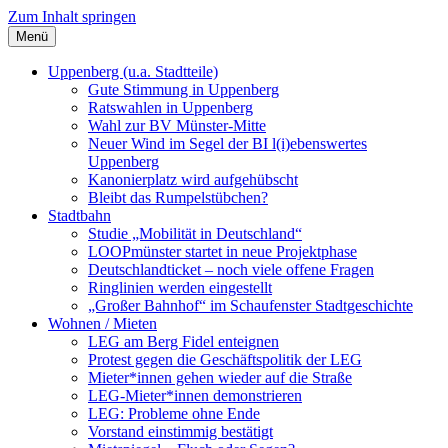
Zum Inhalt springen
Menü
Szybalski.de
Infos über und von Werner Szybalski (Münster)
Uppenberg (u.a. Stadtteile)
Gute Stimmung in Uppenberg
Ratswahlen in Uppenberg
Wahl zur BV Münster-Mitte
Neuer Wind im Segel der BI l(i)ebenswertes
Uppenberg
Kanonierplatz wird aufgehübscht
Bleibt das Rumpelstübchen?
Stadtbahn
Studie „Mobilität in Deutschland“
LOOPmünster startet in neue Projektphase
Deutschlandticket – noch viele offene Fragen
Ringlinien werden eingestellt
„Großer Bahnhof“ im Schaufenster Stadtgeschichte
Wohnen / Mieten
LEG am Berg Fidel enteignen
Protest gegen die Geschäftspolitik der LEG
Mieter*innen gehen wieder auf die Straße
LEG-Mieter*innen demonstrieren
LEG: Probleme ohne Ende
Vorstand einstimmig bestätigt