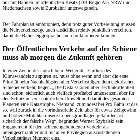
nur mit Bahnen im öffentlichen Besitz (DB Regio AG NRW und
Niedersachsen sowie Eurobahn) unterwegs sein.
Der Fahrplan ist ambitioniert, denn trotz guter Vorbereitung müssen
die Nahverkehrszüge auch tatsächlich relativ pünktlich verkehren,
damit die Bahnsteiggespräche auch funktionieren können.
Der Öffentlichen Verkehr auf der Schiene
muss ab morgen die Zukunft gehören
In einer Zeit in der täglich beim Wetter der Einfluss des
Klimawandels zu spüren ist, muss ohne wenn und aber die erste
Priorität beim Nachhaltigsten aller Verkehrsträger, dem elektrischen
Schienenverkehr, liegen. „Die Diskussionen über Technikoffenheit
sind schön, sicherlich auch vielfach profitabel umzusetzen, aber für
den Schutz unserer natürlichen Umwelt und damit des gesamten
Planeten eine Katastrophe. Niemand, zumindest bei Pro Bahn ist das
so, will zurück in die vorindustrielle Zeit, aber für etwas Zeitgewinn
und höhere Mobilität unsere Lebensgrundlagen gefährden, ist
sicherlich der falsche Weg“, begründet Werner Szybalski sein
Engagement für den schienengebundenen Verkehr als
uneingeschränkter und mit allen Privilegien auszustattenden
Verkehrsträger Nummer eins.