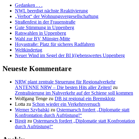
Gedanken . . .
NWL beerdigt nächste Reaktivierung
„Verbot“ der Wohnungsvergesellschaftung
Straßenfest in der Frauenstraße
Gute Stimmung in Uppenberg
Ratswahlen in Uppenberg
Wahl zur BV Münster-Mitte
Hoyastraße: Platz für sicheres Radfahren
Weltkindertag
Neuer Wind im Segel der BI l(i)ebenswertes Uppenberg
Neueste Kommentare
NRW plant zentrale Steuerung für Regionalverkehr
ANTENNE NRW – Die besten Hits aller Zeiten!
zu
Zentralisierung im Nahverkehr auf der Schiene soll kommen
Wolfgang Tenge
zu
DB ist regional ein Bremsklotz
Lotta
zu
Schon wieder ein Verkehrsversuch
Werner Szybalski
zu
Ostermarsch fordert „Diplomatie statt
Konfrontation durch Aufrüstung!“
Birgit
zu
Ostermarsch fordert „Diplomatie statt Konfrontation
durch Aufrüstung!“