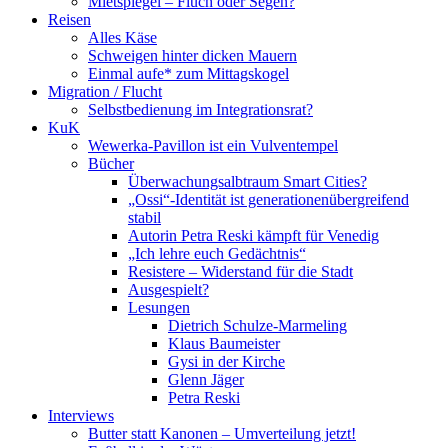
Mietspiegel – Fluch oder Segen?
Reisen
Alles Käse
Schweigen hinter dicken Mauern
Einmal aufe* zum Mittagskogel
Migration / Flucht
Selbstbedienung im Integrationsrat?
KuK
Wewerka-Pavillon ist ein Vulventempel
Bücher
Überwachungsalbtraum Smart Cities?
„Ossi“-Identität ist generationenübergreifend
stabil
Autorin Petra Reski kämpft für Venedig
„Ich lehre euch Gedächtnis“
Resistere – Widerstand für die Stadt
Ausgespielt?
Lesungen
Dietrich Schulze-Marmeling
Klaus Baumeister
Gysi in der Kirche
Glenn Jäger
Petra Reski
Interviews
Butter statt Kanonen – Umverteilung jetzt!