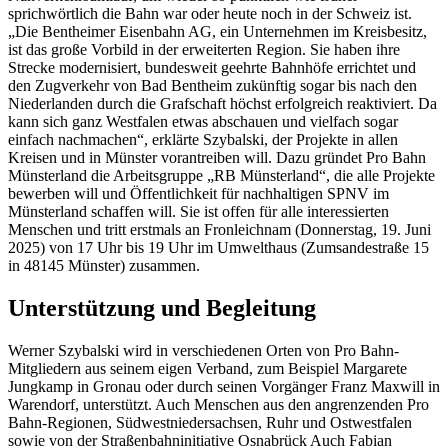
sprichwörtlich die Bahn war oder heute noch in der Schweiz ist.
„Die Bentheimer Eisenbahn AG, ein Unternehmen im Kreisbesitz,
ist das große Vorbild in der erweiterten Region. Sie haben ihre
Strecke modernisiert, bundesweit geehrte Bahnhöfe errichtet und
den Zugverkehr von Bad Bentheim zukünftig sogar bis nach den
Niederlanden durch die Grafschaft höchst erfolgreich reaktiviert. Da
kann sich ganz Westfalen etwas abschauen und vielfach sogar
einfach nachmachen“, erklärte Szybalski, der Projekte in allen
Kreisen und in Münster vorantreiben will. Dazu gründet Pro Bahn
Münsterland die Arbeitsgruppe „RB Münsterland“, die alle Projekte
bewerben will und Öffentlichkeit für nachhaltigen SPNV im
Münsterland schaffen will. Sie ist offen für alle interessierten
Menschen und tritt erstmals an Fronleichnam (Donnerstag, 19. Juni
2025) von 17 Uhr bis 19 Uhr im Umwelthaus (Zumsandestraße 15
in 48145 Münster) zusammen.
Unterstützung und Begleitung
Werner Szybalski wird in verschiedenen Orten von Pro Bahn-
Mitgliedern aus seinem eigen Verband, zum Beispiel Margarete
Jungkamp in Gronau oder durch seinen Vorgänger Franz Maxwill in
Warendorf, unterstützt. Auch Menschen aus den angrenzenden Pro
Bahn-Regionen, Südwestniedersachsen, Ruhr und Ostwestfalen
sowie von der Straßenbahninitiative Osnabrück Auch Fabian