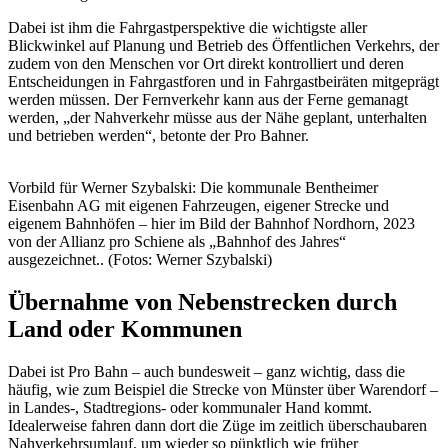
Dabei ist ihm die Fahrgastperspektive die wichtigste aller
Blickwinkel auf Planung und Betrieb des Öffentlichen Verkehrs, der
zudem von den Menschen vor Ort direkt kontrolliert und deren
Entscheidungen in Fahrgastforen und in Fahrgastbeiräten mitgeprägt
werden müssen. Der Fernverkehr kann aus der Ferne gemanagt
werden, „der Nahverkehr müsse aus der Nähe geplant, unterhalten
und betrieben werden“, betonte der Pro Bahner.
Vorbild für Werner Szybalski: Die kommunale Bentheimer
Eisenbahn AG mit eigenen Fahrzeugen, eigener Strecke und
eigenem Bahnhöfen – hier im Bild der Bahnhof Nordhorn, 2023
von der Allianz pro Schiene als „Bahnhof des Jahres“
ausgezeichnet.. (Fotos: Werner Szybalski)
Übernahme von Nebenstrecken durch
Land oder Kommunen
Dabei ist Pro Bahn – auch bundesweit – ganz wichtig, dass die
häufig, wie zum Beispiel die Strecke von Münster über Warendorf –
in Landes-, Stadtregions- oder kommunaler Hand kommt.
Idealerweise fahren dann dort die Züge im zeitlich überschaubaren
Nahverkehrsumlauf, um wieder so pünktlich wie früher