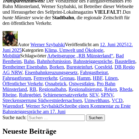
Transparenzhinweis:
Der Vorsitzende des Fahrgastverbandes Pro
Bahn Münsterland, Werner Szybalski, ist Betreiber dieser Webseite
und Herausgeber des Selfprint-Lokalmagazins
VIELFALT!
Das
bunte Münster
sowie der
Stadtbahn
, die regionale Zeitschrift für
den öffentlichen Verkehr.
Autor
Werner Szybalski
Veröffentlicht am
12. Juni 2025
12.
Juni 2025
Kategorien
Klima, Umwelt und Ökologie
,
Mobilität
Schlagwörter
Arbeitsgruppe „RB Münsterland“
,
Bad
Bentheim
,
Bahn
,
Bahnhofsmission
,
Bahnsteiggespräche
,
Baustellen
,
Bentheimer Eisenbahn
,
Borken
,
Burgsteinfurt
,
Coesfeld
,
DB Regio
AG NRW
,
Eisenbahnkreuzungsgesetz
,
Fahrgastbeirat
,
Fahrgastforum
,
Fernverkehr
,
Gronau
,
Hamm
,
HBF
,
Lünen
,
Öffentlicher Verkehr
,
Osnabrück
,
Ostwestfalen
,
Pro Bahn
Münsterland
,
RB
,
Regionalbahn
,
Regionalisierung
,
Reken
,
Rheda
,
Rheine
,
Ruhrgebiet
,
Schienenersatzverkehr
,
SEV
,
SPNV
,
Streckensperrung Südwestniedersachsen
,
Umwelthaus
,
VCD
,
Warendorf
,
Werner Szybalski
Schreibe einen Kommentar
zu Erste
Bahnsteiggespräche am 17. Juni
Suche nach:
Suchen
Neueste Beiträge