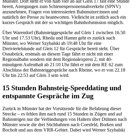
Münster. Dort steht er von halb vier an auf Gleis 17 fast eine Stunde
bereit, Anregungen zum Schienenpersonennahverkehr (SPNV)
anzunehmen, Fragen von interessierten Bahnnutzer:innen und
natürlich der Presse zu beantworten. Vielleicht ist zeitlich auch ein
kurzes Gespräch mit der so wichtigen Bahnhofsmission möglich.
Über Warendorf (Bahnsteiggespräche auf Gleis 1 zwischen 16.50
Uhr und 17.53 Uhr), Rheda und Hamm geht es zurück nach
Münster, wo Werner Szybalski ab 19:48 Uhr für eine
Dreiviertelstunde auf Gleis 12 für Gespräche bereit steht. Über
Osnabrück, erstmals an diesem Tage fährt er nicht mit einer
Regionalbahn sondern mit dem Regionalexpress 2, mit 40-
minutigem Aufenthalt ab 21:10 Uhr fährt er mit dem RE 62 zum
Abschluss der Bahnsteiggespräche nach Rheine, wo er von 22.18
Uhr bis 22:53 auf Gleis 3 sein wird.
15 Stunden Bahnsteig-Speeddating und
entspannte Gespräche im Zug
Zurück in Münster hat der Vorsitzende für die Befahrung dieser
Strecke – es fehlen ihm nach rund 15 Stunden in Zügen und auf
Bahnsteigen nur die Verbindungen von Haltern über Dülmen nach
Münster sowie die drei Stichbahnen nach Coesfeld, Borken und
Bocholt und aus dem VRR-Gebiet. Dabei wird Werner Szybalski