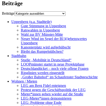
Beiträge
Beiträge
Uppenberg (u.a. Stadtteile)
Gute Stimmung in Uppenberg
Ratswahlen in Uppenberg
Wahl zur BV Münster-Mitte
Neuer Wind im Segel der BI l(i)ebenswertes
Uppenberg
Kanonierplatz wird aufgehübscht
Bleibt das Rumpelstübchen?
Stadtbahn
Studie „Mobilität in Deutschland“
LOOPmünster startet in neue Projektphase
Deutschlandticket – noch viele offene Fragen
Ringlinien werden eingestellt
„Großer Bahnhof“ im Schaufenster Stadtgeschichte
Wohnen / Mieten
LEG am Berg Fidel enteignen
Protest gegen die Geschäftspolitik der LEG
Mieter*innen gehen wieder auf die Straße
LEG-Mieter*innen demonstrieren
LEG: Probleme ohne Ende